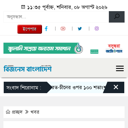
১১:৩৫ পূর্বাহ্ন, শনিবার, ০৮ অগাস্ট ২০২৬
ইপেপার
×
ভারত-চীনের ওপর ১০০ শতাংশ শুল্ক আরোপের বিল 
সংবাদ শিরোনাম :
প্রচ্ছদ
খবর