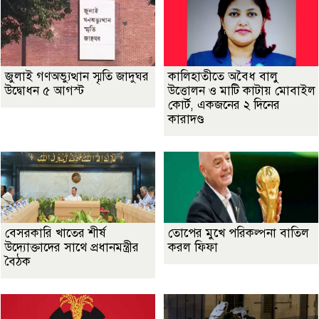
জুলাই গণঅভ্যুত্থান স্মৃতি জাদুঘর
কালিহাতীতে অবৈধ বালু
উদ্বোধন ৫ আগস্ট
উত্তোলন ও মাটি কাটায় মোবাইল
কোর্ট, একজনের ২ দিনের
কারাদণ্ড
বেসরকারি খাতের শীর্ষ
তোপের মুখে পরিকল্পনা বাতিল
উদ্যোক্তাদের সাথে প্রধানমন্ত্রীর
করল ফিফা
বৈঠক