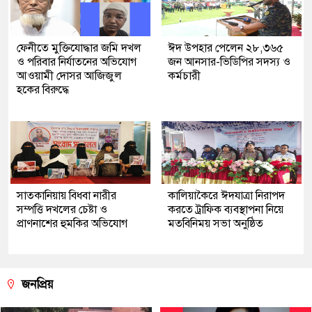
ফেনীতে মুক্তিযোদ্ধার জমি দখল
ঈদ উপহার পেলেন ২৮,৩৬৫
ও পরিবার নির্যাতনের অভিযোগ
জন আনসার-ভিডিপির সদস্য ও
আওয়ামী দোসর আজিজুল
কর্মচারী
হকের বিরুদ্ধে
সাতকানিয়ায় বিধবা নারীর
কালিয়াকৈরে ঈদযাত্রা নিরাপদ
সম্পত্তি দখলের চেষ্টা ও
করতে ট্রাফিক ব্যবস্থাপনা নিয়ে
প্রাণনাশের হুমকির অভিযোগ
মতবিনিময় সভা অনুষ্ঠিত
জনপ্রিয়