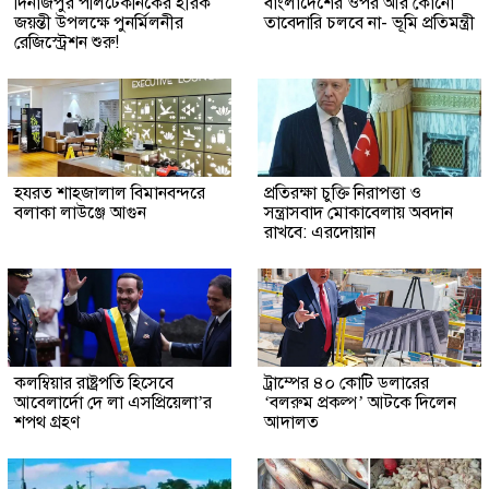
দিনাজপুর পলিটেকনিকের হীরক
বাংলাদেশের ওপর আর কোনো
জয়ন্তী উপলক্ষে পুনর্মিলনীর
তাবেদারি চলবে না- ভূমি প্রতিমন্ত্রী
রেজিস্ট্রেশন শুরু!
হযরত শাহজালাল বিমানবন্দরে
প্রতিরক্ষা চুক্তি নিরাপত্তা ও
বলাকা লাউঞ্জে আগুন
সন্ত্রাসবাদ মোকাবেলায় অবদান
রাখবে: এরদোয়ান
কলম্বিয়ার রাষ্ট্রপতি হিসেবে
ট্রাম্পের ৪০ কোটি ডলারের
আবেলার্দো দে লা এসপ্রিয়েলা’র
‘বলরুম প্রকল্প’ আটকে দিলেন
শপথ গ্রহণ
আদালত