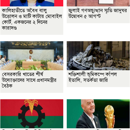
কালিহাতীতে অবৈধ বালু
জুলাই গণঅভ্যুত্থান স্মৃতি জাদুঘর
উত্তোলন ও মাটি কাটায় মোবাইল
উদ্বোধন ৫ আগস্ট
কোর্ট, একজনের ২ দিনের
কারাদণ্ড
বেসরকারি খাতের শীর্ষ
শক্তিশালী ভূমিকম্পে কাঁপল
উদ্যোক্তাদের সাথে প্রধানমন্ত্রীর
ইতালি, সতর্কতা জারি
বৈঠক