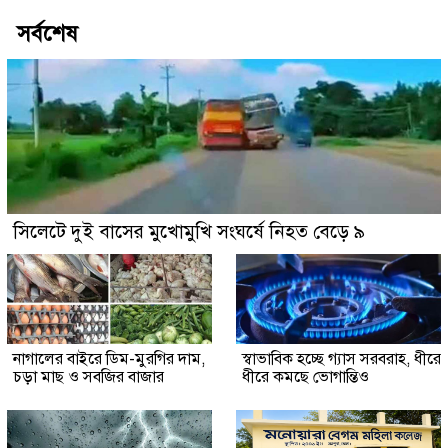
সর্বশেষ
সিলেটে দুই বাসের মুখোমুখি সংঘর্ষে নিহত বেড়ে ৯
নাগালের বাইরে ডিম-মুরগির দাম,
স্বাভাবিক হচ্ছে গ্যাস সরবরাহ, ধীরে
চড়া মাছ ও সবজির বাজার
ধীরে কমছে ভোগান্তিও