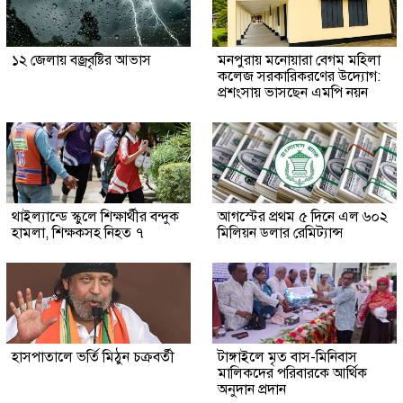
১২ জেলায় বজ্রবৃষ্টির আভাস
মনপুরায় মনোয়ারা বেগম মহিলা
কলেজ সরকারিকরণের উদ্যোগ:
প্রশংসায় ভাসছেন এমপি নয়ন
থাইল্যান্ডে স্কুলে শিক্ষার্থীর বন্দুক
আগস্টের প্রথম ৫ দিনে এল ৬০২
হামলা, শিক্ষকসহ নিহত ৭
মিলিয়ন ডলার রেমিট্যান্স
হাসপাতালে ভর্তি মিঠুন চক্রবর্তী
টাঙ্গাইলে মৃত বাস-মিনিবাস
মালিকদের পরিবারকে আর্থিক
অনুদান প্রদান