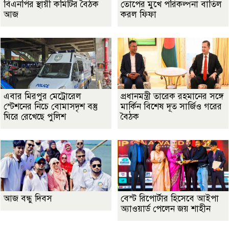
বিএনপির স্থায়ী কমিটির বৈঠক
তোপের মুখে পরিকল্পনা বাতিল
আজ
করল ফিফা
এবার মিরপুর মেট্রোরেল
প্রধানমন্ত্রী তারেক রহমানের সঙ্গে
স্টেশনের নিচে বোমাসদৃশ বস্তু
মার্কিন বিশেষ দূত সার্জিও গরের
ঘিরে রেখেছে পুলিশ
বৈঠক
আজ বন্ধু দিবস
বেস্ট রিপোর্টার হিসেবে আইপা
অ্যাওয়ার্ড পেলেন জয় শাহীন