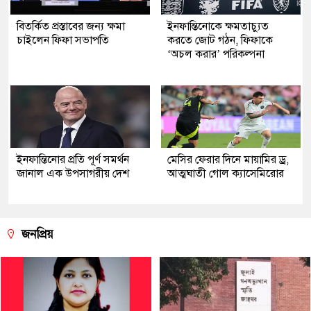
বিতর্কিত প্রস্তাবের জন্য ক্ষমা
ইনফান্তিনোকে ক্ষমতাচ্যুত
চাইলেন ফিফা সভাপতি
করতে জোট গঠন, ফিফাকে
‘অচল করার’ পরিকল্পনা
ইনফান্তিনোর প্রতি পূর্ণ সমর্থন
মেসির ফেরার দিনে মায়ামির ড্র,
জানাল এক উপসাগরীয় দেশ
আত্মঘাতী গোল ক্যাসেমিরোর
জনপ্রিয়