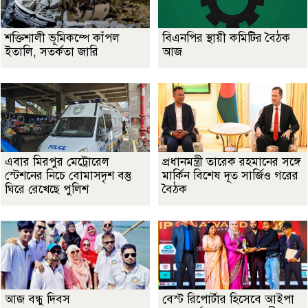
শক্তিশালী ভূমিকম্পে কাঁপল
বিএনপির স্থায়ী কমিটির বৈঠক
ইতালি, সতর্কতা জারি
আজ
এবার মিরপুর মেট্রোরেল
প্রধানমন্ত্রী তারেক রহমানের সঙ্গে
স্টেশনের নিচে বোমাসদৃশ বস্তু
মার্কিন বিশেষ দূত সার্জিও গরের
ঘিরে রেখেছে পুলিশ
বৈঠক
আজ বন্ধু দিবস
বেস্ট রিপোর্টার হিসেবে আইপা