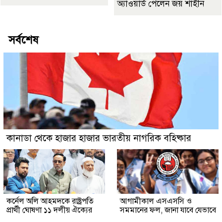
অ্যাওয়ার্ড পেলেন জয় শাহীন
সর্বশেষ
কানাডা থেকে হাজার হাজার ভারতীয় নাগরিক বহিষ্কার
কর্নেল অলি আহমদকে রাষ্ট্রপতি
আগামীকাল এসএসসি ও
প্রার্থী ঘোষণা ১১ দলীয় ঐক্যের
সমমানের ফল, জানা যাবে যেভাবে