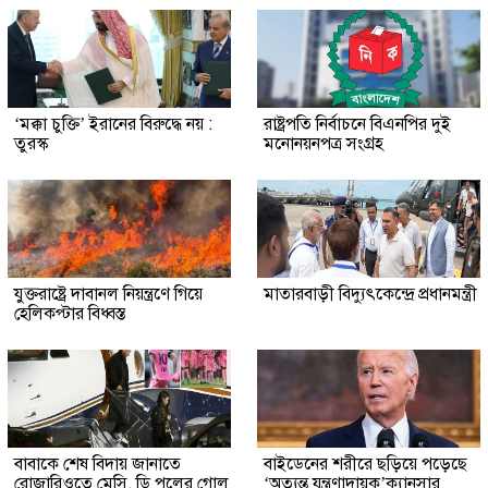
‘মক্কা চুক্তি’ ইরানের বিরুদ্ধে নয় :
রাষ্ট্রপতি নির্বাচনে বিএনপির দুই
তুরস্ক
মনোনয়নপত্র সংগ্রহ
যুক্তরাষ্ট্রে দাবানল নিয়ন্ত্রণে গিয়ে
মাতারবাড়ী বিদ্যুৎকেন্দ্রে প্রধানমন্ত্রী
হেলিকপ্টার বিধ্বস্ত
বাবাকে শেষ বিদায় জানাতে
বাইডেনের শরীরে ছড়িয়ে পড়েছে
রোজারিওতে মেসি, ডি পলের গোল
‘অত্যন্ত যন্ত্রণাদায়ক’ক্যানসার