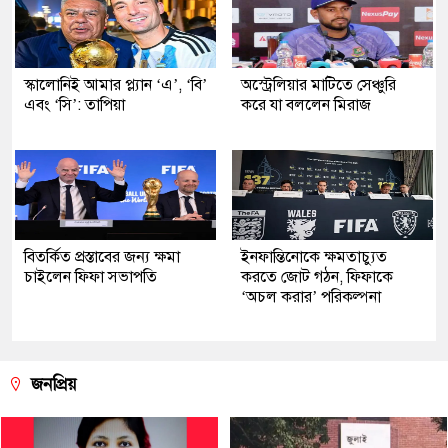
স্কালোনিই আমার প্ল্যান ‘এ’, ‘বি’
অস্ট্রেলিয়ার মাটিতে সেঞ্চুরি
এবং ‘সি’: তাপিয়া
করে যা বললেন মিরাজ
বিতর্কিত প্রস্তাবের জন্য ক্ষমা
ইনফান্তিনোকে ক্ষমতাচ্যুত
চাইলেন ফিফা সভাপতি
করতে জোট গঠন, ফিফাকে
‘অচল করার’ পরিকল্পনা
জনপ্রিয়