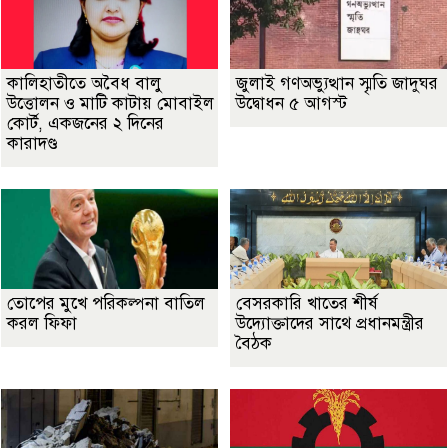
কালিহাতীতে অবৈধ বালু
জুলাই গণঅভ্যুত্থান স্মৃতি জাদুঘর
উত্তোলন ও মাটি কাটায় মোবাইল
উদ্বোধন ৫ আগস্ট
কোর্ট, একজনের ২ দিনের
কারাদণ্ড
তোপের মুখে পরিকল্পনা বাতিল
বেসরকারি খাতের শীর্ষ
করল ফিফা
উদ্যোক্তাদের সাথে প্রধানমন্ত্রীর
বৈঠক