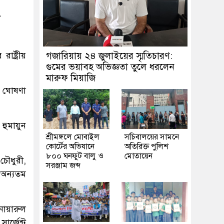
৮
াষ্ট্রীয়
গজারিয়ায় ২৪ জুলাইয়ের স্মৃতিচারণ:
গুমের ভয়াবহ অভিজ্ঞতা তুলে ধরলেন
মারুফ মিয়াজি
াম ঘোষণা
 হুমায়ুন
শ্রীমঙ্গলে মোবাইল
সচিবালয়ের সামনে
কোর্টের অভিযানে
অতিরিক্ত পুলিশ
৮০০ ঘনফুট বালু ও
মোতায়েন
চৌধুরী,
সরঞ্জাম জব্দ
 অন্যতম
নোয়ারুল
র্জেন্ট