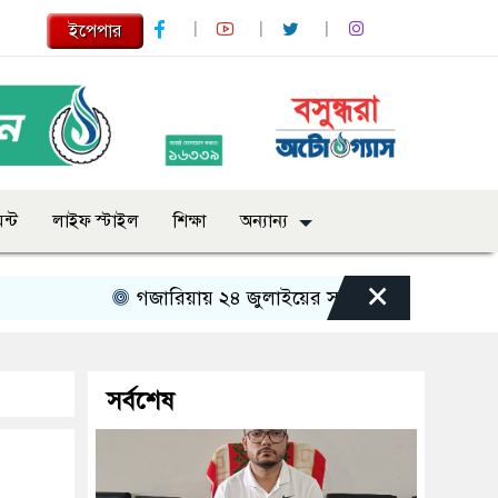
ইপেপার
ন্ট
লাইফ স্টাইল
শিক্ষা
অন্যান্য
×
গজারিয়ায় ২৪ জুলাইয়ের স্মৃতিচারণ: গুমের ভয়াবহ অভি
সর্বশেষ