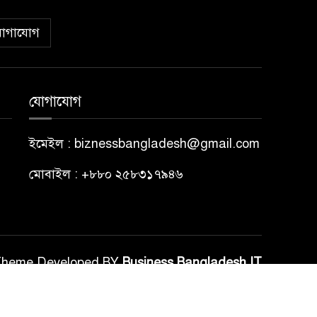
োগাযোগ
যোগাযোগ
ইমেইল : biznessbangladesh@gmail.com
মোবাইল : +৮৮০ ২৫৮৩১৭৯৪৬
Theme Developed BY
Business Bangladesh IT