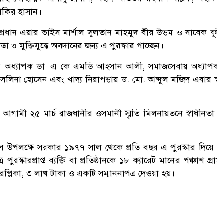
াকির হাসান।
প্রধান এয়ার ভাইস মার্শাল সুলতান মাহমুদ বীর উত্তম ও সাবেক ক
 ‍ও মুক্তিযুদ্ধে অবদানের জন্য এ পুরস্কার পাচ্ছেন।
যায় অধ্যাপক ডা. এ কে এমডি আহসান আলী, সমাজসেবায় অধ্যা
েলিনা হোসেন এবং খাদ্য নিরাপত্তায় ড. মো. আব্দুল মজিদ এবার স্
িনা আগামী ২৫ মার্চ রাজধানীর ওসমানী স্মৃতি মিলনায়তনে স্বাধীনতা 
দিবস উপলক্ষে সরকার ১৯৭৭ সাল থেকে প্রতি বছর এ পুরস্কার দিয়
 পুরস্কারপ্রাপ্ত ব্যক্তি বা প্রতিষ্ঠানকে ১৮ ক্যারেট মানের পঞ্চাশ গ্রাম
্লিকা, ৩ লাখ টাকা ও একটি সম্মাননাপত্র দেওয়া হয়।