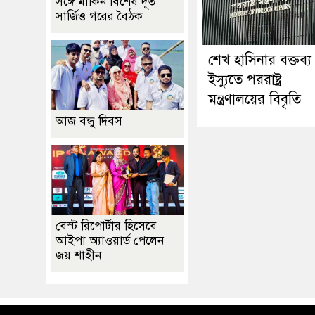
সঙ্গে মার্কিন বিশেষ দূত
সার্জিও গরের বৈঠক
শেখ হাসিনার বক্তব্য
ইস্যুতে পররাষ্ট্র
মন্ত্রণালয়ের বিবৃতি
আজ বন্ধু দিবস
বেস্ট রিপোর্টার হিসেবে
আইপা অ্যাওয়ার্ড পেলেন
জয় শাহীন