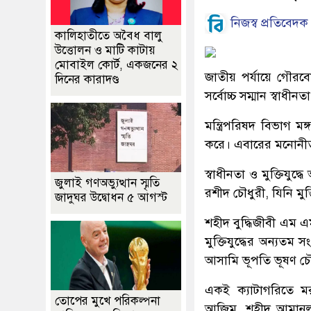
নিজস্ব প্রতিবেদক
কালিহাতীতে অবৈধ বালু
উত্তোলন ও মাটি কাটায়
মোবাইল কোর্ট, একজনের ২
জাতীয় পর্যায়ে গৌরবোজ
দিনের কারাদণ্ড
সর্বোচ্চ সম্মান স্বাধীনত
মন্ত্রিপরিষদ বিভাগ ম
করে। এবারের মনোনীতদ
স্বাধীনতা ‍ও মুক্তিযু
জুলাই গণঅভ্যুত্থান স্মৃতি
রশীদ চৌধুরী, যিনি মুক
জাদুঘর উদ্বোধন ৫ আগস্ট
শহীদ বুদ্ধিজীবী এম এ
মুক্তিযুদ্ধের অন্যত
আসামি ভূপতি ভূষণ চৌধ
একই ক্যাটাগরিতে মরণ
তোপের মুখে পরিকল্পনা
আজিম, শহীদ আমানুল্ল