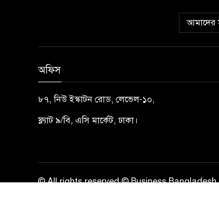
আমাদের স
অফিস
৮৭, নিউ ইস্কাটন রোড, লেভেল-১০,
ফ্ল্যাট ৯/বি, এসি মার্কেট, ঢাকা।
© All rights reserved © Business Bangladesh