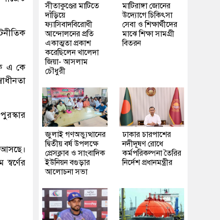
সীতাকুণ্ডের মাটিতে
মাটিরাঙ্গা জোনের
দাঁড়িয়ে
উদ্যোগে চিকিৎসা
ফ্যাসিবাদবিরোধী
সেবা ও শিক্ষার্থীদের
ূটনীতিক
আন্দোলনের প্রতি
মাঝে শিক্ষা সামগ্রী
একাত্মতা প্রকাশ
বিতরন
করেছিলেন খালেদা
জিয়া- আসলাম
পক এ কে
চৌধুরী
বাধীনতা
পুরস্কার
জুলাই গণঅভ্যুত্থানের
ঢাকার চারপাশের
দ্বিতীয় বর্ষ উপলক্ষে
নদীদূষণ রোধে
ে আসছে।
প্রেসক্লাব ও সাংবাদিক
কর্মপরিকল্পনা তৈরির
 স্বর্ণের
ইউনিয়ন বগুড়ার
নির্দেশ প্রধানমন্ত্রীর
আলোচনা সভা