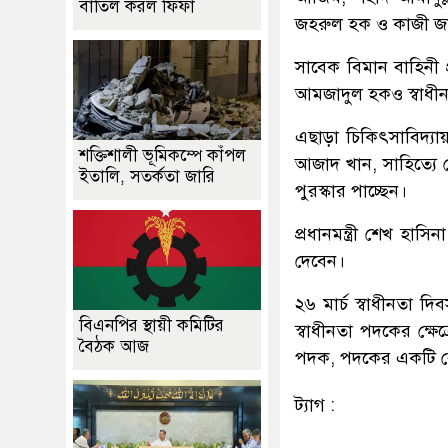
বাতিল করল ফিফা
জহরুল হক ও কাজী জ
সাবেক বিমান বাহিনী 
আমজাদুল হকও স্বাধীনতা
এছাড়া চিকিৎসাবিদ্
শক্তিশালী ভূমিকম্পে কাঁপল
আজাদ খান, সাহিত্যে স
ইতালি, সতর্কতা জারি
পুরস্কার পাচ্ছেন।
প্রধানমন্ত্রী শেখ হাস
দেবেন।
২৬ মার্চ স্বাধীনতা 
বিএনপির স্থায়ী কমিটির
স্বাধীনতা পদকের ক্ষেত্রে
বৈঠক আজ
পদক, পদকের একটি রেপ
ট্যাগ :