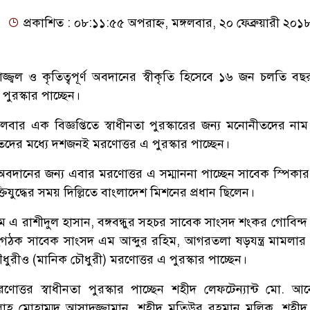
প্রকাশিত : ০৮:১১:৫৫ অপরাহ্ন, মঙ্গলবার, ২০ ফেব্রুয়ারী ২০১
্জ্বল ও কৃতিত্বপূর্ণ অবদানের স্বীকৃতি হিসেবে ১৬ জন চলতি বছর র
া পুরস্কার পাচ্ছেন।
ঙ্গলবার এক বিজ্ঞপ্তিতে স্বাধীনতা পুরস্কারের জন্য মনোনীতদের ন
ের মধ্যে দশজনই মরণোত্তর এ পুরস্কার পাচ্ছেন।
দ্ধে অবদানের জন্য এবার মরণোত্তর এ সম্মাননা পাচ্ছেন সাবেক স্পিকার
্তিযুদ্ধের সময় দিল্লিতে বাংলাদেশ মিশনের প্রধান ছিলেন।
ম এ রাশীদুল হাসান, বঙ্গবন্ধুর সহচর সাবেক সাংসদ শংকর গোবিন্দ 
ম সংগঠক সাবেক সাংসদ এম আব্দুর রহিম, আগরতলা ষড়যন্ত্র মামলার
ুরীও (মানিক চৌধুরী) মরণোত্তর এ পুরস্কার পাচ্ছেন।
োত্তর স্বাধীনতা পুরস্কার পাচ্ছেন শহীদ লেফটেন্যান্ট মো. আ
াহ মোহাম্মদ আসাদুজ্জামান, শহীদ মতিউর রহমান মল্লিক, শহীদ সা