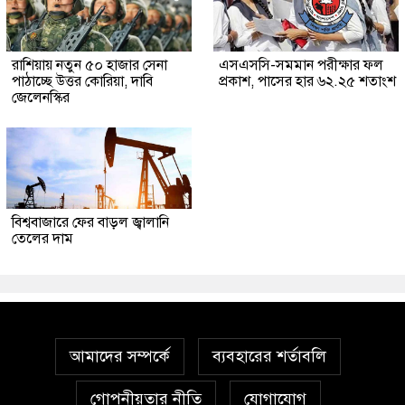
রাশিয়ায় নতুন ৫০ হাজার সেনা
এসএসসি-সমমান পরীক্ষার ফল
পাঠাচ্ছে উত্তর কোরিয়া, দাবি
প্রকাশ, পাসের হার ৬২.২৫ শতাংশ
জেলেনস্কির
বিশ্ববাজারে ফের বাড়ল জ্বালানি
তেলের দাম
আমাদের সম্পর্কে
ব্যবহারের শর্তাবলি
গোপনীয়তার নীতি
যোগাযোগ