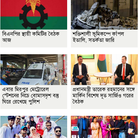
বিএনপির স্থায়ী কমিটির বৈঠক
শক্তিশালী ভূমিকম্পে কাঁপল
আজ
ইতালি, সতর্কতা জারি
এবার মিরপুর মেট্রোরেল
প্রধানমন্ত্রী তারেক রহমানের সঙ্গে
স্টেশনের নিচে বোমাসদৃশ বস্তু
মার্কিন বিশেষ দূত সার্জিও গরের
ঘিরে রেখেছে পুলিশ
বৈঠক