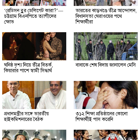
‘রেডিসন ব্লুর ডেলিগেট কারা?’—
ভারতের ঝাড়খণ্ডে তীব্র আন্দোলন,
চট্টগ্রাম বিএনপিতে ত্যাগীদের
বিধানসভা ঘেরাওয়ের পথে
ক্ষোভ
শিক্ষার্থীরা
ঘনিষ্ঠ দৃশ্য নিয়ে তীব্র বিতর্ক,
বাবাকে শেষ বিদায় জানালেন মেসি
কিয়ারার পাশে স্বামী সিদ্ধার্থ
প্রধানমন্ত্রীর সঙ্গে ভারতীয়
৩১২ শিক্ষা প্রতিষ্ঠানের কোনো
হাইকমিশনারের বৈঠক
শিক্ষার্থীই পাস করেনি