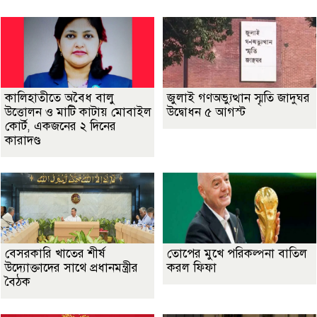
কালিহাতীতে অবৈধ বালু
জুলাই গণঅভ্যুত্থান স্মৃতি জাদুঘর
উত্তোলন ও মাটি কাটায় মোবাইল
উদ্বোধন ৫ আগস্ট
কোর্ট, একজনের ২ দিনের
কারাদণ্ড
বেসরকারি খাতের শীর্ষ
তোপের মুখে পরিকল্পনা বাতিল
উদ্যোক্তাদের সাথে প্রধানমন্ত্রীর
করল ফিফা
বৈঠক