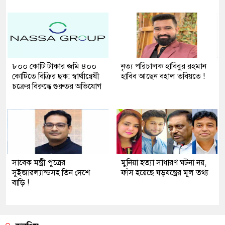
৮০০ কোটি টাকার জমি ৪০০
নৃত্য পরিচালক হাবিবুর রহমান
কোটিতে বিক্রির ছক: স্বার্থান্বেষী
হাবিব আছেন বহাল তবিয়তে !
চক্রের বিরুদ্ধে গুরুতর অভিযোগ
সাবেক মন্ত্রী পুত্রের
মুনিয়া হত্যা সাধারণ ঘটনা নয়,
সুইজারল্যান্ডসহ তিন দেশে
ফাঁস হয়েছে ষড়যন্ত্রের মূল তথ্য
বাড়ি !