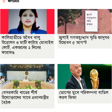
জনপ্রিয়
কালিহাতীতে অবৈধ বালু
জুলাই গণঅভ্যুত্থান স্মৃতি জাদুঘর
উত্তোলন ও মাটি কাটায় মোবাইল
উদ্বোধন ৫ আগস্ট
কোর্ট, একজনের ২ দিনের
কারাদণ্ড
বেসরকারি খাতের শীর্ষ
তোপের মুখে পরিকল্পনা বাতিল
উদ্যোক্তাদের সাথে প্রধানমন্ত্রীর
করল ফিফা
বৈঠক