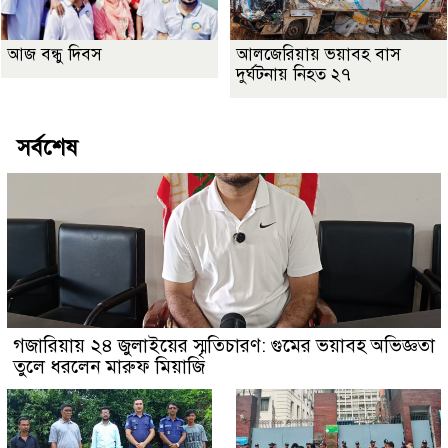
আজ বন্ধু দিবস
আলজেরিয়ায় ভয়াবহ বাস
দুর্ঘটনায় নিহত ২৭
সর্বশেষ
গজারিয়ায় ২৪ জুলাইয়ের স্মৃতিচারণ: গুমের ভয়াবহ অভিজ্ঞতা
তুলে ধরলেন মারুফ মিয়াজি