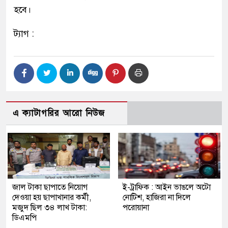
হবে।
ট্যাগ :
এ ক্যাটাগরির আরো নিউজ
জাল টাকা ছাপাতে নিয়োগ
ই-ট্রাফিক : আইন ভাঙলে অটো
দেওয়া হয় ছাপাখানার কর্মী,
নোটিশ, হাজিরা না দিলে
মজুদ ছিল ৩৪ লাখ টাকা:
পরোয়ানা
ডিএমপি