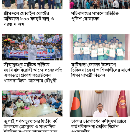
শ্রীমঙ্গলে মোবাইল কোর্টের
সচিবালয়ের সামনে অতিরিক্ত
অভিযানে ৮০০ ঘনফুট বালু ও
পুলিশ মোতায়েন
সরঞ্জাম জব্দ
সীতাকুণ্ডের মাটিতে দাঁড়িয়ে
মাটিরাঙ্গা জোনের উদ্যোগে
ফ্যাসিবাদবিরোধী আন্দোলনের প্রতি
চিকিৎসা সেবা ও শিক্ষার্থীদের মাঝে
একাত্মতা প্রকাশ করেছিলেন
শিক্ষা সামগ্রী বিতরন
খালেদা জিয়া- আসলাম চৌধুরী
জুলাই গণঅভ্যুত্থানের দ্বিতীয় বর্ষ
ঢাকার চারপাশের নদীদূষণ রোধে
উপলক্ষে প্রেসক্লাব ও সাংবাদিক
কর্মপরিকল্পনা তৈরির নির্দেশ
ইউনিয়ন বগুড়ার আলোচনা সভা
প্রধানমন্ত্রীর