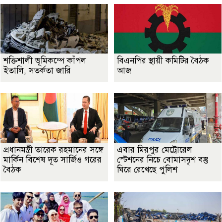
শক্তিশালী ভূমিকম্পে কাঁপল
বিএনপির স্থায়ী কমিটির বৈঠক
ইতালি, সতর্কতা জারি
আজ
প্রধানমন্ত্রী তারেক রহমানের সঙ্গে
এবার মিরপুর মেট্রোরেল
মার্কিন বিশেষ দূত সার্জিও গরের
স্টেশনের নিচে বোমাসদৃশ বস্তু
বৈঠক
ঘিরে রেখেছে পুলিশ