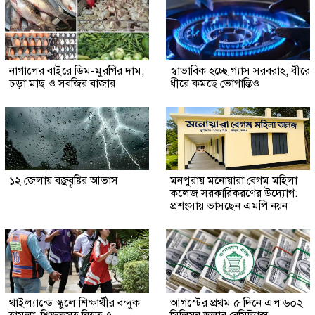
নাগালের বাইরে ডিম-মুরগির দাম,
স্বাভাবিক হচ্ছে গ্যাস সরবরাহ, ধীরে
চড়া মাছ ও সবজির বাজার
ধীরে কমছে ভোগান্তিও
১২ জেলায় বজ্রবৃষ্টির আভাস
মনপুরায় মনোয়ারা বেগম মহিলা
কলেজ সরকারিকরণের উদ্যোগ:
প্রশংসায় ভাসছেন এমপি নয়ন
থাইল্যান্ডে স্কুলে শিক্ষার্থীর বন্দুক
আগস্টের প্রথম ৫ দিনে এল ৬০২