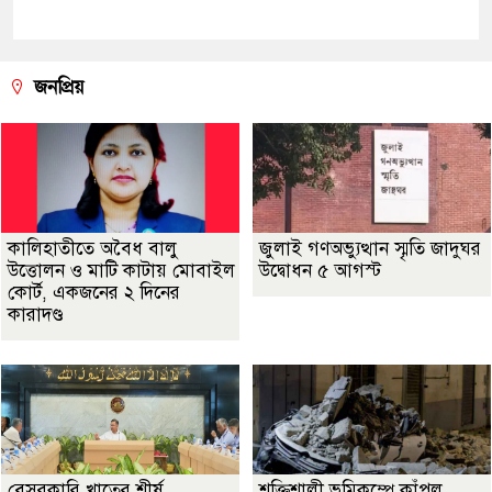
জনপ্রিয়
কালিহাতীতে অবৈধ বালু
জুলাই গণঅভ্যুত্থান স্মৃতি জাদুঘর
উত্তোলন ও মাটি কাটায় মোবাইল
উদ্বোধন ৫ আগস্ট
কোর্ট, একজনের ২ দিনের
কারাদণ্ড
বেসরকারি খাতের শীর্ষ
শক্তিশালী ভূমিকম্পে কাঁপল