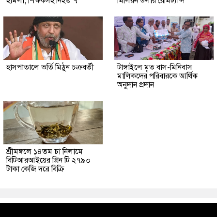
হামলা, শিক্ষকসহ নিহত ৭
মিলিয়ন ডলার রেমিট্যান্স
হাসপাতালে ভর্তি মিঠুন চক্রবর্তী
টাঙ্গাইলে মৃত বাস-মিনিবাস
মালিকদের পরিবারকে আর্থিক
অনুদান প্রদান
শ্রীমঙ্গলে ১৪তম চা নিলামে
বিটিআরআইয়ের গ্রিন টি ২৭৯০
টাকা কেজি দরে বিক্রি