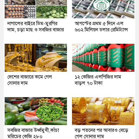
নাগালের বাইরে ডিম-মুরগির
আগস্টের প্রথম ৫ দিনে এল
দাম, চড়া মাছ ও সবজির বাজার
৬০২ মিলিয়ন ডলার রেমিট্যান্স
দেশের বাজারে কমে গেল
১২ কেজির এলপিজির দাম
সোনার দাম
বাড়ল ৭০ টাকা
সবজির বাজার ঊর্ধ্বমুখী,কাঁচা
বড় পতনের পর আবারও বেড়ে
মরিচের কেজি ২৮০
গেল সোনার দাম