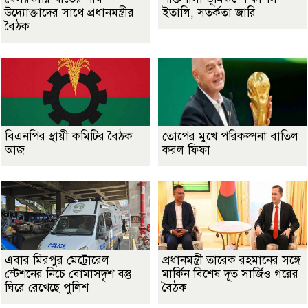
উদ্যোক্তাদের সাথে প্রধানমন্ত্রীর
ইতালি, সতর্কতা জারি
বৈঠক
বিএনপির স্থায়ী কমিটির বৈঠক
তোপের মুখে পরিকল্পনা বাতিল
আজ
করল ফিফা
এবার মিরপুর মেট্রোরেল
প্রধানমন্ত্রী তারেক রহমানের সঙ্গে
স্টেশনের নিচে বোমাসদৃশ বস্তু
মার্কিন বিশেষ দূত সার্জিও গরের
ঘিরে রেখেছে পুলিশ
বৈঠক