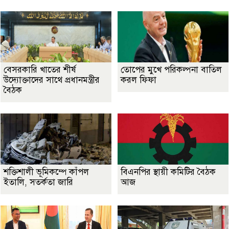
বেসরকারি খাতের শীর্ষ
তোপের মুখে পরিকল্পনা বাতিল
উদ্যোক্তাদের সাথে প্রধানমন্ত্রীর
করল ফিফা
বৈঠক
শক্তিশালী ভূমিকম্পে কাঁপল
বিএনপির স্থায়ী কমিটির বৈঠক
ইতালি, সতর্কতা জারি
আজ