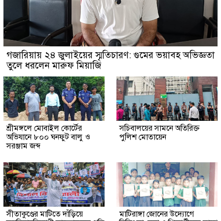
গজারিয়ায় ২৪ জুলাইয়ের স্মৃতিচারণ: গুমের ভয়াবহ অভিজ্ঞতা
তুলে ধরলেন মারুফ মিয়াজি
শ্রীমঙ্গলে মোবাইল কোর্টের
সচিবালয়ের সামনে অতিরিক্ত
অভিযানে ৮০০ ঘনফুট বালু ও
পুলিশ মোতায়েন
সরঞ্জাম জব্দ
সীতাকুণ্ডের মাটিতে দাঁড়িয়ে
মাটিরাঙ্গা জোনের উদ্যোগে