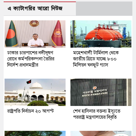
এ ক্যাটাগরির আরো নিউজ
ঢাকার চারপাশের নদীদূষণ
মহেশখালী টার্মিনাল থেকে
রোধে কর্মপরিকল্পনা তৈরির
জাতীয় গ্রিডে যাচ্ছে ৮০০
নির্দেশ প্রধানমন্ত্রীর
মিলিয়ন ঘনফুট গ্যাস
রাষ্ট্রপতি নির্বাচন ২০ আগস্ট
শেখ হাসিনার বক্তব্য ইস্যুতে
পররাষ্ট্র মন্ত্রণালয়ের বিবৃতি