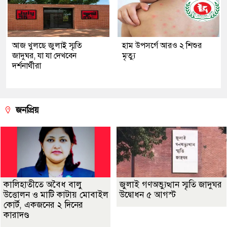
আজ খুলছে জুলাই স্মৃতি
হাম উপসর্গে আরও ২ শিশুর
জাদুঘর, যা যা দেখবেন
মৃত্যু
দর্শনার্থীরা
জনপ্রিয়
কালিহাতীতে অবৈধ বালু
জুলাই গণঅভ্যুত্থান স্মৃতি জাদুঘর
উত্তোলন ও মাটি কাটায় মোবাইল
উদ্বোধন ৫ আগস্ট
কোর্ট, একজনের ২ দিনের
কারাদণ্ড