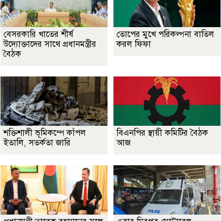
বেসরকারি খাতের শীর্ষ
তোপের মুখে পরিকল্পনা বাতিল
উদ্যোক্তাদের সাথে প্রধানমন্ত্রীর
করল ফিফা
বৈঠক
শক্তিশালী ভূমিকম্পে কাঁপল
বিএনপির স্থায়ী কমিটির বৈঠক
ইতালি, সতর্কতা জারি
আজ