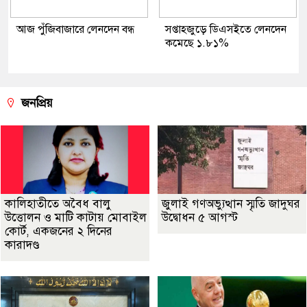
আজ পুঁজিবাজারে লেনদেন বন্ধ
সপ্তাহজুড়ে ডিএসইতে লেনদেন
কমেছে ১.৮১%
জনপ্রিয়
কালিহাতীতে অবৈধ বালু
জুলাই গণঅভ্যুত্থান স্মৃতি জাদুঘর
উত্তোলন ও মাটি কাটায় মোবাইল
উদ্বোধন ৫ আগস্ট
কোর্ট, একজনের ২ দিনের
কারাদণ্ড