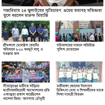
গজারিয়ায় ২৪ জুলাইয়ের স্মৃতিচারণ: গুমের ভয়াবহ অভিজ্ঞতা
তুলে ধরলেন মারুফ মিয়াজি
শ্রীমঙ্গলে মোবাইল কোর্টের
সচিবালয়ের সামনে অতিরিক্ত
অভিযানে ৮০০ ঘনফুট বালু ও
পুলিশ মোতায়েন
সরঞ্জাম জব্দ
সীতাকুণ্ডের মাটিতে দাঁড়িয়ে
মাটিরাঙ্গা জোনের উদ্যোগে
ফ্যাসিবাদবিরোধী আন্দোলনের প্রতি
চিকিৎসা সেবা ও শিক্ষার্থীদের মাঝে
একাত্মতা প্রকাশ করেছিলেন
শিক্ষা সামগ্রী বিতরন
খালেদা জিয়া- আসলাম চৌধুরী