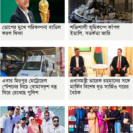
তোপের মুখে পরিকল্পনা বাতিল
শক্তিশালী ভূমিকম্পে কাঁপল
করল ফিফা
ইতালি, সতর্কতা জারি
এবার মিরপুর মেট্রোরেল
প্রধানমন্ত্রী তারেক রহমানের সঙ্গে
স্টেশনের নিচে বোমাসদৃশ বস্তু
মার্কিন বিশেষ দূত সার্জিও গরের
ঘিরে রেখেছে পুলিশ
বৈঠক