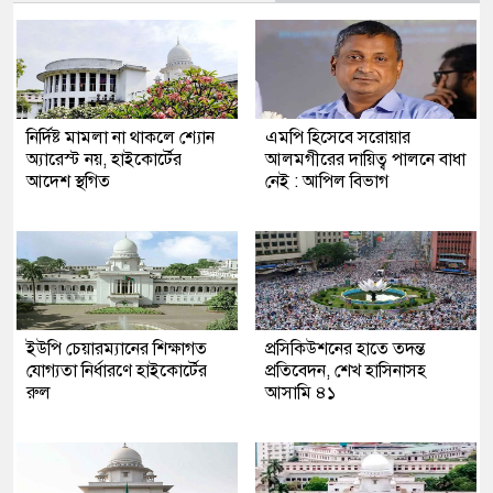
নির্দিষ্ট মামলা না থাকলে শ্যোন
এমপি​ হিসেবে সরোয়ার
অ্যারেস্ট নয়, হাইকোর্টের
আলমগীরের দায়িত্ব পালনে বাধা
আদেশ স্থগিত
নেই : আপিল বিভাগ
ইউপি চেয়ারম্যানের শিক্ষাগত
প্রসিকিউশনের হাতে তদন্ত
যোগ্যতা নির্ধারণে হাইকোর্টের
প্রতিবেদন, শেখ হাসিনাসহ
রুল
আসামি ৪১