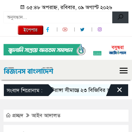
০৫:৪৮ অপরাহ্ন, রবিবার, ০৯ অগাস্ট ২০২৬
ইপেপার
×
মাটিরাঙ্গা সীমান্তে ২৩ বিজিবির অভিযান: ৭ লা
সংবাদ শিরোনাম :
প্রচ্ছদ
আইন আদালত