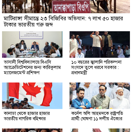
মাটিরাঙ্গা সীমান্তে ২৩ বিজিবির অভিযান: ৭ লাখ ৫০ হাজার
টাকার ভারতীয় গরু জব্দ
ভাসানী বিশ্ববিদ্যালয়ে বিএসি
১০ বছরের জ্বালানি পরিকল্পনা
অ্যাক্রেডিটেশনের জন্য কারিকুলাম
সংসদে তুলে ধরবে সরকার :
ম্যানেজমেন্ট প্রশিক্ষণ
প্রধানমন্ত্রী
কানাডা থেকে হাজার হাজার
কর্নেল অলি আহমদকে রাষ্ট্রপতি
ভারতীয় নাগরিক বহিষ্কার
প্রার্থী ঘোষণা ১১ দলীয় ঐক্যের