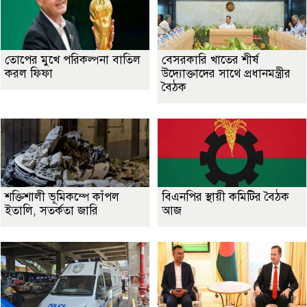
তোপের মুখে পরিকল্পনা বাতিল
বেসরকারি খাতের শীর্ষ
করল ফিফা
উদ্যোক্তাদের সাথে প্রধানমন্ত্রীর
বৈঠক
শক্তিশালী ভূমিকম্পে কাঁপল
বিএনপির স্থায়ী কমিটির বৈঠক
ইতালি, সতর্কতা জারি
আজ