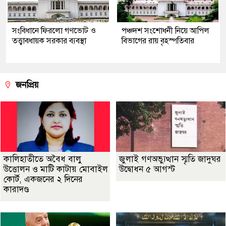
সংবিধানে ফিরলো গণভোট ও
পঞ্চদশ সংশোধনী নিয়ে আপিল
তত্ত্বাবধায়ক সরকার ব্যবস্থা
বিভাগের রায় বৃহস্পতিবার
জনপ্রিয়
কালিহাতীতে অবৈধ বালু
জুলাই গণঅভ্যুত্থান স্মৃতি জাদুঘর
উত্তোলন ও মাটি কাটায় মোবাইল
উদ্বোধন ৫ আগস্ট
কোর্ট, একজনের ২ দিনের
কারাদণ্ড