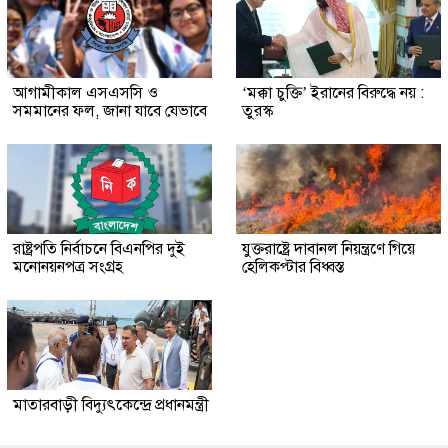
আগামীকাল এসএসসি ও
‘মক্কা চুক্তি’ ইরানের বিরুদ্ধে নয় :
সমমানের ফল, জানা যাবে যেভাবে
তুরস্ক
রাষ্ট্রপতি নির্বাচনে বিএনপির দুই
যুক্তরাষ্ট্রে দাবানল নিয়ন্ত্রণে গিয়ে
মনোনয়নপত্র সংগ্রহ
হেলিকপ্টার বিধ্বস্ত
মাতারবাড়ী বিদ্যুৎকেন্দ্রে প্রধানমন্ত্রী