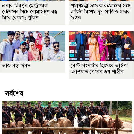
এবার মিরপুর মেট্রোরেল
প্রধানমন্ত্রী তারেক রহমানের সঙ্গে
স্টেশনের নিচে বোমাসদৃশ বস্তু
মার্কিন বিশেষ দূত সার্জিও গরের
ঘিরে রেখেছে পুলিশ
বৈঠক
আজ বন্ধু দিবস
বেস্ট রিপোর্টার হিসেবে আইপা
অ্যাওয়ার্ড পেলেন জয় শাহীন
সর্বশেষ