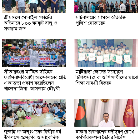
শ্রীমঙ্গলে মোবাইল কোর্টের
সচিবালয়ের সামনে অতিরিক্ত
অভিযানে ৮০০ ঘনফুট বালু ও
পুলিশ মোতায়েন
সরঞ্জাম জব্দ
সীতাকুণ্ডের মাটিতে দাঁড়িয়ে
মাটিরাঙ্গা জোনের উদ্যোগে
ফ্যাসিবাদবিরোধী আন্দোলনের প্রতি
চিকিৎসা সেবা ও শিক্ষার্থীদের মাঝে
একাত্মতা প্রকাশ করেছিলেন
শিক্ষা সামগ্রী বিতরন
খালেদা জিয়া- আসলাম চৌধুরী
জুলাই গণঅভ্যুত্থানের দ্বিতীয় বর্ষ
ঢাকার চারপাশের নদীদূষণ রোধে
উপলক্ষে প্রেসক্লাব ও সাংবাদিক
কর্মপরিকল্পনা তৈরির নির্দেশ