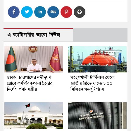
এ ক্যাটাগরির আরো নিউজ
ঢাকার চারপাশের নদীদূষণ
মহেশখালী টার্মিনাল থেকে
রোধে কর্মপরিকল্পনা তৈরির
জাতীয় গ্রিডে যাচ্ছে ৮০০
নির্দেশ প্রধানমন্ত্রীর
মিলিয়ন ঘনফুট গ্যাস