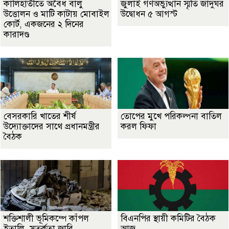
কালিহাতীতে অবৈধ বালু
জুলাই গণঅভ্যুত্থান স্মৃতি জাদুঘর
উত্তোলন ও মাটি কাটায় মোবাইল
উদ্বোধন ৫ আগস্ট
কোর্ট, একজনের ২ দিনের
কারাদণ্ড
বেসরকারি খাতের শীর্ষ
তোপের মুখে পরিকল্পনা বাতিল
উদ্যোক্তাদের সাথে প্রধানমন্ত্রীর
করল ফিফা
বৈঠক
শক্তিশালী ভূমিকম্পে কাঁপল
বিএনপির স্থায়ী কমিটির বৈঠক
ইতালি, সতর্কতা জারি
আজ