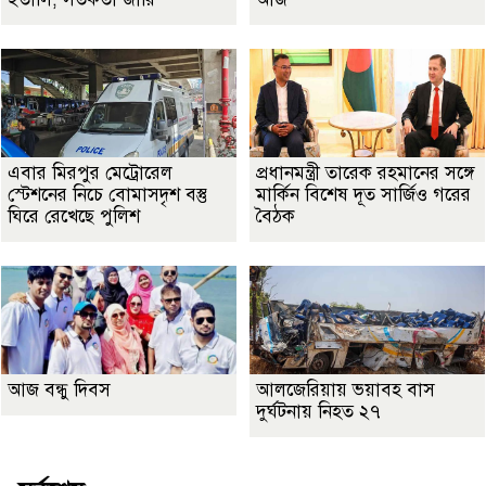
এবার মিরপুর মেট্রোরেল
প্রধানমন্ত্রী তারেক রহমানের সঙ্গে
স্টেশনের নিচে বোমাসদৃশ বস্তু
মার্কিন বিশেষ দূত সার্জিও গরের
ঘিরে রেখেছে পুলিশ
বৈঠক
আজ বন্ধু দিবস
আলজেরিয়ায় ভয়াবহ বাস
দুর্ঘটনায় নিহত ২৭