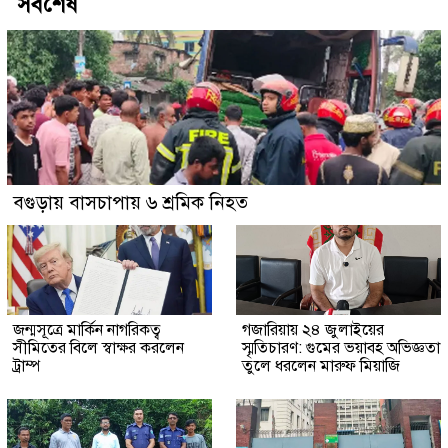
সর্বশেষ
বগুড়ায় বাসচাপায় ৬ শ্রমিক নিহত
জন্মসূত্রে মার্কিন নাগরিকত্ব
গজারিয়ায় ২৪ জুলাইয়ের
সীমিতের বিলে স্বাক্ষর করলেন
স্মৃতিচারণ: গুমের ভয়াবহ অভিজ্ঞতা
ট্রাম্প
তুলে ধরলেন মারুফ মিয়াজি