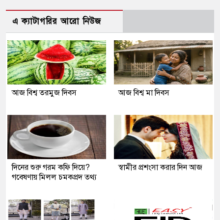
এ ক্যাটাগরির আরো নিউজ
আজ বিশ্ব তরমুজ দিবস
আজ বিশ্ব মা দিবস
দিনের শুরু গরম কফি দিয়ে?
স্বামীর প্রশংসা করার দিন আজ
গবেষণায় মিলল চমকপ্রদ তথ্য