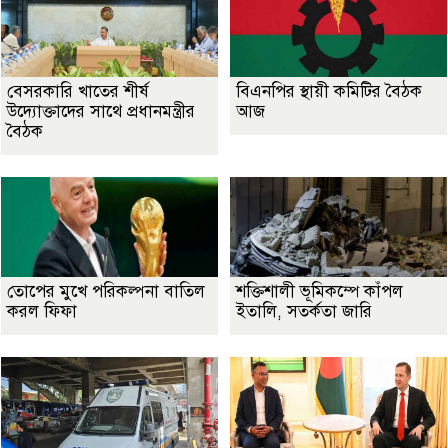
বেসরকারি খাতের শীর্ষ
বিএনপির স্থায়ী কমিটির বৈঠক
উদ্যোক্তাদের সাথে প্রধানমন্ত্রীর
আজ
বৈঠক
তোপের মুখে পরিকল্পনা বাতিল
শক্তিশালী ভূমিকম্পে কাঁপল
করল ফিফা
ইতালি, সতর্কতা জারি