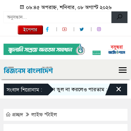
০৬:৪৫ অপরাহ্ন, শনিবার, ০৮ অগাস্ট ২০২৬
ইপেপার
×
এমন ভুল না করলেও পারতাম : শাকিব খান
সংবাদ শিরোনাম :
প্রচ্ছদ
লাইফ স্টাইল