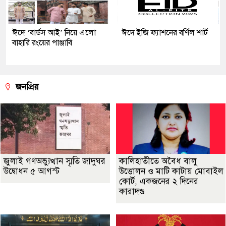
ঈদে ‘বার্ডস আই’ নিয়ে এলো
ঈদে ইজি ফ্যাশনের বর্ণিল শার্ট
বাহারি রংয়ের পাঞ্জাবি
জনপ্রিয়
জুলাই গণঅভ্যুত্থান স্মৃতি জাদুঘর
কালিহাতীতে অবৈধ বালু
উদ্বোধন ৫ আগস্ট
উত্তোলন ও মাটি কাটায় মোবাইল
কোর্ট, একজনের ২ দিনের
কারাদণ্ড