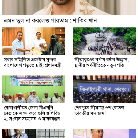
এমন ভুল না করলেও পারতাম : শাকিব খান
সবার সম্মিলিত প্রচেষ্টায় সুন্দর
সীতাকুণ্ডের ঝর্ণায় বর্ষার উচ্ছ্বাস,
বাংলাদেশ গড়তে চাই: প্রধানমন্ত্রী
স্থানীয় অর্থনীতিতে নতুন গতি
নোয়াখালীতে জেলা বিএনপি
শেরপুরে সীমান্তে ৬শ বোতল
নেতাকে লক্ষ্য করে গুলি গুলিবিদ্ধ
ভারতীয় মদ জব্দ!
২: সংবাদ সম্মেলন ও মানববন্ধন