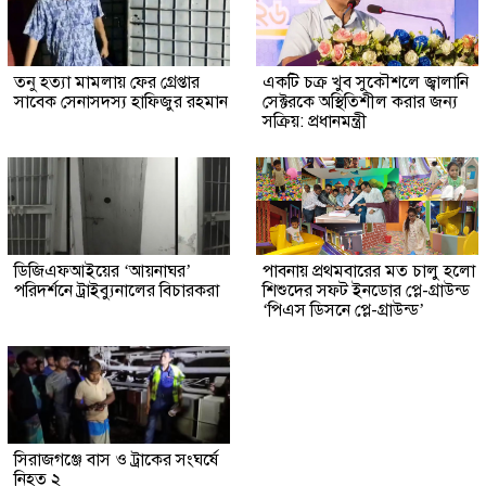
তনু হত্যা মামলায় ফের গ্রেপ্তার
একটি চক্র খুব সুকৌশলে জ্বালানি
সাবেক সেনাসদস্য হাফিজুর রহমান
সেক্টরকে অস্থিতিশীল করার জন্য
সক্রিয়: প্রধানমন্ত্রী
ডিজিএফআইয়ের ‘আয়নাঘর’
পাবনায় প্রথমবারের মত চালু হলো
পরিদর্শনে ট্রাইব্যুনালের বিচারকরা
শিশুদের সফট ইনডোর প্লে-গ্রাউন্ড
‘পিএস ডিসনে প্লে-গ্রাউন্ড’
সিরাজগঞ্জে বাস ও ট্রাকের সংঘর্ষে
নিহত ২