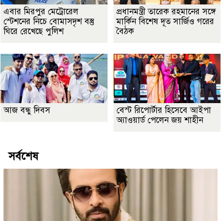
এবার মিরপুর মেট্রোরেল
প্রধানমন্ত্রী তারেক রহমানের সঙ্গে
স্টেশনের নিচে বোমাসদৃশ বস্তু
মার্কিন বিশেষ দূত সার্জিও গরের
ঘিরে রেখেছে পুলিশ
বৈঠক
আজ বন্ধু দিবস
বেস্ট রিপোর্টার হিসেবে আইপা
অ্যাওয়ার্ড পেলেন জয় শাহীন
সর্বশেষ