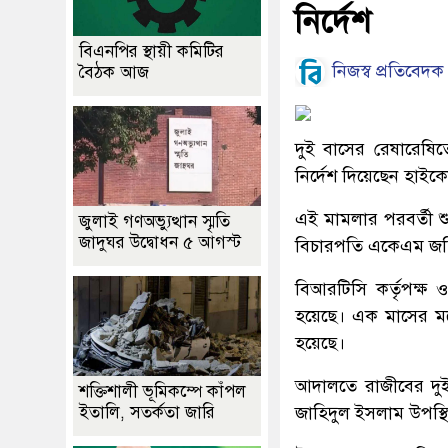
নির্দেশ
বিএনপির স্থায়ী কমিটির
নিজস্ব প্রতিবেদক
বৈঠক আজ
দুই বাসের রেষারেষি
নির্দেশ দিয়েছেন হাইকো
এই মামলার পরবর্তী শ
জুলাই গণঅভ্যুত্থান স্মৃতি
জাদুঘর উদ্বোধন ৫ আগস্ট
বিচারপতি একেএম জহির
বিআরটিসি কর্তৃপক্
হয়েছে। এক মাসের মধ
হয়েছে।
আদালতে রাজীবের দুই
শক্তিশালী ভূমিকম্পে কাঁপল
ইতালি, সতর্কতা জারি
জাহিদুল ইসলাম উপস্থ