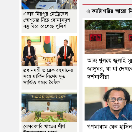
এ ক্যাটাগরির আরো 
এবার মিরপুর মেট্রোরেল
স্টেশনের নিচে বোমাসদৃশ
বস্তু ঘিরে রেখেছে পুলিশ
আজ খুলছে জুলাই স্ম
জাদুঘর, যা যা দেখব
প্রধানমন্ত্রী তারেক রহমানের
সঙ্গে মার্কিন বিশেষ দূত
দর্শনার্থীরা
সার্জিও গরের বৈঠক
গণমাধ্যম যেন হাসিন
বেসরকারি খাতের শীর্ষ