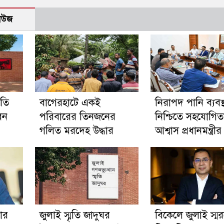
নিউজ
ৃতি
‎বাগেরহাটে একই
নিরাপদ পানি ব্যবস্
েন
পরিবারের তিনজনের
নিশ্চিতে সহযোগিত
গলিত মরদেহ উদ্ধার
আশ্বাস প্রধানমন্ত্রীর
ার
জুলাই স্মৃতি জাদুঘর
বিকেলে জুলাই স্ম