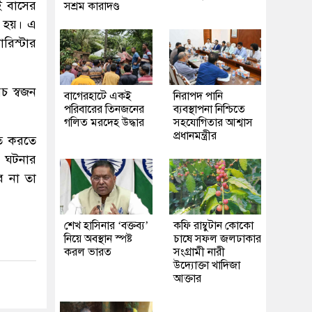
ই বাসের
সশ্রম কারাদণ্ড
া হয়। এ
রিস্টার
চ স্বজন
‎বাগেরহাটে একই
নিরাপদ পানি
পরিবারের তিনজনের
ব্যবস্থাপনা নিশ্চিতে
গলিত মরদেহ উদ্ধার
সহযোগিতার আশ্বাস
প্রধানমন্ত্রীর
িত করতে
 ঘটনার
ে না তা
শেখ হাসিনার ‘বক্তব্য’
কফি রাম্বুটান কোকো
নিয়ে অবস্থান স্পষ্ট
চাষে সফল জলঢাকার
করল ভারত
সংগ্রামী নারী
উদ্যোক্তা খাদিজা
আক্তার