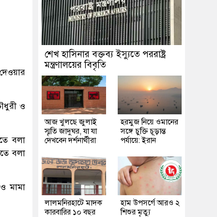
শেখ হাসিনার বক্তব্য ইস্যুতে পররাষ্ট্র
মন্ত্রণালয়ের বিবৃতি
 দেওয়ার
ৌধুরী ও
আজ খুলছে জুলাই
হরমুজ নিয়ে ওমানের
স্মৃতি জাদুঘর, যা যা
সঙ্গে চুক্তি চূড়ান্ত
তে বলা
দেখবেন দর্শনার্থীরা
পর্যায়ে: ইরান
রতে বলা
 ও মামা
লালমনিরহাটে মাদক
হাম উপসর্গে আরও ২
কারবারির ১০ বছর
শিশুর মৃত্যু