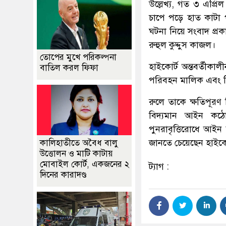
উল্লেখ্য, গত ৩ এপ্
চাপে পড়ে হাত কাটা 
ঘটনা নিয়ে সংবাদ প্রক
রুহুল কুদ্দুস কাজল।
তোপের মুখে পরিকল্পনা
হাইকোর্ট অন্তবর্তীক
বাতিল করল ফিফা
পরিবহন মালিক এবং বি
রুলে তাকে ক্ষতিপূরণ 
বিদ্যমান আইন কঠো
পুনরাবৃত্তিরোধে আইন
জানতে চেয়েছেন হাইকো
কালিহাতীতে অবৈধ বালু
উত্তোলন ও মাটি কাটায়
মোবাইল কোর্ট, একজনের ২
ট্যাগ :
দিনের কারাদণ্ড