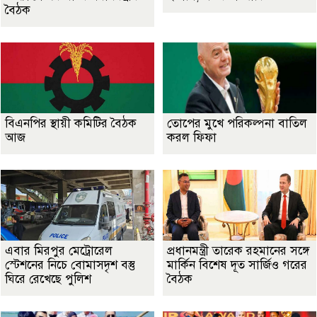
বৈঠক
বিএনপির স্থায়ী কমিটির বৈঠক
তোপের মুখে পরিকল্পনা বাতিল
আজ
করল ফিফা
এবার মিরপুর মেট্রোরেল
প্রধানমন্ত্রী তারেক রহমানের সঙ্গে
স্টেশনের নিচে বোমাসদৃশ বস্তু
মার্কিন বিশেষ দূত সার্জিও গরের
ঘিরে রেখেছে পুলিশ
বৈঠক