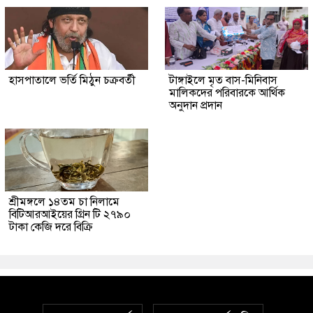
হাসপাতালে ভর্তি মিঠুন চক্রবর্তী
টাঙ্গাইলে মৃত বাস-মিনিবাস
মালিকদের পরিবারকে আর্থিক
অনুদান প্রদান
শ্রীমঙ্গলে ১৪তম চা নিলামে
বিটিআরআইয়ের গ্রিন টি ২৭৯০
টাকা কেজি দরে বিক্রি