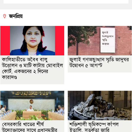
জনপ্রিয়
কালিহাতীতে অবৈধ বালু
জুলাই গণঅভ্যুত্থান স্মৃতি জাদুঘর
উত্তোলন ও মাটি কাটায় মোবাইল
উদ্বোধন ৫ আগস্ট
কোর্ট, একজনের ২ দিনের
কারাদণ্ড
বেসরকারি খাতের শীর্ষ
শক্তিশালী ভূমিকম্পে কাঁপল
উদ্যোক্তাদের সাথে প্রধানমন্ত্রীর
ইতালি, সতর্কতা জারি