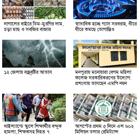
নাগালের বাইরে ডিম-মুরগির দাম,
স্বাভাবিক হচ্ছে গ্যাস সরবরাহ, ধীরে
চড়া মাছ ও সবজির বাজার
ধীরে কমছে ভোগান্তিও
১২ জেলায় বজ্রবৃষ্টির আভাস
মনপুরায় মনোয়ারা বেগম মহিলা
কলেজ সরকারিকরণের উদ্যোগ:
প্রশংসায় ভাসছেন এমপি নয়ন
থাইল্যান্ডে স্কুলে শিক্ষার্থীর বন্দুক
আগস্টের প্রথম ৫ দিনে এল ৬০২
হামলা, শিক্ষকসহ নিহত ৭
মিলিয়ন ডলার রেমিট্যান্স