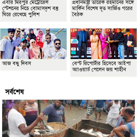
এবার মিরপুর মেট্রোরেল
প্রধানমন্ত্রী তারেক রহমানের সঙ্গে
স্টেশনের নিচে বোমাসদৃশ বস্তু
মার্কিন বিশেষ দূত সার্জিও গরের
ঘিরে রেখেছে পুলিশ
বৈঠক
আজ বন্ধু দিবস
বেস্ট রিপোর্টার হিসেবে আইপা
অ্যাওয়ার্ড পেলেন জয় শাহীন
সর্বশেষ