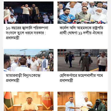
১০ বছরের জ্বালানি পরিকল্পনা
কর্নেল অলি আহমদকে রাষ্ট্রপতি
সংসদে তুলে ধরবে সরকার :
প্রার্থী ঘোষণা ১১ দলীয় ঐক্যের
প্রধানমন্ত্রী
মাতারবাড়ী বিদ্যুৎকেন্দ্রে
হেলিকপ্টারে মহেশখালীর পথে
প্রধানমন্ত্রী
প্রধানমন্ত্রী