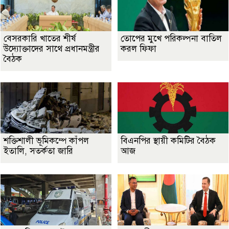
বেসরকারি খাতের শীর্ষ
তোপের মুখে পরিকল্পনা বাতিল
উদ্যোক্তাদের সাথে প্রধানমন্ত্রীর
করল ফিফা
বৈঠক
শক্তিশালী ভূমিকম্পে কাঁপল
বিএনপির স্থায়ী কমিটির বৈঠক
ইতালি, সতর্কতা জারি
আজ