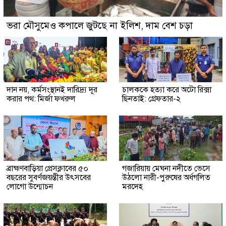
ভরা মৌসুমেও কপালে জুটছে না ইলিশ, দাম বেশ চড়া
দান নয়, কর্মসংস্থানই দারিদ্র্য দূর
চালককে হত্যা করে অটো রিক্সা
করার পথ: মির্জা ফখরুল
ছিনতাই: গ্রেফতার-২
ব্রাহ্মণবাড়িয়া প্রেসক্লাবের ৫০
গজারিয়ায় মেঘনা নদীতে ভেসে
বছরের সুবর্ণজয়ন্তীর উৎসবের
উঠলো নারী-পুরুষের অর্ধগলিত
লোগো উন্মোচন
মরদেহ