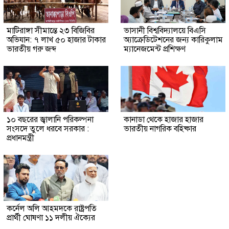
মাটিরাঙ্গা সীমান্তে ২৩ বিজিবির
ভাসানী বিশ্ববিদ্যালয়ে বিএসি
অভিযান: ৭ লাখ ৫০ হাজার টাকার
অ্যাক্রেডিটেশনের জন্য কারিকুলাম
ভারতীয় গরু জব্দ
ম্যানেজমেন্ট প্রশিক্ষণ
১০ বছরের জ্বালানি পরিকল্পনা
কানাডা থেকে হাজার হাজার
সংসদে তুলে ধরবে সরকার :
ভারতীয় নাগরিক বহিষ্কার
প্রধানমন্ত্রী
কর্নেল অলি আহমদকে রাষ্ট্রপতি
প্রার্থী ঘোষণা ১১ দলীয় ঐক্যের