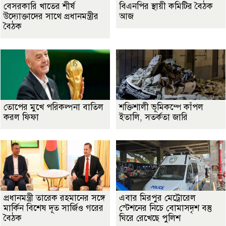
বেসরকারি খাতের শীর্ষ
বিএনপির স্থায়ী কমিটির বৈঠক
উদ্যোক্তাদের সাথে প্রধানমন্ত্রীর
আজ
বৈঠক
তোপের মুখে পরিকল্পনা বাতিল
শক্তিশালী ভূমিকম্পে কাঁপল
করল ফিফা
ইতালি, সতর্কতা জারি
প্রধানমন্ত্রী তারেক রহমানের সঙ্গে
এবার মিরপুর মেট্রোরেল
মার্কিন বিশেষ দূত সার্জিও গরের
স্টেশনের নিচে বোমাসদৃশ বস্তু
বৈঠক
ঘিরে রেখেছে পুলিশ