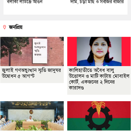
বলাকা লাউঞ্জে আগুন
দাম, চড়া মাছ ও সবজির বাজার
জনপ্রিয়
জুলাই গণঅভ্যুত্থান স্মৃতি জাদুঘর
কালিহাতীতে অবৈধ বালু
উদ্বোধন ৫ আগস্ট
উত্তোলন ও মাটি কাটায় মোবাইল
কোর্ট, একজনের ২ দিনের
কারাদণ্ড