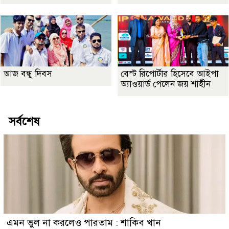
আজ বন্ধু দিবস
বেস্ট রিপোর্টার হিসেবে আইপা
অ্যাওয়ার্ড পেলেন জয় শাহীন
সর্বশেষ
এমন ভুল না করলেও পারতাম : শাকিব খান