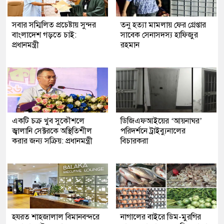
সবার সম্মিলিত প্রচেষ্টায় সুন্দর
তনু হত্যা মামলায় ফের গ্রেপ্তার
বাংলাদেশ গড়তে চাই:
সাবেক সেনাসদস্য হাফিজুর
প্রধানমন্ত্রী
রহমান
একটি চক্র খুব সুকৌশলে
ডিজিএফআইয়ের ‘আয়নাঘর’
জ্বালানি সেক্টরকে অস্থিতিশীল
পরিদর্শনে ট্রাইব্যুনালের
করার জন্য সক্রিয়: প্রধানমন্ত্রী
বিচারকরা
হযরত শাহজালাল বিমানবন্দরে
নাগালের বাইরে ডিম-মুরগির