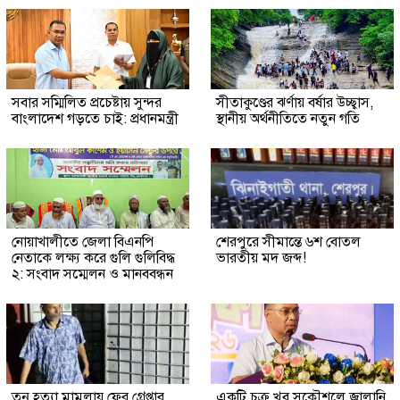
সবার সম্মিলিত প্রচেষ্টায় সুন্দর
সীতাকুণ্ডের ঝর্ণায় বর্ষার উচ্ছ্বাস,
বাংলাদেশ গড়তে চাই: প্রধানমন্ত্রী
স্থানীয় অর্থনীতিতে নতুন গতি
নোয়াখালীতে জেলা বিএনপি
শেরপুরে সীমান্তে ৬শ বোতল
নেতাকে লক্ষ্য করে গুলি গুলিবিদ্ধ
ভারতীয় মদ জব্দ!
২: সংবাদ সম্মেলন ও মানববন্ধন
তনু হত্যা মামলায় ফের গ্রেপ্তার
একটি চক্র খুব সুকৌশলে জ্বালানি