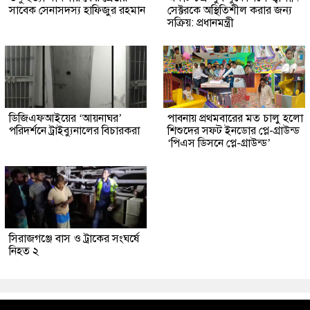
সাবেক সেনাসদস্য হাফিজুর রহমান
সেক্টরকে অস্থিতিশীল করার জন্য
সক্রিয়: প্রধানমন্ত্রী
ডিজিএফআইয়ের ‘আয়নাঘর’
পাবনায় প্রথমবারের মত চালু হলো
পরিদর্শনে ট্রাইব্যুনালের বিচারকরা
শিশুদের সফট ইনডোর প্লে-গ্রাউন্ড
‘পিএস ডিসনে প্লে-গ্রাউন্ড’
সিরাজগঞ্জে বাস ও ট্রাকের সংঘর্ষে
নিহত ২