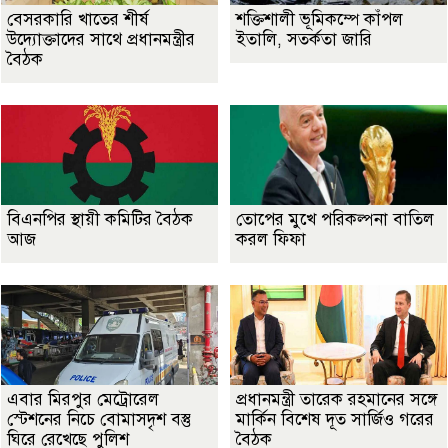
বেসরকারি খাতের শীর্ষ
শক্তিশালী ভূমিকম্পে কাঁপল
উদ্যোক্তাদের সাথে প্রধানমন্ত্রীর
ইতালি, সতর্কতা জারি
বৈঠক
বিএনপির স্থায়ী কমিটির বৈঠক
তোপের মুখে পরিকল্পনা বাতিল
আজ
করল ফিফা
এবার মিরপুর মেট্রোরেল
প্রধানমন্ত্রী তারেক রহমানের সঙ্গে
স্টেশনের নিচে বোমাসদৃশ বস্তু
মার্কিন বিশেষ দূত সার্জিও গরের
ঘিরে রেখেছে পুলিশ
বৈঠক