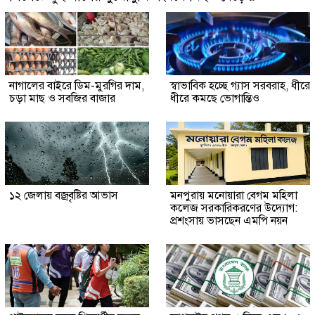
নাগালের বাইরে ডিম-মুরগির দাম,
স্বাভাবিক হচ্ছে গ্যাস সরবরাহ, ধীরে
চড়া মাছ ও সবজির বাজার
ধীরে কমছে ভোগান্তিও
১২ জেলায় বজ্রবৃষ্টির আভাস
মনপুরায় মনোয়ারা বেগম মহিলা
কলেজ সরকারিকরণের উদ্যোগ:
প্রশংসায় ভাসছেন এমপি নয়ন