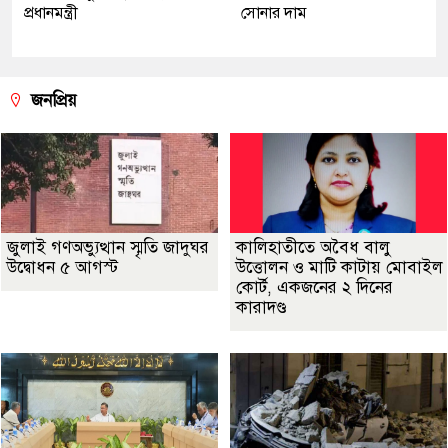
প্রধানমন্ত্রী
সোনার দাম
জনপ্রিয়
জুলাই গণঅভ্যুত্থান স্মৃতি জাদুঘর
কালিহাতীতে অবৈধ বালু
উদ্বোধন ৫ আগস্ট
উত্তোলন ও মাটি কাটায় মোবাইল
কোর্ট, একজনের ২ দিনের
কারাদণ্ড