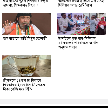
থাইল্যান্ডে স্কুলে শিক্ষার্থীর বন্দুক
আগস্টের প্রথম ৫ দিনে এল ৬০২
হামলা, শিক্ষকসহ নিহত ৭
মিলিয়ন ডলার রেমিট্যান্স
হাসপাতালে ভর্তি মিঠুন চক্রবর্তী
টাঙ্গাইলে মৃত বাস-মিনিবাস
মালিকদের পরিবারকে আর্থিক
অনুদান প্রদান
শ্রীমঙ্গলে ১৪তম চা নিলামে
বিটিআরআইয়ের গ্রিন টি ২৭৯০
টাকা কেজি দরে বিক্রি