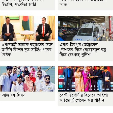
ইতালি, সতর্কতা জারি
আজ
প্রধানমন্ত্রী তারেক রহমানের সঙ্গে
এবার মিরপুর মেট্রোরেল
মার্কিন বিশেষ দূত সার্জিও গরের
স্টেশনের নিচে বোমাসদৃশ বস্তু
বৈঠক
ঘিরে রেখেছে পুলিশ
আজ বন্ধু দিবস
বেস্ট রিপোর্টার হিসেবে আইপা
অ্যাওয়ার্ড পেলেন জয় শাহীন