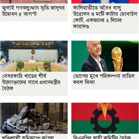
জুলাই গণঅভ্যুত্থান স্মৃতি জাদুঘর
কালিহাতীতে অবৈধ বালু
উদ্বোধন ৫ আগস্ট
উত্তোলন ও মাটি কাটায় মোবাইল
কোর্ট, একজনের ২ দিনের
কারাদণ্ড
বেসরকারি খাতের শীর্ষ
তোপের মুখে পরিকল্পনা বাতিল
উদ্যোক্তাদের সাথে প্রধানমন্ত্রীর
করল ফিফা
বৈঠক
শক্তিশালী ভূমিকম্পে কাঁপল
বিএনপির স্থায়ী কমিটির বৈঠক