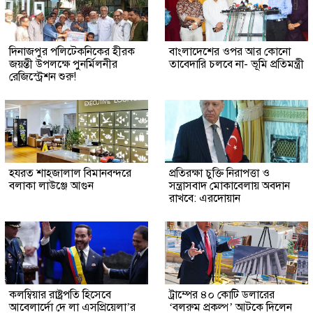
দিনাজপুর পলিটেকনিকের হীরক
বাংলাদেশের ওপর আর কোনো
জয়ন্তী উপলক্ষে পুনর্মিলনীর
তাবেদারি চলবে না- ভূমি প্রতিমন্ত্রী
রেজিস্ট্রেশন শুরু!
হযরত শাহজালাল বিমানবন্দরে
প্রতিরক্ষা চুক্তি নিরাপত্তা ও
বলাকা লাউঞ্জে আগুন
সন্ত্রাসবাদ মোকাবেলায় অবদান
রাখবে: এরদোয়ান
কলম্বিয়ার রাষ্ট্রপতি হিসেবে
ট্রাম্পের ৪০ কোটি ডলারের
আবেলার্দো দে লা এসপ্রিয়েলা’র
‘বলরুম প্রকল্প’ আটকে দিলেন