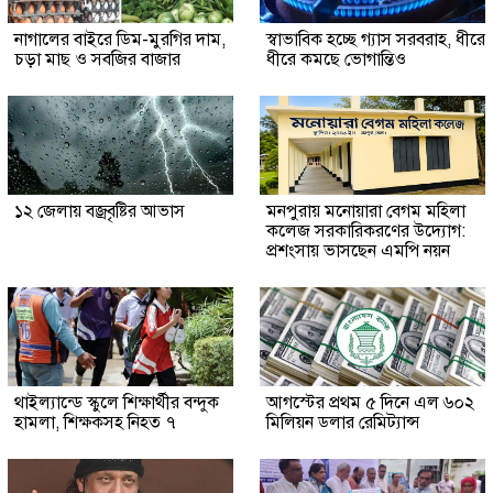
নাগালের বাইরে ডিম-মুরগির দাম,
স্বাভাবিক হচ্ছে গ্যাস সরবরাহ, ধীরে
চড়া মাছ ও সবজির বাজার
ধীরে কমছে ভোগান্তিও
১২ জেলায় বজ্রবৃষ্টির আভাস
মনপুরায় মনোয়ারা বেগম মহিলা
কলেজ সরকারিকরণের উদ্যোগ:
প্রশংসায় ভাসছেন এমপি নয়ন
থাইল্যান্ডে স্কুলে শিক্ষার্থীর বন্দুক
আগস্টের প্রথম ৫ দিনে এল ৬০২
হামলা, শিক্ষকসহ নিহত ৭
মিলিয়ন ডলার রেমিট্যান্স