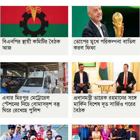
বিএনপির স্থায়ী কমিটির বৈঠক
তোপের মুখে পরিকল্পনা বাতিল
আজ
করল ফিফা
এবার মিরপুর মেট্রোরেল
প্রধানমন্ত্রী তারেক রহমানের সঙ্গে
স্টেশনের নিচে বোমাসদৃশ বস্তু
মার্কিন বিশেষ দূত সার্জিও গরের
ঘিরে রেখেছে পুলিশ
বৈঠক