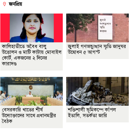
জনপ্রিয়
কালিহাতীতে অবৈধ বালু
জুলাই গণঅভ্যুত্থান স্মৃতি জাদুঘর
উত্তোলন ও মাটি কাটায় মোবাইল
উদ্বোধন ৫ আগস্ট
কোর্ট, একজনের ২ দিনের
কারাদণ্ড
বেসরকারি খাতের শীর্ষ
শক্তিশালী ভূমিকম্পে কাঁপল
উদ্যোক্তাদের সাথে প্রধানমন্ত্রীর
ইতালি, সতর্কতা জারি
বৈঠক