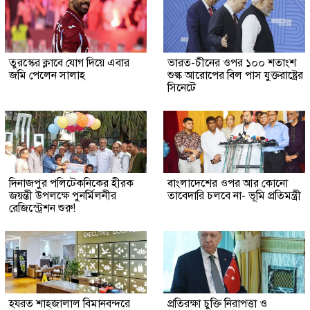
তুরস্কের ক্লাবে যোগ দিয়ে এবার
ভারত-চীনের ওপর ১০০ শতাংশ
জমি পেলেন সালাহ
শুল্ক আরোপের বিল পাস যুক্তরাষ্ট্রের
সিনেটে
দিনাজপুর পলিটেকনিকের হীরক
বাংলাদেশের ওপর আর কোনো
জয়ন্তী উপলক্ষে পুনর্মিলনীর
তাবেদারি চলবে না- ভূমি প্রতিমন্ত্রী
রেজিস্ট্রেশন শুরু!
হযরত শাহজালাল বিমানবন্দরে
প্রতিরক্ষা চুক্তি নিরাপত্তা ও