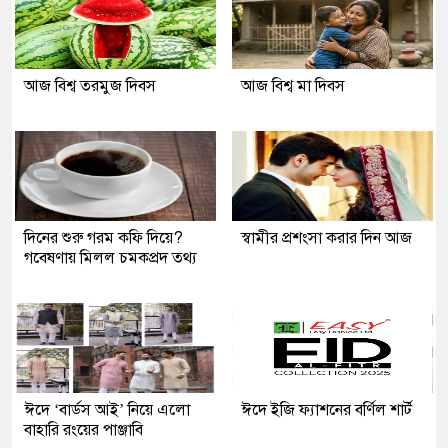
আজ বিশ্ব তরমুজ দিবস
আজ বিশ্ব মা দিবস
দিনের শুরু গরম কফি দিয়ে?
স্বামীর প্রশংসা করার দিন আজ
গবেষণায় মিলল চমকপ্রদ তথ্য
ঈদে ‘বার্ডস আই’ নিয়ে এলো
ঈদে ইজি ফ্যাশনের বর্ণিল শার্ট
বাহারি রংয়ের পাঞ্জাবি