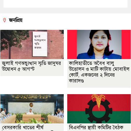
জনপ্রিয়
জুলাই গণঅভ্যুত্থান স্মৃতি জাদুঘর
কালিহাতীতে অবৈধ বালু
উদ্বোধন ৫ আগস্ট
উত্তোলন ও মাটি কাটায় মোবাইল
কোর্ট, একজনের ২ দিনের
কারাদণ্ড
বেসরকারি খাতের শীর্ষ
বিএনপির স্থায়ী কমিটির বৈঠক