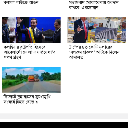
বলাকা লাউঞ্জে আগুন
সন্ত্রাসবাদ মোকাবেলায় অবদান
রাখবে: এরদোয়ান
কলম্বিয়ার রাষ্ট্রপতি হিসেবে
ট্রাম্পের ৪০ কোটি ডলারের
আবেলার্দো দে লা এসপ্রিয়েলা’র
‘বলরুম প্রকল্প’ আটকে দিলেন
শপথ গ্রহণ
আদালত
সিলেটে দুই বাসের মুখোমুখি
সংঘর্ষে নিহত বেড়ে ৯