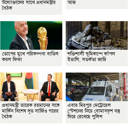
উদ্যোক্তাদের সাথে প্রধানমন্ত্রীর
আজ
বৈঠক
তোপের মুখে পরিকল্পনা বাতিল
শক্তিশালী ভূমিকম্পে কাঁপল
করল ফিফা
ইতালি, সতর্কতা জারি
প্রধানমন্ত্রী তারেক রহমানের সঙ্গে
এবার মিরপুর মেট্রোরেল
মার্কিন বিশেষ দূত সার্জিও গরের
স্টেশনের নিচে বোমাসদৃশ বস্তু
বৈঠক
ঘিরে রেখেছে পুলিশ