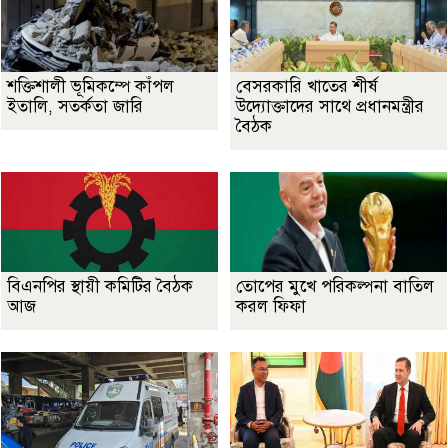
শক্তিশালী ভূমিকম্পে কাঁপল
বেসরকারি খাতের শীর্ষ
ইতালি, সতর্কতা জারি
উদ্যোক্তাদের সাথে প্রধানমন্ত্রীর
বৈঠক
বিএনপির স্থায়ী কমিটির বৈঠক
তোপের মুখে পরিকল্পনা বাতিল
আজ
করল ফিফা