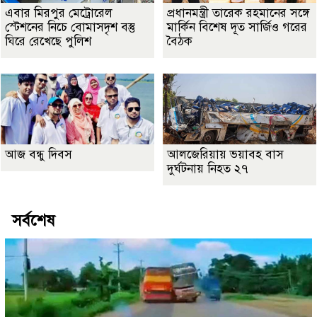
এবার মিরপুর মেট্রোরেল
প্রধানমন্ত্রী তারেক রহমানের সঙ্গে
স্টেশনের নিচে বোমাসদৃশ বস্তু
মার্কিন বিশেষ দূত সার্জিও গরের
ঘিরে রেখেছে পুলিশ
বৈঠক
আজ বন্ধু দিবস
আলজেরিয়ায় ভয়াবহ বাস
দুর্ঘটনায় নিহত ২৭
সর্বশেষ