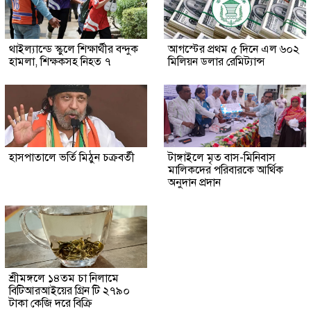
থাইল্যান্ডে স্কুলে শিক্ষার্থীর বন্দুক
আগস্টের প্রথম ৫ দিনে এল ৬০২
হামলা, শিক্ষকসহ নিহত ৭
মিলিয়ন ডলার রেমিট্যান্স
হাসপাতালে ভর্তি মিঠুন চক্রবর্তী
টাঙ্গাইলে মৃত বাস-মিনিবাস
মালিকদের পরিবারকে আর্থিক
অনুদান প্রদান
শ্রীমঙ্গলে ১৪তম চা নিলামে
বিটিআরআইয়ের গ্রিন টি ২৭৯০
টাকা কেজি দরে বিক্রি