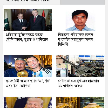
প্রতিরক্ষা চুক্তি করতে যাচ্ছে
বিমানের পরিচালক হলেন
সৌদি আরব, তুরস্ক ও পাকিস্তান
যুগ্মসচিব মাহবুবুল আলম
সিদ্দিকী
স্কালোনিই আমার প্ল্যান ‘এ’, ‘বি’
সৌদি আরবে হুথিদের হামলায়
এবং ‘সি’: তাপিয়া
১১ নাগরিক আহত