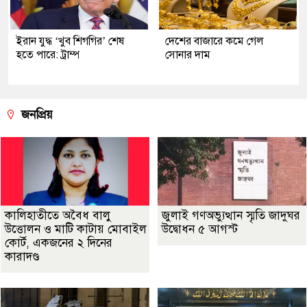
ইরান যুদ্ধ ‘খুব শিগগির’ শেষ
দেশের বাজারে কমে গেল
হতে পারে: ট্রাম্প
সোনার দাম
জনপ্রিয়
কালিহাতীতে অবৈধ বালু
জুলাই গণঅভ্যুত্থান স্মৃতি জাদুঘর
উত্তোলন ও মাটি কাটায় মোবাইল
উদ্বোধন ৫ আগস্ট
কোর্ট, একজনের ২ দিনের
কারাদণ্ড