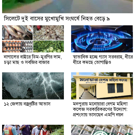
সিলেটে দুই বাসের মুখোমুখি সংঘর্ষে নিহত বেড়ে ৯
নাগালের বাইরে ডিম-মুরগির দাম,
স্বাভাবিক হচ্ছে গ্যাস সরবরাহ, ধীরে
চড়া মাছ ও সবজির বাজার
ধীরে কমছে ভোগান্তিও
১২ জেলায় বজ্রবৃষ্টির আভাস
মনপুরায় মনোয়ারা বেগম মহিলা
কলেজ সরকারিকরণের উদ্যোগ:
প্রশংসায় ভাসছেন এমপি নয়ন