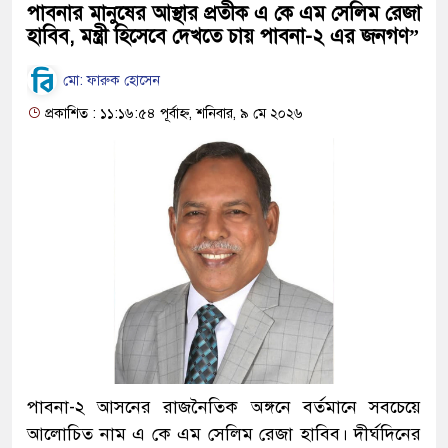
পাবনার মানুষের আস্থার প্রতীক এ কে এম সেলিম রেজা
হাবিব, মন্ত্রী হিসেবে দেখতে চায় পাবনা-২ এর জনগণ”
মো: ফারুক হোসেন
প্রকাশিত : ১১:১৬:৫৪ পূর্বাহ্ন, শনিবার, ৯ মে ২০২৬
পাবনা-২ আসনের রাজনৈতিক অঙ্গনে বর্তমানে সবচেয়ে
আলোচিত নাম এ কে এম সেলিম রেজা হাবিব। দীর্ঘদিনের