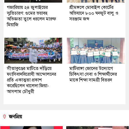
গজারিয়ায় ২৪ জুলাইয়ের
শ্রীমঙ্গলে মোবাইল কোর্টের
স্মৃতিচারণ: গুমের ভয়াবহ
অভিযানে ৮০০ ঘনফুট বালু ও
অভিজ্ঞতা তুলে ধরলেন মারুফ
সরঞ্জাম জব্দ
মিয়াজি
সীতাকুণ্ডের মাটিতে দাঁড়িয়ে
মাটিরাঙ্গা জোনের উদ্যোগে
ফ্যাসিবাদবিরোধী আন্দোলনের
চিকিৎসা সেবা ও শিক্ষার্থীদের
প্রতি একাত্মতা প্রকাশ
মাঝে শিক্ষা সামগ্রী বিতরন
করেছিলেন খালেদা জিয়া-
আসলাম চৌধুরী
জনপ্রিয়