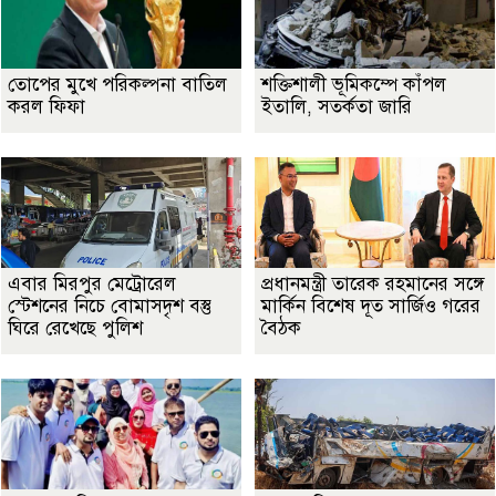
তোপের মুখে পরিকল্পনা বাতিল
শক্তিশালী ভূমিকম্পে কাঁপল
করল ফিফা
ইতালি, সতর্কতা জারি
এবার মিরপুর মেট্রোরেল
প্রধানমন্ত্রী তারেক রহমানের সঙ্গে
স্টেশনের নিচে বোমাসদৃশ বস্তু
মার্কিন বিশেষ দূত সার্জিও গরের
ঘিরে রেখেছে পুলিশ
বৈঠক