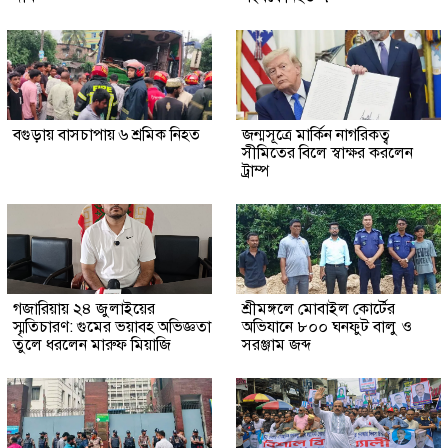
বগুড়ায় বাসচাপায় ৬ শ্রমিক নিহত
জন্মসূত্রে মার্কিন নাগরিকত্ব
সীমিতের বিলে স্বাক্ষর করলেন
ট্রাম্প
গজারিয়ায় ২৪ জুলাইয়ের
শ্রীমঙ্গলে মোবাইল কোর্টের
স্মৃতিচারণ: গুমের ভয়াবহ অভিজ্ঞতা
অভিযানে ৮০০ ঘনফুট বালু ও
তুলে ধরলেন মারুফ মিয়াজি
সরঞ্জাম জব্দ