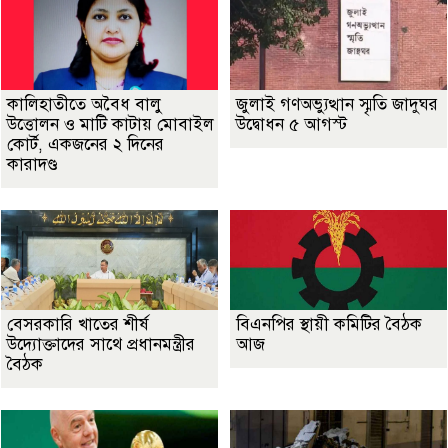
কালিহাতীতে অবৈধ বালু
জুলাই গণঅভ্যুত্থান স্মৃতি জাদুঘর
উত্তোলন ও মাটি কাটায় মোবাইল
উদ্বোধন ৫ আগস্ট
কোর্ট, একজনের ২ দিনের
কারাদণ্ড
বেসরকারি খাতের শীর্ষ
বিএনপির স্থায়ী কমিটির বৈঠক
উদ্যোক্তাদের সাথে প্রধানমন্ত্রীর
আজ
বৈঠক