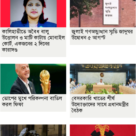
কালিহাতীতে অবৈধ বালু
জুলাই গণঅভ্যুত্থান স্মৃতি জাদুঘর
উত্তোলন ও মাটি কাটায় মোবাইল
উদ্বোধন ৫ আগস্ট
কোর্ট, একজনের ২ দিনের
কারাদণ্ড
তোপের মুখে পরিকল্পনা বাতিল
বেসরকারি খাতের শীর্ষ
করল ফিফা
উদ্যোক্তাদের সাথে প্রধানমন্ত্রীর
বৈঠক