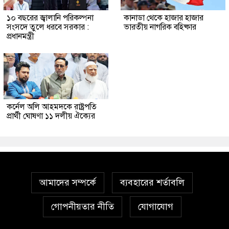
১০ বছরের জ্বালানি পরিকল্পনা
কানাডা থেকে হাজার হাজার
সংসদে তুলে ধরবে সরকার :
ভারতীয় নাগরিক বহিষ্কার
প্রধানমন্ত্রী
কর্নেল অলি আহমদকে রাষ্ট্রপতি
প্রার্থী ঘোষণা ১১ দলীয় ঐক্যের
আমাদের সম্পর্কে
ব্যবহারের শর্তাবলি
গোপনীয়তার নীতি
যোগাযোগ