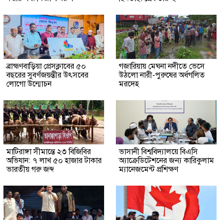
ব্রাহ্মণবাড়িয়া প্রেসক্লাবের ৫০
গজারিয়ায় মেঘনা নদীতে ভেসে
বছরের সুবর্ণজয়ন্তীর উৎসবের
উঠলো নারী-পুরুষের অর্ধগলিত
লোগো উন্মোচন
মরদেহ
মাটিরাঙ্গা সীমান্তে ২৩ বিজিবির
ভাসানী বিশ্ববিদ্যালয়ে বিএসি
অভিযান: ৭ লাখ ৫০ হাজার টাকার
অ্যাক্রেডিটেশনের জন্য কারিকুলাম
ভারতীয় গরু জব্দ
ম্যানেজমেন্ট প্রশিক্ষণ