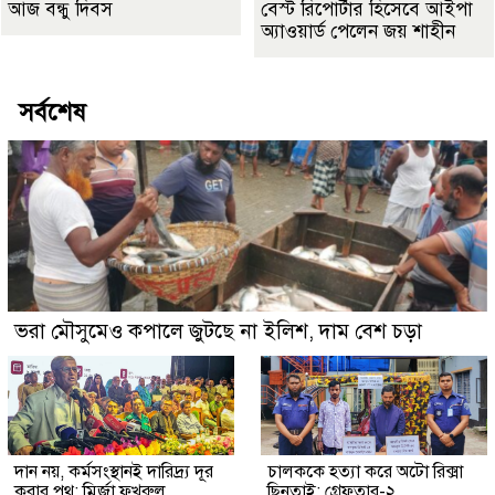
আজ বন্ধু দিবস
বেস্ট রিপোর্টার হিসেবে আইপা
অ্যাওয়ার্ড পেলেন জয় শাহীন
সর্বশেষ
ভরা মৌসুমেও কপালে জুটছে না ইলিশ, দাম বেশ চড়া
দান নয়, কর্মসংস্থানই দারিদ্র্য দূর
চালককে হত্যা করে অটো রিক্সা
করার পথ: মির্জা ফখরুল
ছিনতাই: গ্রেফতার-২