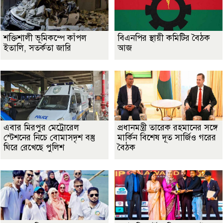
শক্তিশালী ভূমিকম্পে কাঁপল
বিএনপির স্থায়ী কমিটির বৈঠক
ইতালি, সতর্কতা জারি
আজ
এবার মিরপুর মেট্রোরেল
প্রধানমন্ত্রী তারেক রহমানের সঙ্গে
স্টেশনের নিচে বোমাসদৃশ বস্তু
মার্কিন বিশেষ দূত সার্জিও গরের
ঘিরে রেখেছে পুলিশ
বৈঠক