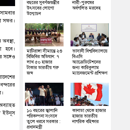
বছরের সুবর্ণজয়ন্তীর
নারী-পুরুষের
উৎসবের লোগো
অর্ধগলিত মরদেহ
ন সোমবার
উন্মোচন
য়া সফর।
 অবস্থা,
না হবে।
মাটিরাঙ্গা সীমান্তে ২৩
ভাসানী বিশ্ববিদ্যালয়ে
 সঙ্গেও
বিজিবির অভিযান: ৭
বিএসি
লাখ ৫০ হাজার
অ্যাক্রেডিটেশনের
টাকার ভারতীয় গরু
জন্য কারিকুলাম
জব্দ
ম্যানেজমেন্ট প্রশিক্ষণ
াদেশের
 বন্দরের
ল।
অব্যাহত
১০ বছরের জ্বালানি
কানাডা থেকে হাজার
মদ ইউনূস
পরিকল্পনা সংসদে
হাজার ভারতীয়
তুলে ধরবে সরকার :
নাগরিক বহিষ্কার
প্রধানমন্ত্রী