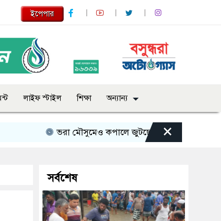
ইপেপার
ন্ট
লাইফ স্টাইল
শিক্ষা
অন্যান্য
×
ভরা মৌসুমেও কপালে জুটছে না ইলিশ, দাম বেশ চড়া
সর্বশেষ