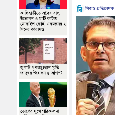
নিজস্ব প্রতিবেদক
কালিহাতীতে অবৈধ বালু
উত্তোলন ও মাটি কাটায়
মোবাইল কোর্ট, একজনের ২
দিনের কারাদণ্ড
জুলাই গণঅভ্যুত্থান স্মৃতি
জাদুঘর উদ্বোধন ৫ আগস্ট
তোপের মুখে পরিকল্পনা