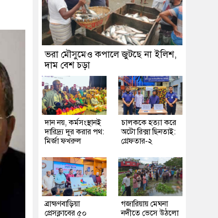
ভরা মৌসুমেও কপালে জুটছে না ইলিশ,
দাম বেশ চড়া
দান নয়, কর্মসংস্থানই
চালককে হত্যা করে
দারিদ্র্য দূর করার পথ:
অটো রিক্সা ছিনতাই:
মির্জা ফখরুল
গ্রেফতার-২
ব্রাহ্মণবাড়িয়া
গজারিয়ায় মেঘনা
প্রেসক্লাবের ৫০
নদীতে ভেসে উঠলো