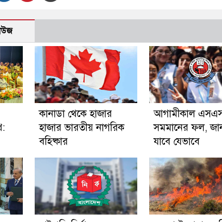
নিউজ
কানাডা থেকে হাজার
আগামীকাল এসএস
থ:
হাজার ভারতীয় নাগরিক
সমমানের ফল, জা
বহিষ্কার
যাবে যেভাবে