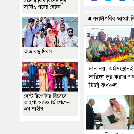
সঙ্গে মার্কিন বিশেষ দূত
সার্জিও গরের বৈঠক
এ ক্যাটাগরির আরো 
আজ বন্ধু দিবস
দান নয়, কর্মসংস্থানই
দারিদ্র্য দূর করার প
মির্জা ফখরুল
বেস্ট রিপোর্টার হিসেবে
আইপা অ্যাওয়ার্ড পেলেন
জয় শাহীন