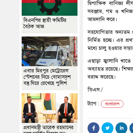
দ্বিপাক্ষিক বাণিজ্য 
সরঞ্জাম, গম ও খনিজ
আমদানি করে।
বিএনপির স্থায়ী কমিটির
বৈঠক আজ
সহযোগিতার অন্যতম প্রধ
নির্মিত হচ্ছে। এর প
মধ্যে চালু হওয়ার সম্ভ
এছাড়া জ্বালানি খাতে
অব্যাহত রয়েছে। শিক্ষাক
এবার মিরপুর মেট্রোরেল
বরাদ্দ করেছে।
স্টেশনের নিচে বোমাসদৃশ
বস্তু ঘিরে রেখেছে পুলিশ
ডিএস./
ট্যাগ :
বাংলাদেশ
প্রধানমন্ত্রী তারেক রহমানের