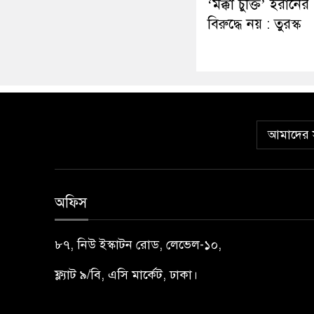
‘মক্কা চুক্তি’ ইরানের
বিরুদ্ধে নয় : তুরস্ক
আমাদের স
অফিস
৮৭, নিউ ইস্কাটন রোড, লেভেল-১০,
ফ্ল্যাট ৯/বি, এসি মার্কেট, ঢাকা।