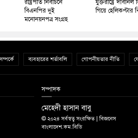
রাষ্ট্রপতি নির্বাচনে
যুক্তরাষ্ট্রে দাবানল ন
বিএনপির দুই
গিয়ে হেলিকপ্টার বিধ
মনোনয়নপত্র সংগ্রহ
ম্পর্কে
ব্যবহারের শর্তাবলি
গোপনীয়তার নীতি
য
সম্পাদক
মেহেদী হাসান বাবু
© ২০২৪ সর্বস্বত্ব সংরক্ষিত | বিজনেস
বাংলাদেশ.কম.বিডি