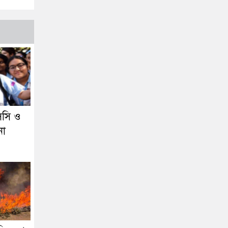
সি ও
না