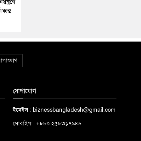
িয়ন্ত্রণে
্বস্ত
োগাযোগ
যোগাযোগ
ইমেইল : biznessbangladesh@gmail.com
মোবাইল : +৮৮০ ২৫৮৩১৭৯৪৬