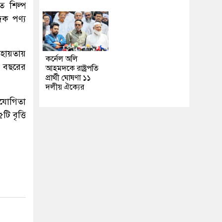
ত শিল্প
িক পণ্য
হায়তায়
কর্নেল অলি
ি বছরের
আহমদকে রাষ্ট্রপতি
প্রার্থী ঘোষণা ১১
দলীয় ঐক্যের
সহযোগিতা
ি বৃত্তি