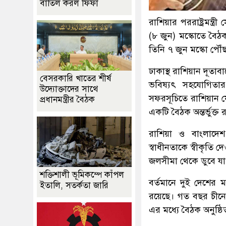
বাতিল করল ফিফা
রাশিয়ার পররাষ্ট্রমন্ত
(৮ জুন) মস্কোতে বৈঠক
তিনি ৭ জুন মস্কো পৌঁ
ঢাকাস্থ রাশিয়ান দূতাব
বেসরকারি খাতের শীর্ষ
ভবিষ্যৎ সহযোগিতার
উদ্যোক্তাদের সাথে
সফরসূচিতে রাশিয়ান ফ
প্রধানমন্ত্রীর বৈঠক
একটি বৈঠক অন্তর্ভুক্ত 
রাশিয়া ও বাংলাদে
স্বাধীনতাকে স্বীকৃতি দ
জলসীমা থেকে ডুবে য
শক্তিশালী ভূমিকম্পে কাঁপল
বর্তমানে দুই দেশের 
ইতালি, সতর্কতা জারি
রয়েছে। গত বছর চীনের
এর মধ্যে বৈঠক অনুষ্ঠি