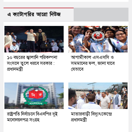
এ ক্যাটাগরির আরো নিউজ
১০ বছরের জ্বালানি পরিকল্পনা
আগামীকাল এসএসসি ও
সংসদে তুলে ধরবে সরকার :
সমমানের ফল, জানা যাবে
প্রধানমন্ত্রী
যেভাবে
রাষ্ট্রপতি নির্বাচনে বিএনপির দুই
মাতারবাড়ী বিদ্যুৎকেন্দ্রে
মনোনয়নপত্র সংগ্রহ
প্রধানমন্ত্রী