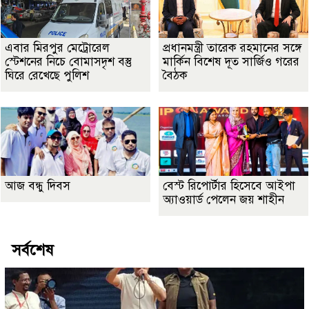
এবার মিরপুর মেট্রোরেল
প্রধানমন্ত্রী তারেক রহমানের সঙ্গে
স্টেশনের নিচে বোমাসদৃশ বস্তু
মার্কিন বিশেষ দূত সার্জিও গরের
ঘিরে রেখেছে পুলিশ
বৈঠক
আজ বন্ধু দিবস
বেস্ট রিপোর্টার হিসেবে আইপা
অ্যাওয়ার্ড পেলেন জয় শাহীন
সর্বশেষ