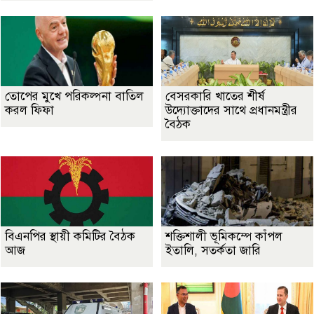
তোপের মুখে পরিকল্পনা বাতিল
বেসরকারি খাতের শীর্ষ
করল ফিফা
উদ্যোক্তাদের সাথে প্রধানমন্ত্রীর
বৈঠক
বিএনপির স্থায়ী কমিটির বৈঠক
শক্তিশালী ভূমিকম্পে কাঁপল
আজ
ইতালি, সতর্কতা জারি