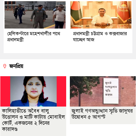
হেলিকপ্টারে মহেশখালীর পথে
প্রধানমন্ত্রী চট্টগ্রাম ও কক্সবাজার
প্রধানমন্ত্রী
যাচ্ছেন আজ
জনপ্রিয়
কালিহাতীতে অবৈধ বালু
জুলাই গণঅভ্যুত্থান স্মৃতি জাদুঘর
উত্তোলন ও মাটি কাটায় মোবাইল
উদ্বোধন ৫ আগস্ট
কোর্ট, একজনের ২ দিনের
কারাদণ্ড