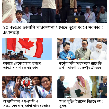
১০ বছরের জ্বালানি পরিকল্পনা সংসদে তুলে ধরবে সরকার :
প্রধানমন্ত্রী
কানাডা থেকে হাজার হাজার
কর্নেল অলি আহমদকে রাষ্ট্রপতি
ভারতীয় নাগরিক বহিষ্কার
প্রার্থী ঘোষণা ১১ দলীয় ঐক্যের
আগামীকাল এসএসসি ও
‘মক্কা চুক্তি’ ইরানের বিরুদ্ধে নয় :
সমমানের ফল, জানা যাবে যেভাবে
তুরস্ক