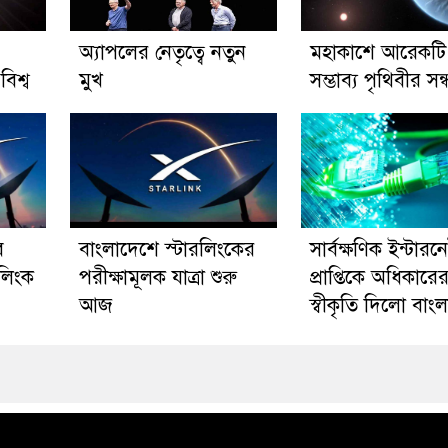
অ্যাপলের নেতৃত্বে নতুন
মহাকাশে আরেকটি
বিশ্ব
মুখ
সম্ভাব্য পৃথিবীর সন্
ে
বাংলাদেশে স্টারলিংকের
সার্বক্ষণিক ইন্টারন
রলিংক
পরীক্ষামূলক যাত্রা শুরু
প্রাপ্তিকে অধিকারে
আজ
স্বীকৃতি দিলো বাং