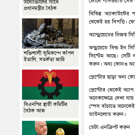
ফোনে পাসওয়ার্ড সেভ
উদ্যোক্তাদের সাথে
প্রধানমন্ত্রীর বৈঠক
বিভিন্ন অ্যাকাউন্ট
থেকেই হয় বিপত্তি। ফো
অ্যান্ড্রয়েডের নিজস্ব 
অন্ড্রয়েডে বিল্ড ইন স
শক্তিশালী ভূমিকম্পে কাঁপল
সিস্টেম আছে। সেটি ব্
ইতালি, সতর্কতা জারি
করুন। অন্য কোনও অ্য
প্লেস্টোর ছাড়া অন্
প্লেস্টোর থেকেই অ্য
অনেকক্ষেত্রে দেখা য
বিএনপির স্থায়ী কমিটির
স্পেস বাঁচাতে অনেকে
বৈঠক আজ
ডাউনলোড করুন।
ডেটা এনক্রিপ্ট করুন