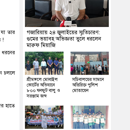
 যা তার
গজারিয়ায় ২৪ জুলাইয়ের স্মৃতিচারণ:
গুমের ভয়াবহ অভিজ্ঞতা তুলে ধরলেন
 !
মারুফ মিয়াজি
ই ধরনের
েনে চললে
শ্রীমঙ্গলে মোবাইল
সচিবালয়ের সামনে
কোর্টের অভিযানে
অতিরিক্ত পুলিশ
৮০০ ঘনফুট বালু ও
মোতায়েন
সরঞ্জাম জব্দ
দের হাতে