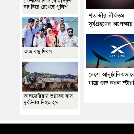
স্টেশনের নিচে বোমাসদৃশ
বস্তু ঘিরে রেখেছে পুলিশ
শতাব্দীর দীর্ঘতম
সূর্যগ্রহণের অপেক্ষায় 
আজ বন্ধু দিবস
দেশে আনুষ্ঠানিকভাব
যাত্রা শুরু করল স্টা
আলজেরিয়ায় ভয়াবহ বাস
দুর্ঘটনায় নিহত ২৭