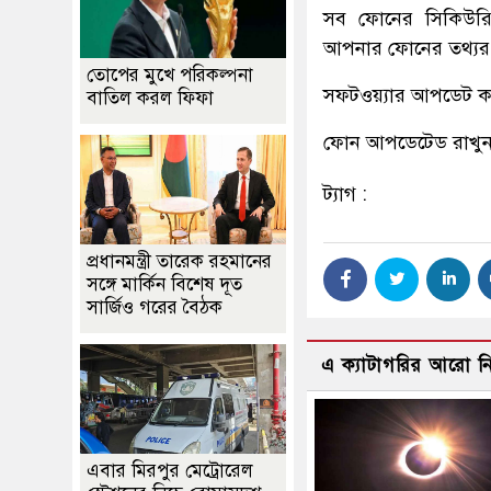
সব ফোনের সিকিউরি
আপনার ফোনের তথ্যর
তোপের মুখে পরিকল্পনা
সফটওয়্যার আপডেট ক
বাতিল করল ফিফা
ফোন আপডেটেড রাখুন
ট্যাগ :
প্রধানমন্ত্রী তারেক রহমানের
সঙ্গে মার্কিন বিশেষ দূত
সার্জিও গরের বৈঠক
এ ক্যাটাগরির আরো 
এবার মিরপুর মেট্রোরেল