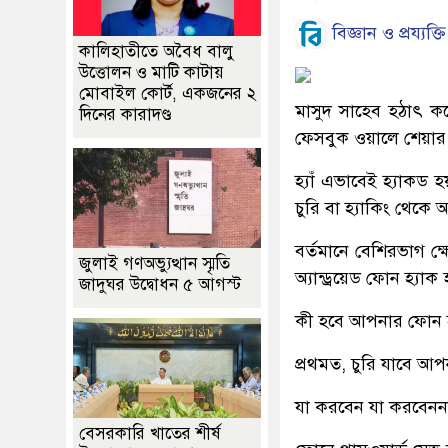
বিজ্ঞান ও প্রয্যক্তি
কালিহাতীতে অবৈধ বালু
উত্তোলন ও মাটি কাটায়
মোবাইল কোর্ট, একজনের ২
মাসুদ সাহেব হঠাৎ ক
দিনের কারাদণ্ড
ফেসবুক ওয়ালে শেয়ার 
হ্যাঁ এভাবেই হ্যাকড
চুরি বা হ্যাকিং থেকে
বর্তমানে বেশিরভাগ ক্ষ
জুলাই গণঅভ্যুত্থান স্মৃতি
অ্যান্ড্রয়েড ফোন হ্য
জাদুঘর উদ্বোধন ৫ আগস্ট
কী হবে আপনার ফোন হ
প্রথমত, চুরি যাবে আপন
যা করবেন যা করবেনন
বেসরকারি খাতের শীর্ষ