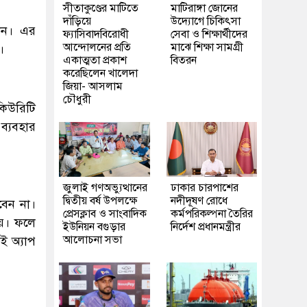
সীতাকুণ্ডের মাটিতে
মাটিরাঙ্গা জোনের
দাঁড়িয়ে
উদ্যোগে চিকিৎসা
খেন। এর
ফ্যাসিবাদবিরোধী
সেবা ও শিক্ষার্থীদের
আন্দোলনের প্রতি
মাঝে শিক্ষা সামগ্রী
।
একাত্মতা প্রকাশ
বিতরন
করেছিলেন খালেদা
জিয়া- আসলাম
চৌধুরী
িকিউরিটি
ব্যবহার
জুলাই গণঅভ্যুত্থানের
ঢাকার চারপাশের
দ্বিতীয় বর্ষ উপলক্ষে
নদীদূষণ রোধে
বেন না।
প্রেসক্লাব ও সাংবাদিক
কর্মপরিকল্পনা তৈরির
হয়। ফলে
ইউনিয়ন বগুড়ার
নির্দেশ প্রধানমন্ত্রীর
আলোচনা সভা
ই অ্যাপ