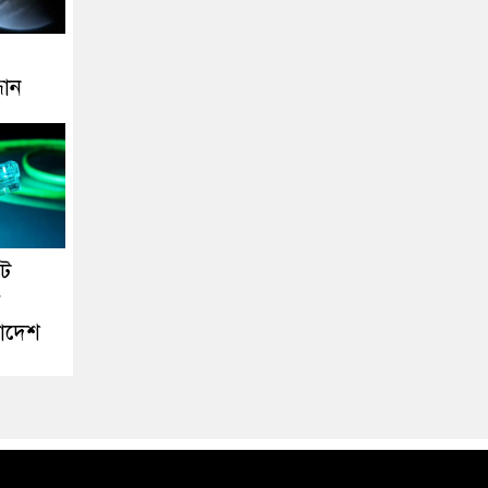
ধান
েট
র
লাদেশ