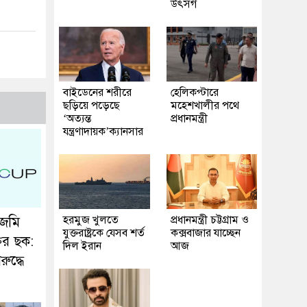
উৎসর্গ
বাইডেনের শরীরে
হেলিকপ্টারে
ছড়িয়ে পড়েছে
মহেশখালীর পথে
‘অত্যন্ত
প্রধানমন্ত্রী
যন্ত্রণাদায়ক’ক্যানসার
হরমুজ খুলতে
প্রধানমন্ত্রী চট্টগ্রাম ও
 জমি
যুক্তরাষ্ট্রকে যেসব শর্ত
কক্সবাজার যাচ্ছেন
ির ছক:
দিল ইরান
আজ
িরুদ্ধে