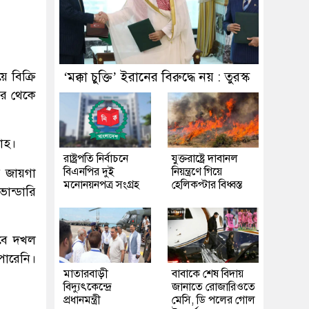
 বিক্রি
‘মক্কা চুক্তি’ ইরানের বিরুদ্ধে নয় : তুরস্ক
তর থেকে
লাহ।
রাষ্ট্রপতি নির্বাচনে
যুক্তরাষ্ট্রে দাবানল
বিএনপির দুই
নিয়ন্ত্রণে গিয়ে
ি জায়গা
মনোনয়নপত্র সংগ্রহ
হেলিকপ্টার বিধ্বস্ত
ান্ডারি
বে দখল
পারেনি।
মাতারবাড়ী
বাবাকে শেষ বিদায়
বিদ্যুৎকেন্দ্রে
জানাতে রোজারিওতে
প্রধানমন্ত্রী
মেসি, ডি পলের গোল