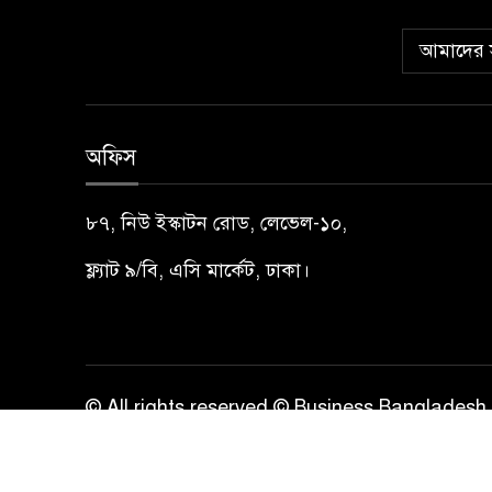
আমাদের স
অফিস
৮৭, নিউ ইস্কাটন রোড, লেভেল-১০,
ফ্ল্যাট ৯/বি, এসি মার্কেট, ঢাকা।
© All rights reserved © Business Bangladesh