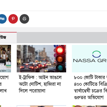
নিউজ
নিয়োগ
ই-ট্রাফিক : আইন ভাঙলে
৮০০ কোটি টাকার
র
অটো নোটিশ, হাজিরা না
৪০০ কোটিতে বিক্র
 লাখ
দিলে পরোয়ানা
স্বার্থান্বেষী চক্রের ব
গুরুতর অভিযোগ