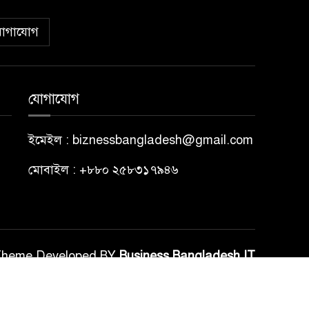
োগাযোগ
যোগাযোগ
ইমেইল : biznessbangladesh@gmail.com
মোবাইল : +৮৮০ ২৫৮৩১৭৯৪৬
Theme Developed BY
Business Bangladesh IT