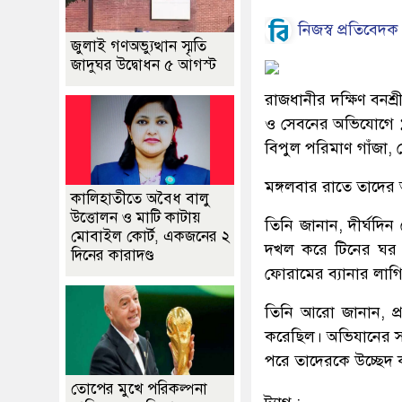
নিজস্ব প্রতিবেদক
জুলাই গণঅভ্যুত্থান স্মৃতি
জাদুঘর উদ্বোধন ৫ আগস্ট
রাজধানীর দক্ষিণ বনশ্
ও সেবনের অভিযোগে 
বিপুল পরিমাণ গাঁজা,
মঙ্গলবার রাতে তাদের 
কালিহাতীতে অবৈধ বালু
উত্তোলন ও মাটি কাটায়
তিনি জানান, দীর্ঘদিন
মোবাইল কোর্ট, একজনের ২
দখল করে টিনের ঘর ব
দিনের কারাদণ্ড
ফোরামের ব্যানার লা
তিনি আরো জানান, প
করেছিল। অভিযানের স
পরে তাদেরকে উচ্ছেদ 
তোপের মুখে পরিকল্পনা