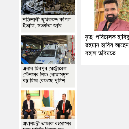
শক্তিশালী ভূমিকম্পে কাঁপল
ইতালি, সতর্কতা জারি
নৃত্য পরিচালক হাবিব
রহমান হাবিব আছেন
বহাল তবিয়তে !
এবার মিরপুর মেট্রোরেল
স্টেশনের নিচে বোমাসদৃশ
বস্তু ঘিরে রেখেছে পুলিশ
প্রধানমন্ত্রী তারেক রহমানের