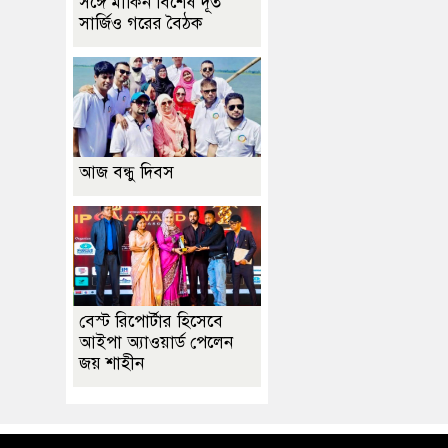
সঙ্গে মার্কিন বিশেষ দূত
সার্জিও গরের বৈঠক
আজ বন্ধু দিবস
বেস্ট রিপোর্টার হিসেবে
আইপা অ্যাওয়ার্ড পেলেন
জয় শাহীন