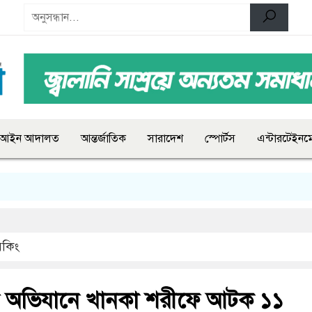
আইন আদালত
আন্তর্জাতিক
সারাদেশ
স্পোর্টস
এন্টারটেইনমে
রেকিং
 অভিযানে খানকা শরীফে আটক ১১