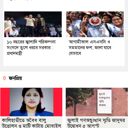
১০ বছরের জ্বালানি পরিকল্পনা
আগামীকাল এসএসসি ও
সংসদে তুলে ধরবে সরকার :
সমমানের ফল, জানা যাবে
প্রধানমন্ত্রী
যেভাবে
জনপ্রিয়
কালিহাতীতে অবৈধ বালু
জুলাই গণঅভ্যুত্থান স্মৃতি জাদুঘর
উত্তোলন ও মাটি কাটায় মোবাইল
উদ্বোধন ৫ আগস্ট