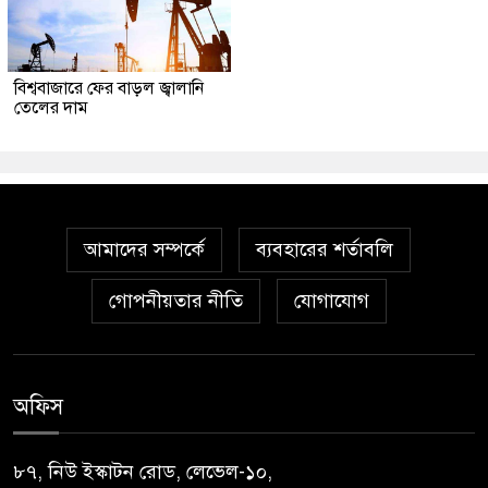
বিশ্ববাজারে ফের বাড়ল জ্বালানি
তেলের দাম
আমাদের সম্পর্কে
ব্যবহারের শর্তাবলি
গোপনীয়তার নীতি
যোগাযোগ
অফিস
৮৭, নিউ ইস্কাটন রোড, লেভেল-১০,