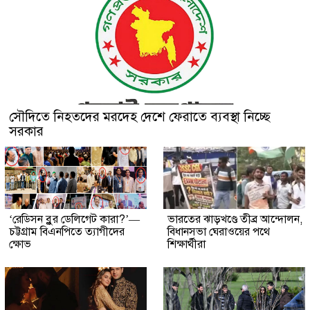
সৌদিতে নিহতদের মরদেহ দেশে ফেরাতে ব্যবস্থা নিচ্ছে
সরকার
‘রেডিসন ব্লুর ডেলিগেট কারা?’—
ভারতের ঝাড়খণ্ডে তীব্র আন্দোলন,
চট্টগ্রাম বিএনপিতে ত্যাগীদের
বিধানসভা ঘেরাওয়ের পথে
ক্ষোভ
শিক্ষার্থীরা