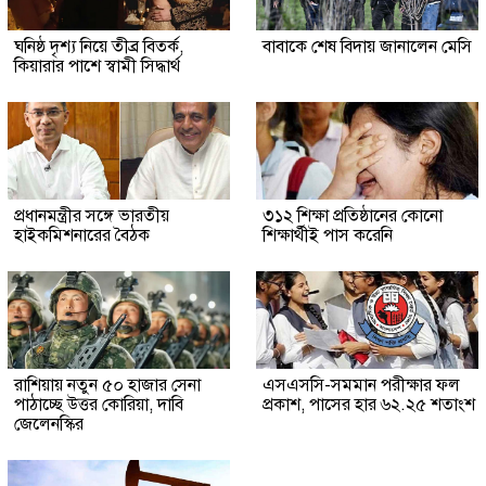
ঘনিষ্ঠ দৃশ্য নিয়ে তীব্র বিতর্ক,
বাবাকে শেষ বিদায় জানালেন মেসি
কিয়ারার পাশে স্বামী সিদ্ধার্থ
প্রধানমন্ত্রীর সঙ্গে ভারতীয়
৩১২ শিক্ষা প্রতিষ্ঠানের কোনো
হাইকমিশনারের বৈঠক
শিক্ষার্থীই পাস করেনি
রাশিয়ায় নতুন ৫০ হাজার সেনা
এসএসসি-সমমান পরীক্ষার ফল
পাঠাচ্ছে উত্তর কোরিয়া, দাবি
প্রকাশ, পাসের হার ৬২.২৫ শতাংশ
জেলেনস্কির