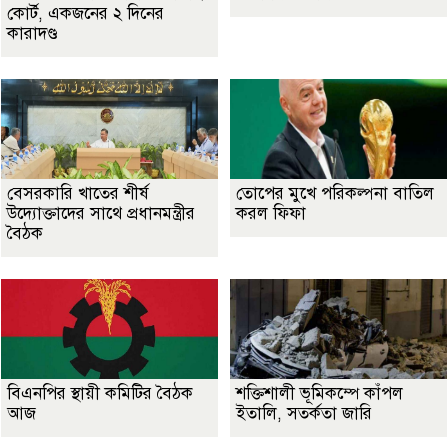
কোর্ট, একজনের ২ দিনের
কারাদণ্ড
বেসরকারি খাতের শীর্ষ
তোপের মুখে পরিকল্পনা বাতিল
উদ্যোক্তাদের সাথে প্রধানমন্ত্রীর
করল ফিফা
বৈঠক
বিএনপির স্থায়ী কমিটির বৈঠক
শক্তিশালী ভূমিকম্পে কাঁপল
আজ
ইতালি, সতর্কতা জারি