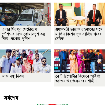
এবার মিরপুর মেট্রোরেল
প্রধানমন্ত্রী তারেক রহমানের সঙ্গে
স্টেশনের নিচে বোমাসদৃশ বস্তু
মার্কিন বিশেষ দূত সার্জিও গরের
ঘিরে রেখেছে পুলিশ
বৈঠক
আজ বন্ধু দিবস
বেস্ট রিপোর্টার হিসেবে আইপা
অ্যাওয়ার্ড পেলেন জয় শাহীন
সর্বশেষ