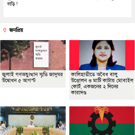
বাড়ি !
জনপ্রিয়
জুলাই গণঅভ্যুত্থান স্মৃতি জাদুঘর
কালিহাতীতে অবৈধ বালু
উদ্বোধন ৫ আগস্ট
উত্তোলন ও মাটি কাটায় মোবাইল
কোর্ট, একজনের ২ দিনের
কারাদণ্ড