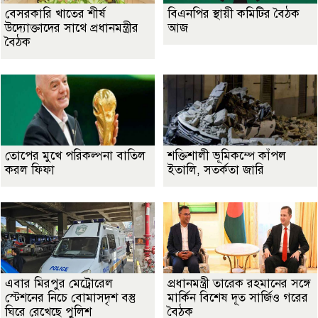
বেসরকারি খাতের শীর্ষ
বিএনপির স্থায়ী কমিটির বৈঠক
উদ্যোক্তাদের সাথে প্রধানমন্ত্রীর
আজ
বৈঠক
তোপের মুখে পরিকল্পনা বাতিল
শক্তিশালী ভূমিকম্পে কাঁপল
করল ফিফা
ইতালি, সতর্কতা জারি
এবার মিরপুর মেট্রোরেল
প্রধানমন্ত্রী তারেক রহমানের সঙ্গে
স্টেশনের নিচে বোমাসদৃশ বস্তু
মার্কিন বিশেষ দূত সার্জিও গরের
ঘিরে রেখেছে পুলিশ
বৈঠক