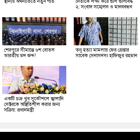
স্থানীয় অর্থনীতিতে নতুন গতি
নেতাকে লক্ষ্য করে গুলি গুলিবিদ্ধ
২: সংবাদ সম্মেলন ও মানববন্ধন
শেরপুরে সীমান্তে ৬শ বোতল
তনু হত্যা মামলায় ফের গ্রেপ্তার
ভারতীয় মদ জব্দ!
সাবেক সেনাসদস্য হাফিজুর রহমান
একটি চক্র খুব সুকৌশলে জ্বালানি
সেক্টরকে অস্থিতিশীল করার জন্য
সক্রিয়: প্রধানমন্ত্রী