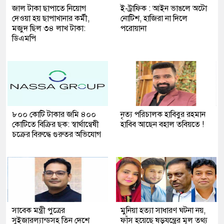
জাল টাকা ছাপাতে নিয়োগ
ই-ট্রাফিক : আইন ভাঙলে অটো
দেওয়া হয় ছাপাখানার কর্মী,
নোটিশ, হাজিরা না দিলে
মজুদ ছিল ৩৪ লাখ টাকা:
পরোয়ানা
ডিএমপি
৮০০ কোটি টাকার জমি ৪০০
নৃত্য পরিচালক হাবিবুর রহমান
কোটিতে বিক্রির ছক: স্বার্থান্বেষী
হাবিব আছেন বহাল তবিয়তে !
চক্রের বিরুদ্ধে গুরুতর অভিযোগ
সাবেক মন্ত্রী পুত্রের
মুনিয়া হত্যা সাধারণ ঘটনা নয়,
সুইজারল্যান্ডসহ তিন দেশে
ফাঁস হয়েছে ষড়যন্ত্রের মূল তথ্য