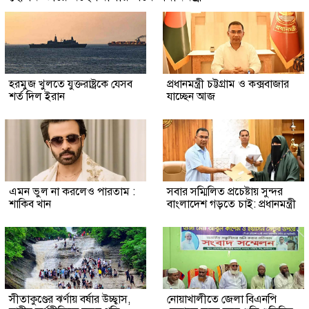
হরমুজ খুলতে যুক্তরাষ্ট্রকে যেসব
প্রধানমন্ত্রী চট্টগ্রাম ও কক্সবাজার
শর্ত দিল ইরান
যাচ্ছেন আজ
এমন ভুল না করলেও পারতাম :
সবার সম্মিলিত প্রচেষ্টায় সুন্দর
শাকিব খান
বাংলাদেশ গড়তে চাই: প্রধানমন্ত্রী
সীতাকুণ্ডের ঝর্ণায় বর্ষার উচ্ছ্বাস,
নোয়াখালীতে জেলা বিএনপি