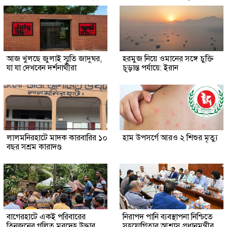
আজ খুলছে জুলাই স্মৃতি জাদুঘর,
হরমুজ নিয়ে ওমানের সঙ্গে চুক্তি
যা যা দেখবেন দর্শনার্থীরা
চূড়ান্ত পর্যায়ে: ইরান
লালমনিরহাটে মাদক কারবারির ১০
হাম উপসর্গে আরও ২ শিশুর মৃত্যু
বছর সশ্রম কারাদণ্ড
‎বাগেরহাটে একই পরিবারের
নিরাপদ পানি ব্যবস্থাপনা নিশ্চিতে
তিনজনের গলিত মরদেহ উদ্ধার
সহযোগিতার আশ্বাস প্রধানমন্ত্রীর