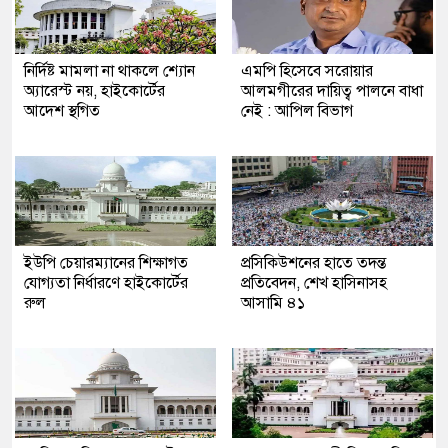
নির্দিষ্ট মামলা না থাকলে শ্যোন
এমপি​ হিসেবে সরোয়ার
অ্যারেস্ট নয়, হাইকোর্টের
আলমগীরের দায়িত্ব পালনে বাধা
আদেশ স্থগিত
নেই : আপিল বিভাগ
ইউপি চেয়ারম্যানের শিক্ষাগত
প্রসিকিউশনের হাতে তদন্ত
যোগ্যতা নির্ধারণে হাইকোর্টের
প্রতিবেদন, শেখ হাসিনাসহ
রুল
আসামি ৪১