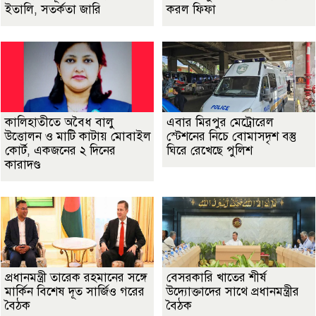
ইতালি, সতর্কতা জারি
করল ফিফা
কালিহাতীতে অবৈধ বালু
এবার মিরপুর মেট্রোরেল
উত্তোলন ও মাটি কাটায় মোবাইল
স্টেশনের নিচে বোমাসদৃশ বস্তু
কোর্ট, একজনের ২ দিনের
ঘিরে রেখেছে পুলিশ
কারাদণ্ড
প্রধানমন্ত্রী তারেক রহমানের সঙ্গে
বেসরকারি খাতের শীর্ষ
মার্কিন বিশেষ দূত সার্জিও গরের
উদ্যোক্তাদের সাথে প্রধানমন্ত্রীর
বৈঠক
বৈঠক