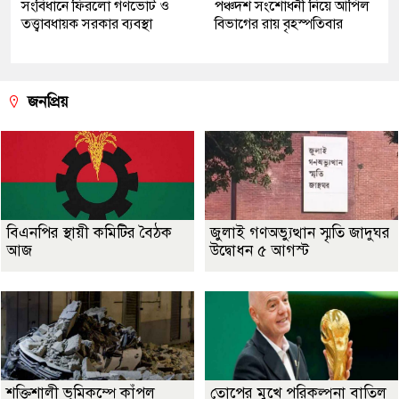
সংবিধানে ফিরলো গণভোট ও
পঞ্চদশ সংশোধনী নিয়ে আপিল
তত্ত্বাবধায়ক সরকার ব্যবস্থা
বিভাগের রায় বৃহস্পতিবার
জনপ্রিয়
বিএনপির স্থায়ী কমিটির বৈঠক
জুলাই গণঅভ্যুত্থান স্মৃতি জাদুঘর
আজ
উদ্বোধন ৫ আগস্ট
শক্তিশালী ভূমিকম্পে কাঁপল
তোপের মুখে পরিকল্পনা বাতিল