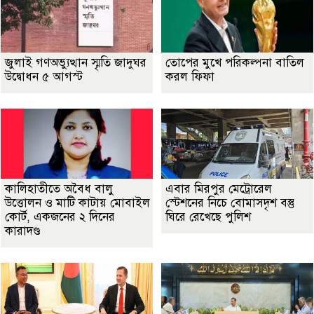
জুলাই গণঅভ্যুত্থান স্মৃতি জাদুঘর
তোপের মুখে পরিকল্পনা বাতিল
উদ্বোধন ৫ আগস্ট
করল ফিফা
কালিহাতীতে অবৈধ বালু
এবার মিরপুর মেট্রোরেল
উত্তোলন ও মাটি কাটায় মোবাইল
স্টেশনের নিচে বোমাসদৃশ বস্তু
কোর্ট, একজনের ২ দিনের
ঘিরে রেখেছে পুলিশ
কারাদণ্ড