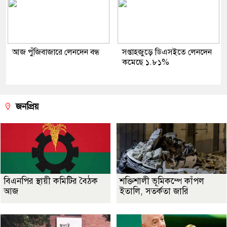
আজ পুঁজিবাজারে লেনদেন বন্ধ
সপ্তাহজুড়ে ডিএসইতে লেনদেন
কমেছে ১.৮১%
জনপ্রিয়
বিএনপির স্থায়ী কমিটির বৈঠক
শক্তিশালী ভূমিকম্পে কাঁপল
আজ
ইতালি, সতর্কতা জারি