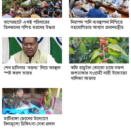
‎বাগেরহাটে একই পরিবারের
নিরাপদ পানি ব্যবস্থাপনা নিশ্চিতে
তিনজনের গলিত মরদেহ উদ্ধার
সহযোগিতার আশ্বাস প্রধানমন্ত্রীর
শেখ হাসিনার ‘বক্তব্য’ নিয়ে অবস্থান
কফি রাম্বুটান কোকো চাষে সফল
স্পষ্ট করল ভারত
জলঢাকার সংগ্রামী নারী উদ্যোক্তা
খাদিজা আক্তার
মাটিরাঙ্গা জোনের উদ্যোগে
বিনামূল্যে চিকিৎসা সেবা প্রদান