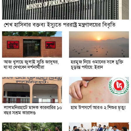
শেখ হাসিনার বক্তব্য ইস্যুতে পররাষ্ট্র মন্ত্রণালয়ের বিবৃতি
আজ খুলছে জুলাই স্মৃতি জাদুঘর,
হরমুজ নিয়ে ওমানের সঙ্গে চুক্তি
যা যা দেখবেন দর্শনার্থীরা
চূড়ান্ত পর্যায়ে: ইরান
লালমনিরহাটে মাদক কারবারির ১০
হাম উপসর্গে আরও ২ শিশুর মৃত্যু
বছর সশ্রম কারাদণ্ড