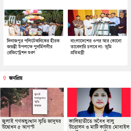
দিনাজপুর পলিটেকনিকের হীরক
বাংলাদেশের ওপর আর কোনো
জয়ন্তী উপলক্ষে পুনর্মিলনীর
তাবেদারি চলবে না- ভূমি
রেজিস্ট্রেশন শুরু!
প্রতিমন্ত্রী
জনপ্রিয়
জুলাই গণঅভ্যুত্থান স্মৃতি জাদুঘর
কালিহাতীতে অবৈধ বালু
উদ্বোধন ৫ আগস্ট
উত্তোলন ও মাটি কাটায় মোবাইল