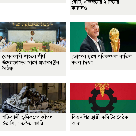
কোর্ট, একজনের ২ দিনের
কারাদণ্ড
বেসরকারি খাতের শীর্ষ
তোপের মুখে পরিকল্পনা বাতিল
উদ্যোক্তাদের সাথে প্রধানমন্ত্রীর
করল ফিফা
বৈঠক
শক্তিশালী ভূমিকম্পে কাঁপল
বিএনপির স্থায়ী কমিটির বৈঠক
ইতালি, সতর্কতা জারি
আজ