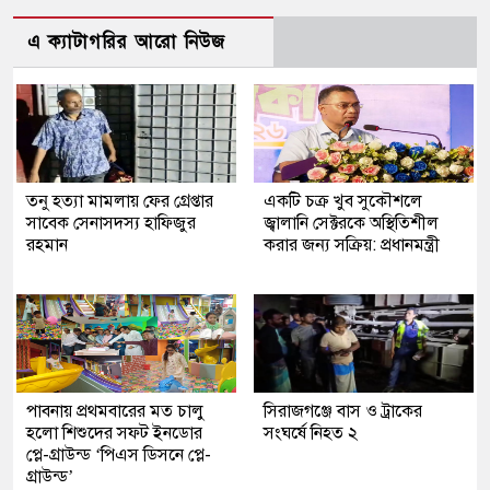
এ ক্যাটাগরির আরো নিউজ
তনু হত্যা মামলায় ফের গ্রেপ্তার
একটি চক্র খুব সুকৌশলে
সাবেক সেনাসদস্য হাফিজুর
জ্বালানি সেক্টরকে অস্থিতিশীল
রহমান
করার জন্য সক্রিয়: প্রধানমন্ত্রী
পাবনায় প্রথমবারের মত চালু
সিরাজগঞ্জে বাস ও ট্রাকের
হলো শিশুদের সফট ইনডোর
সংঘর্ষে নিহত ২
প্লে-গ্রাউন্ড ‘পিএস ডিসনে প্লে-
গ্রাউন্ড’