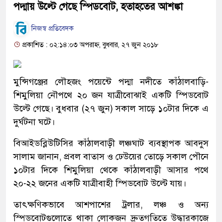
পদ্মায় উল্টে গেছে স্পিডবোট, হতাহতের আশঙ্কা
নিজস্ব প্রতিবেদক
প্রকাশিত : ০২:১৪:০৩ অপরাহ্ন, বুধবার, ২৭ জুন ২০১৮
মুন্সিগঞ্জের লৌহজং পয়েন্টে পদ্মা নদীতে কাঁঠালবাড়ি-
শিমুলিয়া নৌপথে ২০ জন যাত্রীবোঝাই একটি স্পিডবোট
উল্টে গেছে। বুধবার (২৭ জুন) সকাল সাড়ে ১০টার দিকে এ
দুর্ঘটনা ঘটে।
বিআইডব্লিউটিসির কাঁঠালবাড়ী লঞ্চঘাট ব্যবস্থাপক আবদুস
সালাম জানান, প্রবল বাতাস ও ঢেউয়ের তোড়ে সকাল পৌনে
১০টার দিকে শিমুলিয়া থেকে কাঁঠালবাড়ী আসার পথে
২০-২২ জনের একটি যাত্রীবাহী স্পিডবোট উল্টে যায়।
তাৎক্ষণিকভাবে আশপাশের ট্রলার, লঞ্চ ও অন্য
স্পিডবোটগুলোতে থাকা লোকজন দ্রুতগতিতে উদ্ধারকাজে