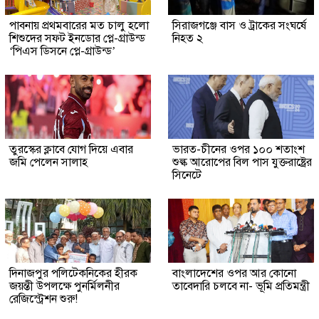
পাবনায় প্রথমবারের মত চালু হলো
সিরাজগঞ্জে বাস ও ট্রাকের সংঘর্ষে
শিশুদের সফট ইনডোর প্লে-গ্রাউন্ড
নিহত ২
‘পিএস ডিসনে প্লে-গ্রাউন্ড’
তুরস্কের ক্লাবে যোগ দিয়ে এবার
ভারত-চীনের ওপর ১০০ শতাংশ
জমি পেলেন সালাহ
শুল্ক আরোপের বিল পাস যুক্তরাষ্ট্রের
সিনেটে
দিনাজপুর পলিটেকনিকের হীরক
বাংলাদেশের ওপর আর কোনো
জয়ন্তী উপলক্ষে পুনর্মিলনীর
তাবেদারি চলবে না- ভূমি প্রতিমন্ত্রী
রেজিস্ট্রেশন শুরু!