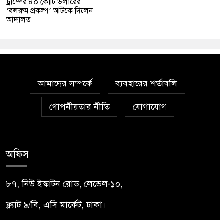
ট্রাম্পের ৪০ কোটি ডলারের
‘বলরুম প্রকল্প’ আটকে দিলেন
আদালত
আমাদের সম্পর্কে
ব্যবহারের শর্তাবলি
গোপনীয়তার নীতি
যোগাযোগ
অফিস
৮৭, নিউ ইস্কাটন রোড, লেভেল-১০,
ফ্ল্যাট ৯/বি, এসি মার্কেট, ঢাকা।