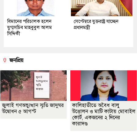
বিমানের পরিচালক হলেন
সেপ্টেম্বরে যুক্তরাষ্ট্র যাচ্ছেন
যুগ্মসচিব মাহবুবুল আলম
প্রধানমন্ত্রী
সিদ্দিকী
জনপ্রিয়
জুলাই গণঅভ্যুত্থান স্মৃতি জাদুঘর
কালিহাতীতে অবৈধ বালু
উদ্বোধন ৫ আগস্ট
উত্তোলন ও মাটি কাটায় মোবাইল
কোর্ট, একজনের ২ দিনের
কারাদণ্ড