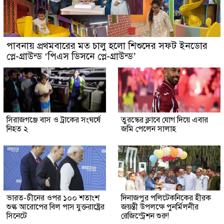
পাবনায় প্রথমবারের মত চালু হলো শিশুদের সফট ইনডোর
প্লে-গ্রাউন্ড ‘পিএস ডিসনে প্লে-গ্রাউন্ড’
সিরাজগঞ্জে বাস ও ট্রাকের সংঘর্ষে
তুরস্কের ক্লাবে যোগ দিয়ে এবার
নিহত ২
জমি পেলেন সালাহ
ভারত-চীনের ওপর ১০০ শতাংশ
দিনাজপুর পলিটেকনিকের হীরক
শুল্ক আরোপের বিল পাস যুক্তরাষ্ট্রের
জয়ন্তী উপলক্ষে পুনর্মিলনীর
সিনেটে
রেজিস্ট্রেশন শুরু!