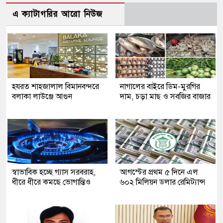
এ ক্যাটাগরির আরো নিউজ
হযরত শাহজালাল বিমানবন্দরে
নাগালের বাইরে ডিম-মুরগির
বলাকা লাউঞ্জে আগুন
দাম, চড়া মাছ ও সবজির বাজার
স্বাভাবিক হচ্ছে গ্যাস সরবরাহ,
আগস্টের প্রথম ৫ দিনে এল
ধীরে ধীরে কমছে ভোগান্তিও
৬০২ মিলিয়ন ডলার রেমিট্যান্স