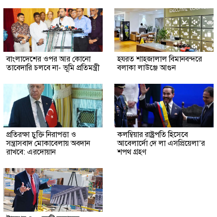
বাংলাদেশের ওপর আর কোনো
হযরত শাহজালাল বিমানবন্দরে
তাবেদারি চলবে না- ভূমি প্রতিমন্ত্রী
বলাকা লাউঞ্জে আগুন
প্রতিরক্ষা চুক্তি নিরাপত্তা ও
কলম্বিয়ার রাষ্ট্রপতি হিসেবে
সন্ত্রাসবাদ মোকাবেলায় অবদান
আবেলার্দো দে লা এসপ্রিয়েলা’র
রাখবে: এরদোয়ান
শপথ গ্রহণ