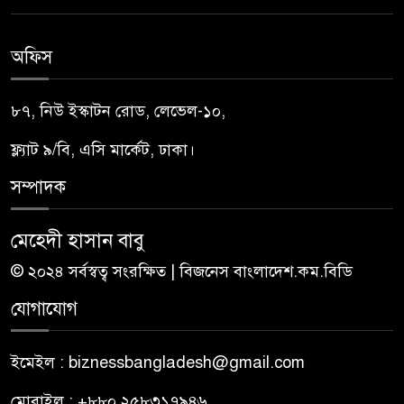
অফিস
৮৭, নিউ ইস্কাটন রোড, লেভেল-১০,
ফ্ল্যাট ৯/বি, এসি মার্কেট, ঢাকা।
সম্পাদক
মেহেদী হাসান বাবু
© ২০২৪ সর্বস্বত্ব সংরক্ষিত | বিজনেস বাংলাদেশ.কম.বিডি
যোগাযোগ
ইমেইল : biznessbangladesh@gmail.com
মোবাইল : +৮৮০ ২৫৮৩১৭৯৪৬