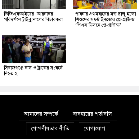
ডিজিএফআইয়ের ‘আয়নাঘর’
পাবনায় প্রথমবারের মত চালু হলো
পরিদর্শনে ট্রাইব্যুনালের বিচারকরা
শিশুদের সফট ইনডোর প্লে-গ্রাউন্ড
‘পিএস ডিসনে প্লে-গ্রাউন্ড’
সিরাজগঞ্জে বাস ও ট্রাকের সংঘর্ষে
নিহত ২
আমাদের সম্পর্কে
ব্যবহারের শর্তাবলি
গোপনীয়তার নীতি
যোগাযোগ