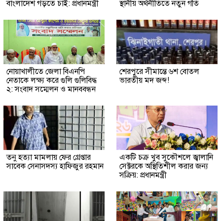
বাংলাদেশ গড়তে চাই: প্রধানমন্ত্রী
স্থানীয় অর্থনীতিতে নতুন গতি
নোয়াখালীতে জেলা বিএনপি
শেরপুরে সীমান্তে ৬শ বোতল
নেতাকে লক্ষ্য করে গুলি গুলিবিদ্ধ
ভারতীয় মদ জব্দ!
২: সংবাদ সম্মেলন ও মানববন্ধন
তনু হত্যা মামলায় ফের গ্রেপ্তার
একটি চক্র খুব সুকৌশলে জ্বালানি
সাবেক সেনাসদস্য হাফিজুর রহমান
সেক্টরকে অস্থিতিশীল করার জন্য
সক্রিয়: প্রধানমন্ত্রী