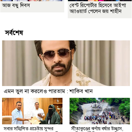
আজ বন্ধু দিবস
বেস্ট রিপোর্টার হিসেবে আইপা
অ্যাওয়ার্ড পেলেন জয় শাহীন
সর্বশেষ
এমন ভুল না করলেও পারতাম : শাকিব খান
সবার সম্মিলিত প্রচেষ্টায় সুন্দর
সীতাকুণ্ডের ঝর্ণায় বর্ষার উচ্ছ্বাস,