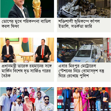
তোপের মুখে পরিকল্পনা বাতিল
শক্তিশালী ভূমিকম্পে কাঁপল
করল ফিফা
ইতালি, সতর্কতা জারি
প্রধানমন্ত্রী তারেক রহমানের সঙ্গে
এবার মিরপুর মেট্রোরেল
মার্কিন বিশেষ দূত সার্জিও গরের
স্টেশনের নিচে বোমাসদৃশ বস্তু
বৈঠক
ঘিরে রেখেছে পুলিশ