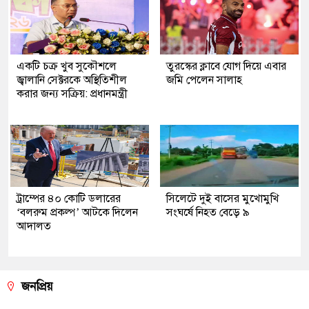
একটি চক্র খুব সুকৌশলে
তুরস্কের ক্লাবে যোগ দিয়ে এবার
জ্বালানি সেক্টরকে অস্থিতিশীল
জমি পেলেন সালাহ
করার জন্য সক্রিয়: প্রধানমন্ত্রী
ট্রাম্পের ৪০ কোটি ডলারের
সিলেটে দুই বাসের মুখোমুখি
‘বলরুম প্রকল্প’ আটকে দিলেন
সংঘর্ষে নিহত বেড়ে ৯
আদালত
জনপ্রিয়