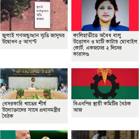
জুলাই গণঅভ্যুত্থান স্মৃতি জাদুঘর
কালিহাতীতে অবৈধ বালু
উদ্বোধন ৫ আগস্ট
উত্তোলন ও মাটি কাটায় মোবাইল
কোর্ট, একজনের ২ দিনের
কারাদণ্ড
বেসরকারি খাতের শীর্ষ
বিএনপির স্থায়ী কমিটির বৈঠক
উদ্যোক্তাদের সাথে প্রধানমন্ত্রীর
আজ
বৈঠক