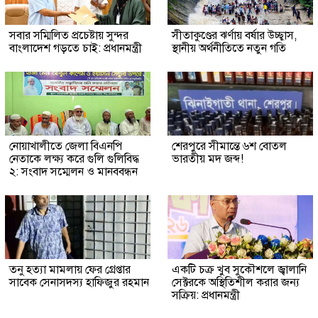
সবার সম্মিলিত প্রচেষ্টায় সুন্দর
সীতাকুণ্ডের ঝর্ণায় বর্ষার উচ্ছ্বাস,
বাংলাদেশ গড়তে চাই: প্রধানমন্ত্রী
স্থানীয় অর্থনীতিতে নতুন গতি
নোয়াখালীতে জেলা বিএনপি
শেরপুরে সীমান্তে ৬শ বোতল
নেতাকে লক্ষ্য করে গুলি গুলিবিদ্ধ
ভারতীয় মদ জব্দ!
২: সংবাদ সম্মেলন ও মানববন্ধন
তনু হত্যা মামলায় ফের গ্রেপ্তার
একটি চক্র খুব সুকৌশলে জ্বালানি
সাবেক সেনাসদস্য হাফিজুর রহমান
সেক্টরকে অস্থিতিশীল করার জন্য
সক্রিয়: প্রধানমন্ত্রী