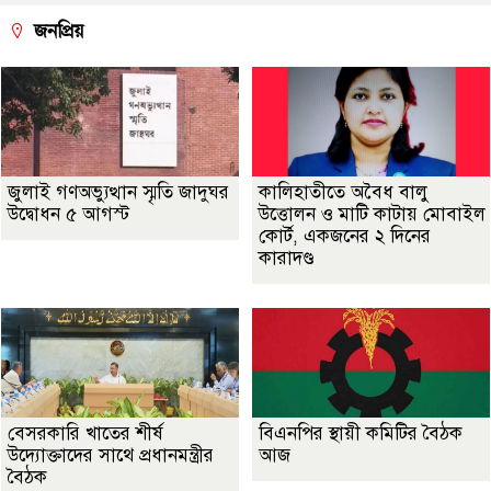
জনপ্রিয়
জুলাই গণঅভ্যুত্থান স্মৃতি জাদুঘর
কালিহাতীতে অবৈধ বালু
উদ্বোধন ৫ আগস্ট
উত্তোলন ও মাটি কাটায় মোবাইল
কোর্ট, একজনের ২ দিনের
কারাদণ্ড
বেসরকারি খাতের শীর্ষ
বিএনপির স্থায়ী কমিটির বৈঠক
উদ্যোক্তাদের সাথে প্রধানমন্ত্রীর
আজ
বৈঠক