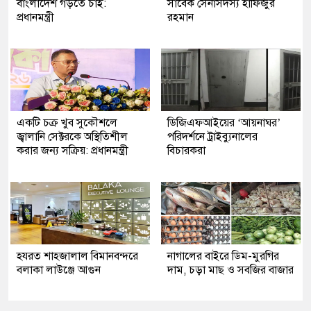
বাংলাদেশ গড়তে চাই:
সাবেক সেনাসদস্য হাফিজুর
প্রধানমন্ত্রী
রহমান
একটি চক্র খুব সুকৌশলে
ডিজিএফআইয়ের ‘আয়নাঘর’
জ্বালানি সেক্টরকে অস্থিতিশীল
পরিদর্শনে ট্রাইব্যুনালের
করার জন্য সক্রিয়: প্রধানমন্ত্রী
বিচারকরা
হযরত শাহজালাল বিমানবন্দরে
নাগালের বাইরে ডিম-মুরগির
বলাকা লাউঞ্জে আগুন
দাম, চড়া মাছ ও সবজির বাজার