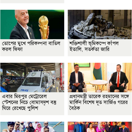
তোপের মুখে পরিকল্পনা বাতিল
শক্তিশালী ভূমিকম্পে কাঁপল
করল ফিফা
ইতালি, সতর্কতা জারি
এবার মিরপুর মেট্রোরেল
প্রধানমন্ত্রী তারেক রহমানের সঙ্গে
স্টেশনের নিচে বোমাসদৃশ বস্তু
মার্কিন বিশেষ দূত সার্জিও গরের
ঘিরে রেখেছে পুলিশ
বৈঠক