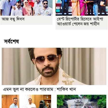
আজ বন্ধু দিবস
বেস্ট রিপোর্টার হিসেবে আইপা
অ্যাওয়ার্ড পেলেন জয় শাহীন
সর্বশেষ
এমন ভুল না করলেও পারতাম : শাকিব খান