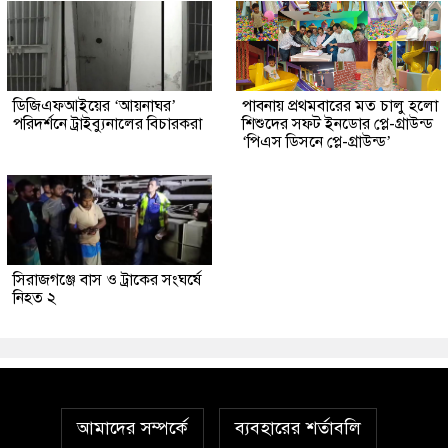
ডিজিএফআইয়ের ‘আয়নাঘর’
পাবনায় প্রথমবারের মত চালু হলো
পরিদর্শনে ট্রাইব্যুনালের বিচারকরা
শিশুদের সফট ইনডোর প্লে-গ্রাউন্ড
‘পিএস ডিসনে প্লে-গ্রাউন্ড’
সিরাজগঞ্জে বাস ও ট্রাকের সংঘর্ষে
নিহত ২
আমাদের সম্পর্কে
ব্যবহারের শর্তাবলি