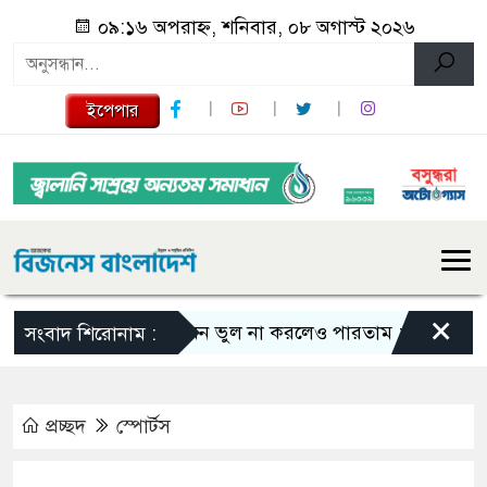
০৯:১৬ অপরাহ্ন, শনিবার, ০৮ অগাস্ট ২০২৬
ইপেপার
×
এমন ভুল না করলেও পারতাম : শাকিব খান
সংবাদ শিরোনাম :
প্রচ্ছদ
স্পোর্টস