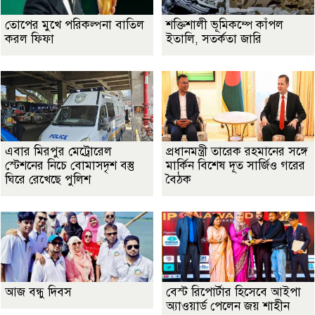
তোপের মুখে পরিকল্পনা বাতিল
শক্তিশালী ভূমিকম্পে কাঁপল
করল ফিফা
ইতালি, সতর্কতা জারি
এবার মিরপুর মেট্রোরেল
প্রধানমন্ত্রী তারেক রহমানের সঙ্গে
স্টেশনের নিচে বোমাসদৃশ বস্তু
মার্কিন বিশেষ দূত সার্জিও গরের
ঘিরে রেখেছে পুলিশ
বৈঠক
আজ বন্ধু দিবস
বেস্ট রিপোর্টার হিসেবে আইপা
অ্যাওয়ার্ড পেলেন জয় শাহীন