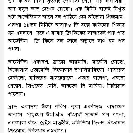
ওটা ফাউল ছিল। সুতরাং পেনাল্টি পেয়ে যায় ফরাসিরা।
আর হলুদ কার্ড দেখেন রোহো। এক মিনিট বাদেই নিখুঁত
শটে আর্জেন্টিনার জালে বল পাঠিয়ে দেন আঁতোয়া গ্রিজমান।
এরপর ১৯তম মিনিটে আবারও ডি বক্সে ফাউলের শিকার
হন এমবাপে। তবে এ যাত্রায় ফ্রি কিকের সাজাতেই পার পায়
আর্জেন্টিনা। ফ্রি কিকে বল জালে জড়াতে ব্যর্থ হন পল
পগবা।
আর্জেন্টিনা একাদশ: ফ্রাঙ্কো আরমানি, মার্কোস রোহো,
নিকোলাস ওতামেন্দি, নিকোলাস তাগলিয়াফিকো, গাব্রিয়েল
মের্কাদো, হাভিয়ের মাসচেরানো, এভার বানেগা, এনসো
পেরেস, লিওনেল মেসি, আনহেল দি মারিয়া, ক্রিস্তিয়ান
পাভোন।
ফ্রান্স একাদশ: উগো লরিস, লুকা এরনঁদেজ, রাফায়েল
ভারানে, সামুয়েল উমতিতি, বাঁজামাঁ পাভার্দ, পল পগবা,
এনগোলা কঁতে, ব্লেইস মাতুইদি, অলিভিয়ে জিরুদ, অঁতোয়ান
গ্রিজমান, কিলিয়ান এমবাপে।