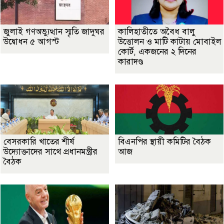
জুলাই গণঅভ্যুত্থান স্মৃতি জাদুঘর
কালিহাতীতে অবৈধ বালু
উদ্বোধন ৫ আগস্ট
উত্তোলন ও মাটি কাটায় মোবাইল
কোর্ট, একজনের ২ দিনের
কারাদণ্ড
বেসরকারি খাতের শীর্ষ
বিএনপির স্থায়ী কমিটির বৈঠক
উদ্যোক্তাদের সাথে প্রধানমন্ত্রীর
আজ
বৈঠক