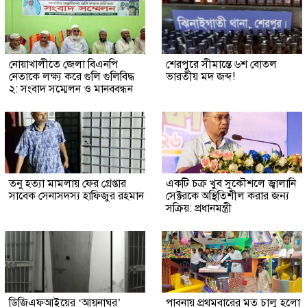
নোয়াখালীতে জেলা বিএনপি
শেরপুরে সীমান্তে ৬শ বোতল
নেতাকে লক্ষ্য করে গুলি গুলিবিদ্ধ
ভারতীয় মদ জব্দ!
২: সংবাদ সম্মেলন ও মানববন্ধন
তনু হত্যা মামলায় ফের গ্রেপ্তার
একটি চক্র খুব সুকৌশলে জ্বালানি
সাবেক সেনাসদস্য হাফিজুর রহমান
সেক্টরকে অস্থিতিশীল করার জন্য
সক্রিয়: প্রধানমন্ত্রী
ডিজিএফআইয়ের ‘আয়নাঘর’
পাবনায় প্রথমবারের মত চালু হলো