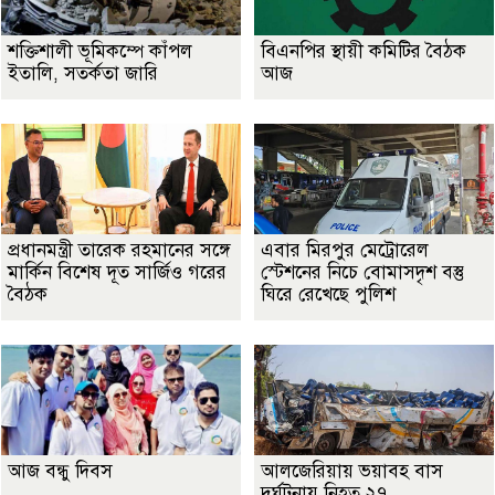
শক্তিশালী ভূমিকম্পে কাঁপল
বিএনপির স্থায়ী কমিটির বৈঠক
ইতালি, সতর্কতা জারি
আজ
প্রধানমন্ত্রী তারেক রহমানের সঙ্গে
এবার মিরপুর মেট্রোরেল
মার্কিন বিশেষ দূত সার্জিও গরের
স্টেশনের নিচে বোমাসদৃশ বস্তু
বৈঠক
ঘিরে রেখেছে পুলিশ
আজ বন্ধু দিবস
আলজেরিয়ায় ভয়াবহ বাস
দুর্ঘটনায় নিহত ২৭