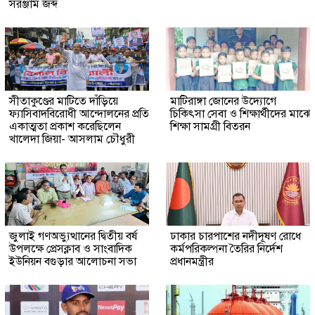
সরঞ্জাম জব্দ
সীতাকুণ্ডের মাটিতে দাঁড়িয়ে
মাটিরাঙ্গা জোনের উদ্যোগে
ফ্যাসিবাদবিরোধী আন্দোলনের প্রতি
চিকিৎসা সেবা ও শিক্ষার্থীদের মাঝে
একাত্মতা প্রকাশ করেছিলেন
শিক্ষা সামগ্রী বিতরন
খালেদা জিয়া- আসলাম চৌধুরী
জুলাই গণঅভ্যুত্থানের দ্বিতীয় বর্ষ
ঢাকার চারপাশের নদীদূষণ রোধে
উপলক্ষে প্রেসক্লাব ও সাংবাদিক
কর্মপরিকল্পনা তৈরির নির্দেশ
ইউনিয়ন বগুড়ার আলোচনা সভা
প্রধানমন্ত্রীর