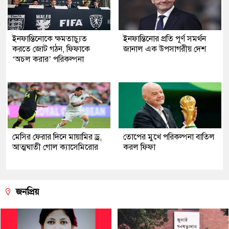
ইনফান্তিনোকে ক্ষমতাচ্যুত
ইনফান্তিনোর প্রতি পূর্ণ সমর্থন
করতে জোট গঠন, ফিফাকে
জানাল এক উপসাগরীয় দেশ
‘অচল করার’ পরিকল্পনা
মেসির ফেরার দিনে মায়ামির ড্র,
তোপের মুখে পরিকল্পনা বাতিল
আত্মঘাতী গোল ক্যাসেমিরোর
করল ফিফা
জনপ্রিয়