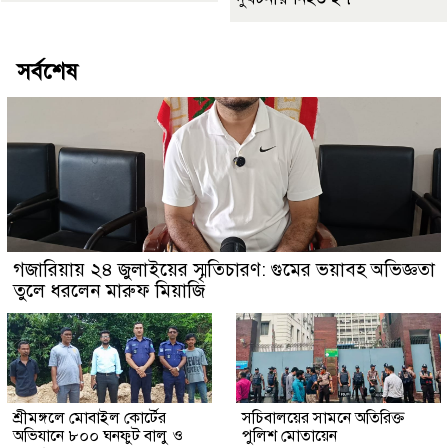
সর্বশেষ
গজারিয়ায় ২৪ জুলাইয়ের স্মৃতিচারণ: গুমের ভয়াবহ অভিজ্ঞতা
তুলে ধরলেন মারুফ মিয়াজি
শ্রীমঙ্গলে মোবাইল কোর্টের
সচিবালয়ের সামনে অতিরিক্ত
অভিযানে ৮০০ ঘনফুট বালু ও
পুলিশ মোতায়েন