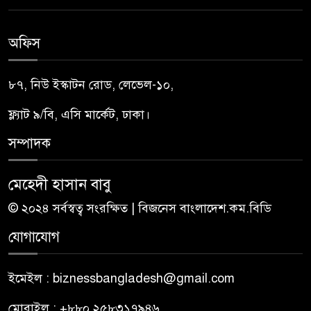
অফিস
৮৭, নিউ ইস্কাটন রোড, লেভেল-১০,
ফ্ল্যাট ৯/বি, এসি মার্কেট, ঢাকা।
সম্পাদক
মেহেদী হাসান বাবু
© ২০২৪ সর্বস্বত্ব সংরক্ষিত | বিজনেস বাংলাদেশ.কম.বিডি
যোগাযোগ
ইমেইল : biznessbangladesh@gmail.com
মোবাইল : +৮৮০ ২৫৮৩১৭৯৪৬