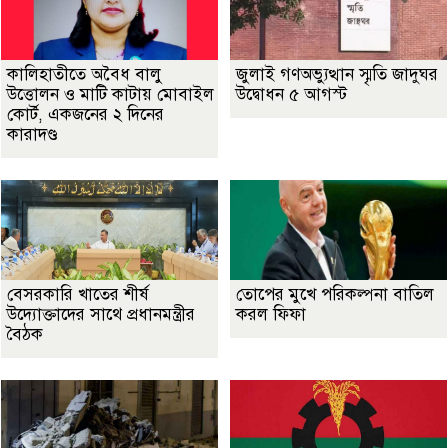
কালিহাতীতে অবৈধ বালু
জুলাই গণঅভ্যুত্থান স্মৃতি জাদুঘর
উত্তোলন ও মাটি কাটায় মোবাইল
উদ্বোধন ৫ আগস্ট
কোর্ট, একজনের ২ দিনের
কারাদণ্ড
বেসরকারি খাতের শীর্ষ
তোপের মুখে পরিকল্পনা বাতিল
উদ্যোক্তাদের সাথে প্রধানমন্ত্রীর
করল ফিফা
বৈঠক