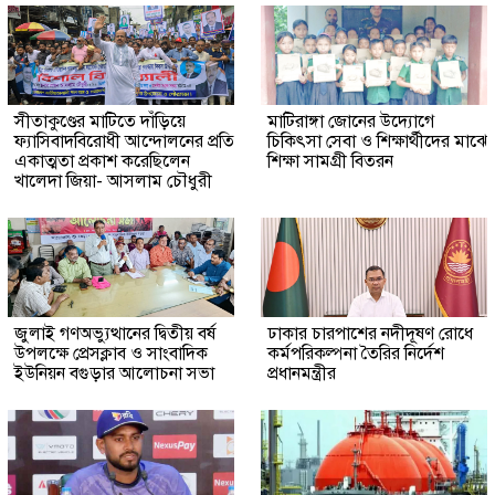
সীতাকুণ্ডের মাটিতে দাঁড়িয়ে
মাটিরাঙ্গা জোনের উদ্যোগে
ফ্যাসিবাদবিরোধী আন্দোলনের প্রতি
চিকিৎসা সেবা ও শিক্ষার্থীদের মাঝে
একাত্মতা প্রকাশ করেছিলেন
শিক্ষা সামগ্রী বিতরন
খালেদা জিয়া- আসলাম চৌধুরী
জুলাই গণঅভ্যুত্থানের দ্বিতীয় বর্ষ
ঢাকার চারপাশের নদীদূষণ রোধে
উপলক্ষে প্রেসক্লাব ও সাংবাদিক
কর্মপরিকল্পনা তৈরির নির্দেশ
ইউনিয়ন বগুড়ার আলোচনা সভা
প্রধানমন্ত্রীর