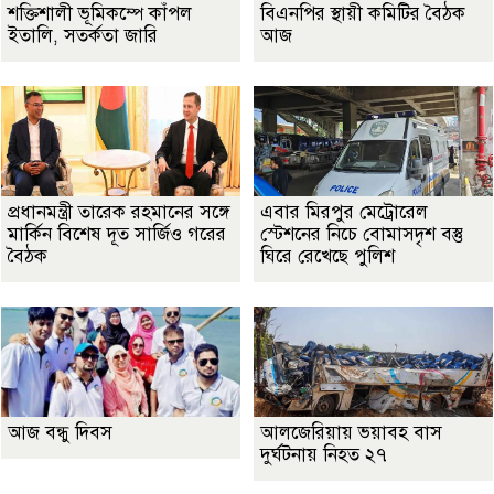
শক্তিশালী ভূমিকম্পে কাঁপল
বিএনপির স্থায়ী কমিটির বৈঠক
ইতালি, সতর্কতা জারি
আজ
প্রধানমন্ত্রী তারেক রহমানের সঙ্গে
এবার মিরপুর মেট্রোরেল
মার্কিন বিশেষ দূত সার্জিও গরের
স্টেশনের নিচে বোমাসদৃশ বস্তু
বৈঠক
ঘিরে রেখেছে পুলিশ
আজ বন্ধু দিবস
আলজেরিয়ায় ভয়াবহ বাস
দুর্ঘটনায় নিহত ২৭