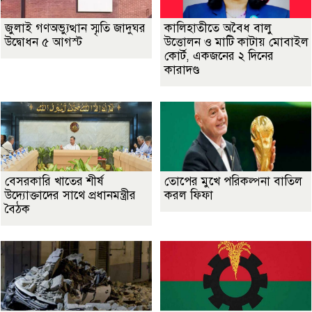
জুলাই গণঅভ্যুত্থান স্মৃতি জাদুঘর
কালিহাতীতে অবৈধ বালু
উদ্বোধন ৫ আগস্ট
উত্তোলন ও মাটি কাটায় মোবাইল
কোর্ট, একজনের ২ দিনের
কারাদণ্ড
বেসরকারি খাতের শীর্ষ
তোপের মুখে পরিকল্পনা বাতিল
উদ্যোক্তাদের সাথে প্রধানমন্ত্রীর
করল ফিফা
বৈঠক