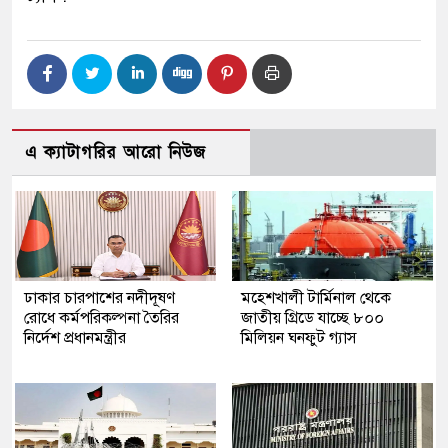
এ ক্যাটাগরির আরো নিউজ
ঢাকার চারপাশের নদীদূষণ
মহেশখালী টার্মিনাল থেকে
রোধে কর্মপরিকল্পনা তৈরির
জাতীয় গ্রিডে যাচ্ছে ৮০০
নির্দেশ প্রধানমন্ত্রীর
মিলিয়ন ঘনফুট গ্যাস