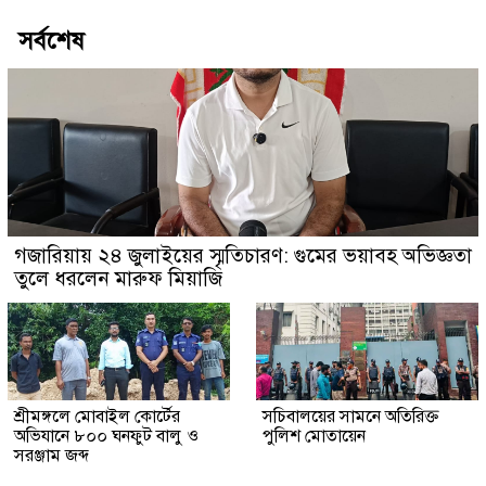
সর্বশেষ
গজারিয়ায় ২৪ জুলাইয়ের স্মৃতিচারণ: গুমের ভয়াবহ অভিজ্ঞতা
তুলে ধরলেন মারুফ মিয়াজি
শ্রীমঙ্গলে মোবাইল কোর্টের
সচিবালয়ের সামনে অতিরিক্ত
অভিযানে ৮০০ ঘনফুট বালু ও
পুলিশ মোতায়েন
সরঞ্জাম জব্দ