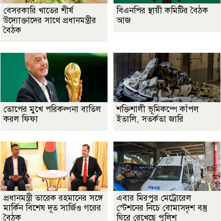
বেসরকারি খাতের শীর্ষ
বিএনপির স্থায়ী কমিটির বৈঠক
উদ্যোক্তাদের সাথে প্রধানমন্ত্রীর
আজ
বৈঠক
তোপের মুখে পরিকল্পনা বাতিল
শক্তিশালী ভূমিকম্পে কাঁপল
করল ফিফা
ইতালি, সতর্কতা জারি
প্রধানমন্ত্রী তারেক রহমানের সঙ্গে
এবার মিরপুর মেট্রোরেল
মার্কিন বিশেষ দূত সার্জিও গরের
স্টেশনের নিচে বোমাসদৃশ বস্তু
বৈঠক
ঘিরে রেখেছে পুলিশ