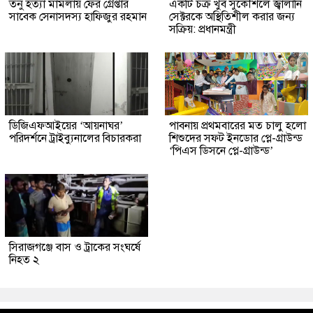
তনু হত্যা মামলায় ফের গ্রেপ্তার
একটি চক্র খুব সুকৌশলে জ্বালানি
সাবেক সেনাসদস্য হাফিজুর রহমান
সেক্টরকে অস্থিতিশীল করার জন্য
সক্রিয়: প্রধানমন্ত্রী
ডিজিএফআইয়ের ‘আয়নাঘর’
পাবনায় প্রথমবারের মত চালু হলো
পরিদর্শনে ট্রাইব্যুনালের বিচারকরা
শিশুদের সফট ইনডোর প্লে-গ্রাউন্ড
‘পিএস ডিসনে প্লে-গ্রাউন্ড’
সিরাজগঞ্জে বাস ও ট্রাকের সংঘর্ষে
নিহত ২