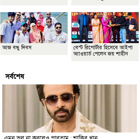
আজ বন্ধু দিবস
বেস্ট রিপোর্টার হিসেবে আইপা
অ্যাওয়ার্ড পেলেন জয় শাহীন
সর্বশেষ
এমন ভুল না করলেও পারতাম : শাকিব খান