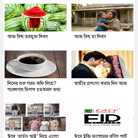
আজ বিশ্ব তরমুজ দিবস
আজ বিশ্ব মা দিবস
দিনের শুরু গরম কফি দিয়ে?
স্বামীর প্রশংসা করার দিন আজ
গবেষণায় মিলল চমকপ্রদ তথ্য
ঈদে ‘বার্ডস আই’ নিয়ে এলো
ঈদে ইজি ফ্যাশনের বর্ণিল শার্ট