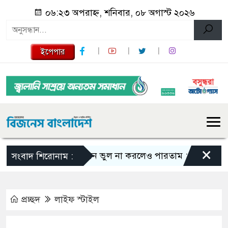
০৬:২৩ অপরাহ্ন, শনিবার, ০৮ অগাস্ট ২০২৬
ইপেপার
×
এমন ভুল না করলেও পারতাম : শাকিব খান
সংবাদ শিরোনাম :
প্রচ্ছদ
লাইফ স্টাইল