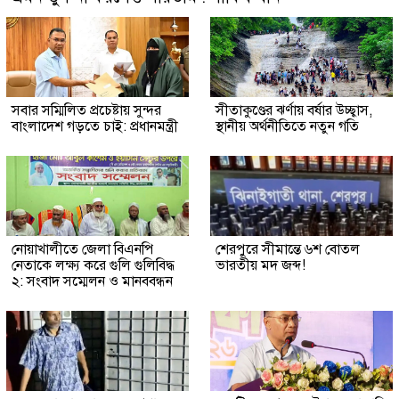
সবার সম্মিলিত প্রচেষ্টায় সুন্দর
সীতাকুণ্ডের ঝর্ণায় বর্ষার উচ্ছ্বাস,
বাংলাদেশ গড়তে চাই: প্রধানমন্ত্রী
স্থানীয় অর্থনীতিতে নতুন গতি
নোয়াখালীতে জেলা বিএনপি
শেরপুরে সীমান্তে ৬শ বোতল
নেতাকে লক্ষ্য করে গুলি গুলিবিদ্ধ
ভারতীয় মদ জব্দ!
২: সংবাদ সম্মেলন ও মানববন্ধন