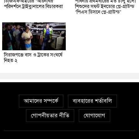
ডিজিএফআইয়ের ‘আয়নাঘর’
পাবনায় প্রথমবারের মত চালু হলো
পরিদর্শনে ট্রাইব্যুনালের বিচারকরা
শিশুদের সফট ইনডোর প্লে-গ্রাউন্ড
‘পিএস ডিসনে প্লে-গ্রাউন্ড’
সিরাজগঞ্জে বাস ও ট্রাকের সংঘর্ষে
নিহত ২
আমাদের সম্পর্কে
ব্যবহারের শর্তাবলি
গোপনীয়তার নীতি
যোগাযোগ