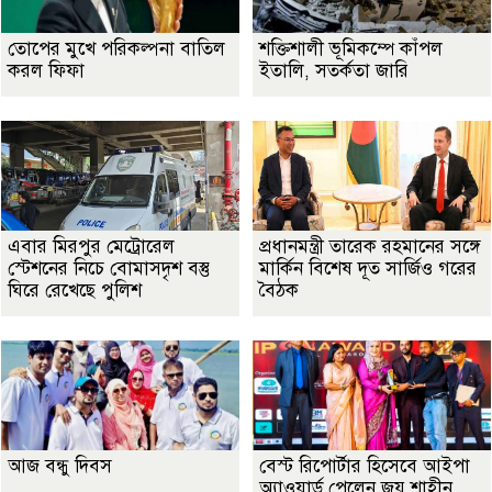
তোপের মুখে পরিকল্পনা বাতিল
শক্তিশালী ভূমিকম্পে কাঁপল
করল ফিফা
ইতালি, সতর্কতা জারি
এবার মিরপুর মেট্রোরেল
প্রধানমন্ত্রী তারেক রহমানের সঙ্গে
স্টেশনের নিচে বোমাসদৃশ বস্তু
মার্কিন বিশেষ দূত সার্জিও গরের
ঘিরে রেখেছে পুলিশ
বৈঠক
আজ বন্ধু দিবস
বেস্ট রিপোর্টার হিসেবে আইপা
অ্যাওয়ার্ড পেলেন জয় শাহীন