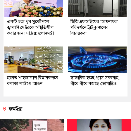
একটি চক্র খুব সুকৌশলে
ডিজিএফআইয়ের ‘আয়নাঘর’
জ্বালানি সেক্টরকে অস্থিতিশীল
পরিদর্শনে ট্রাইব্যুনালের
করার জন্য সক্রিয়: প্রধানমন্ত্রী
বিচারকরা
হযরত শাহজালাল বিমানবন্দরে
স্বাভাবিক হচ্ছে গ্যাস সরবরাহ,
বলাকা লাউঞ্জে আগুন
ধীরে ধীরে কমছে ভোগান্তিও
জনপ্রিয়