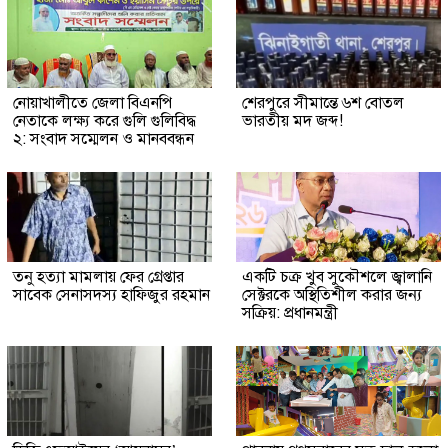
নোয়াখালীতে জেলা বিএনপি
শেরপুরে সীমান্তে ৬শ বোতল
নেতাকে লক্ষ্য করে গুলি গুলিবিদ্ধ
ভারতীয় মদ জব্দ!
২: সংবাদ সম্মেলন ও মানববন্ধন
তনু হত্যা মামলায় ফের গ্রেপ্তার
একটি চক্র খুব সুকৌশলে জ্বালানি
সাবেক সেনাসদস্য হাফিজুর রহমান
সেক্টরকে অস্থিতিশীল করার জন্য
সক্রিয়: প্রধানমন্ত্রী