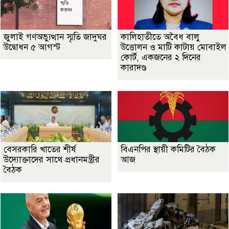
জুলাই গণঅভ্যুত্থান স্মৃতি জাদুঘর
কালিহাতীতে অবৈধ বালু
উদ্বোধন ৫ আগস্ট
উত্তোলন ও মাটি কাটায় মোবাইল
কোর্ট, একজনের ২ দিনের
কারাদণ্ড
বেসরকারি খাতের শীর্ষ
বিএনপির স্থায়ী কমিটির বৈঠক
উদ্যোক্তাদের সাথে প্রধানমন্ত্রীর
আজ
বৈঠক