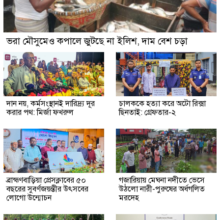
ভরা মৌসুমেও কপালে জুটছে না ইলিশ, দাম বেশ চড়া
দান নয়, কর্মসংস্থানই দারিদ্র্য দূর
চালককে হত্যা করে অটো রিক্সা
করার পথ: মির্জা ফখরুল
ছিনতাই: গ্রেফতার-২
ব্রাহ্মণবাড়িয়া প্রেসক্লাবের ৫০
গজারিয়ায় মেঘনা নদীতে ভেসে
বছরের সুবর্ণজয়ন্তীর উৎসবের
উঠলো নারী-পুরুষের অর্ধগলিত
লোগো উন্মোচন
মরদেহ