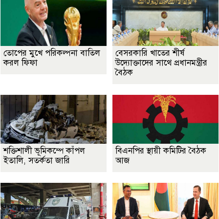
তোপের মুখে পরিকল্পনা বাতিল
বেসরকারি খাতের শীর্ষ
করল ফিফা
উদ্যোক্তাদের সাথে প্রধানমন্ত্রীর
বৈঠক
শক্তিশালী ভূমিকম্পে কাঁপল
বিএনপির স্থায়ী কমিটির বৈঠক
ইতালি, সতর্কতা জারি
আজ