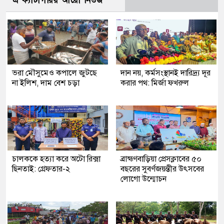
এ ক্যাটাগরির আরো নিউজ
ভরা মৌসুমেও কপালে জুটছে
দান নয়, কর্মসংস্থানই দারিদ্র্য দূর
না ইলিশ, দাম বেশ চড়া
করার পথ: মির্জা ফখরুল
চালককে হত্যা করে অটো রিক্সা
ব্রাহ্মণবাড়িয়া প্রেসক্লাবের ৫০
ছিনতাই: গ্রেফতার-২
বছরের সুবর্ণজয়ন্তীর উৎসবের
লোগো উন্মোচন