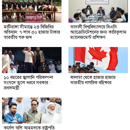
মাটিরাঙ্গা সীমান্তে ২৩ বিজিবির
ভাসানী বিশ্ববিদ্যালয়ে বিএসি
অভিযান: ৭ লাখ ৫০ হাজার টাকার
অ্যাক্রেডিটেশনের জন্য কারিকুলাম
ভারতীয় গরু জব্দ
ম্যানেজমেন্ট প্রশিক্ষণ
১০ বছরের জ্বালানি পরিকল্পনা
কানাডা থেকে হাজার হাজার
সংসদে তুলে ধরবে সরকার :
ভারতীয় নাগরিক বহিষ্কার
প্রধানমন্ত্রী
কর্নেল অলি আহমদকে রাষ্ট্রপতি