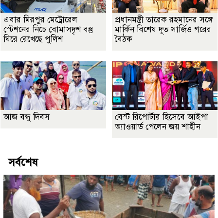
এবার মিরপুর মেট্রোরেল
প্রধানমন্ত্রী তারেক রহমানের সঙ্গে
স্টেশনের নিচে বোমাসদৃশ বস্তু
মার্কিন বিশেষ দূত সার্জিও গরের
ঘিরে রেখেছে পুলিশ
বৈঠক
আজ বন্ধু দিবস
বেস্ট রিপোর্টার হিসেবে আইপা
অ্যাওয়ার্ড পেলেন জয় শাহীন
সর্বশেষ