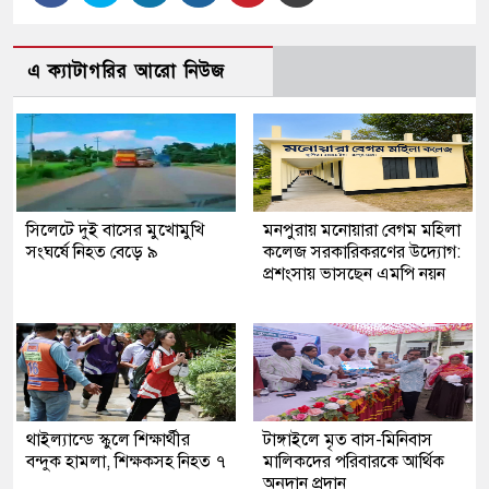
এ ক্যাটাগরির আরো নিউজ
সিলেটে দুই বাসের মুখোমুখি
মনপুরায় মনোয়ারা বেগম মহিলা
সংঘর্ষে নিহত বেড়ে ৯
কলেজ সরকারিকরণের উদ্যোগ:
প্রশংসায় ভাসছেন এমপি নয়ন
থাইল্যান্ডে স্কুলে শিক্ষার্থীর
টাঙ্গাইলে মৃত বাস-মিনিবাস
বন্দুক হামলা, শিক্ষকসহ নিহত ৭
মালিকদের পরিবারকে আর্থিক
অনুদান প্রদান