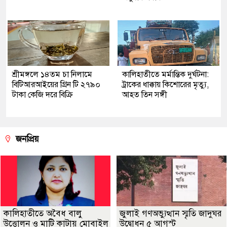
শ্রীমঙ্গলে ১৪তম চা নিলামে
কালিহাতীতে মর্মান্তিক দুর্ঘটনা:
বিটিআরআইয়ের গ্রিন টি ২৭৯০
ট্রাকের ধাক্কায় কিশোরের মৃত্যু,
টাকা কেজি দরে বিক্রি
আহত তিন সঙ্গী
জনপ্রিয়
কালিহাতীতে অবৈধ বালু
জুলাই গণঅভ্যুত্থান স্মৃতি জাদুঘর
উত্তোলন ও মাটি কাটায় মোবাইল
উদ্বোধন ৫ আগস্ট