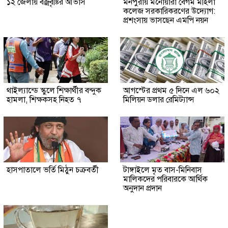
১২ জেলায় বজ্রবৃষ্টির আভাস
মনপুরায় মনোয়ারা বেগম মহিলা
কলেজ সরকারিকরণের উদ্যোগ:
প্রশংসায় ভাসছেন এমপি নয়ন
থাইল্যান্ডে স্কুলে শিক্ষার্থীর বন্দুক
আগস্টের প্রথম ৫ দিনে এল ৬০২
হামলা, শিক্ষকসহ নিহত ৭
মিলিয়ন ডলার রেমিট্যান্স
হাসপাতালে ভর্তি মিঠুন চক্রবর্তী
টাঙ্গাইলে মৃত বাস-মিনিবাস
মালিকদের পরিবারকে আর্থিক
অনুদান প্রদান