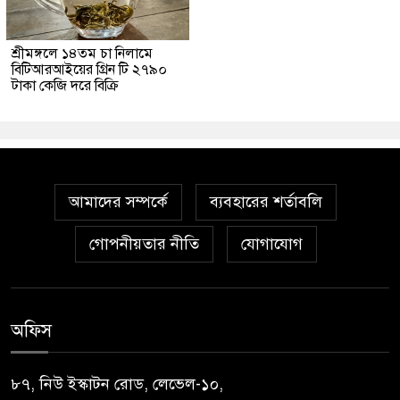
শ্রীমঙ্গলে ১৪তম চা নিলামে
বিটিআরআইয়ের গ্রিন টি ২৭৯০
টাকা কেজি দরে বিক্রি
আমাদের সম্পর্কে
ব্যবহারের শর্তাবলি
গোপনীয়তার নীতি
যোগাযোগ
অফিস
৮৭, নিউ ইস্কাটন রোড, লেভেল-১০,