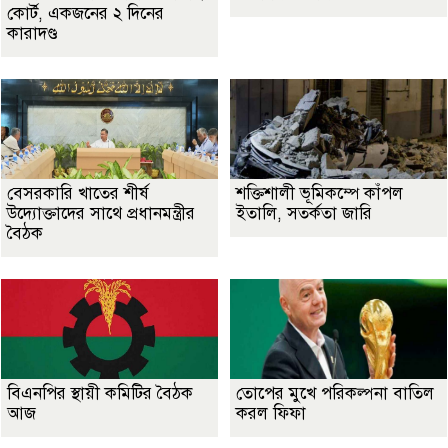
কোর্ট, একজনের ২ দিনের
কারাদণ্ড
বেসরকারি খাতের শীর্ষ
শক্তিশালী ভূমিকম্পে কাঁপল
উদ্যোক্তাদের সাথে প্রধানমন্ত্রীর
ইতালি, সতর্কতা জারি
বৈঠক
বিএনপির স্থায়ী কমিটির বৈঠক
তোপের মুখে পরিকল্পনা বাতিল
আজ
করল ফিফা