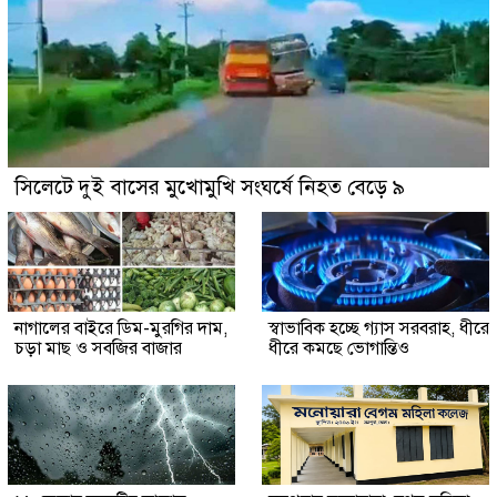
সিলেটে দুই বাসের মুখোমুখি সংঘর্ষে নিহত বেড়ে ৯
নাগালের বাইরে ডিম-মুরগির দাম,
স্বাভাবিক হচ্ছে গ্যাস সরবরাহ, ধীরে
চড়া মাছ ও সবজির বাজার
ধীরে কমছে ভোগান্তিও