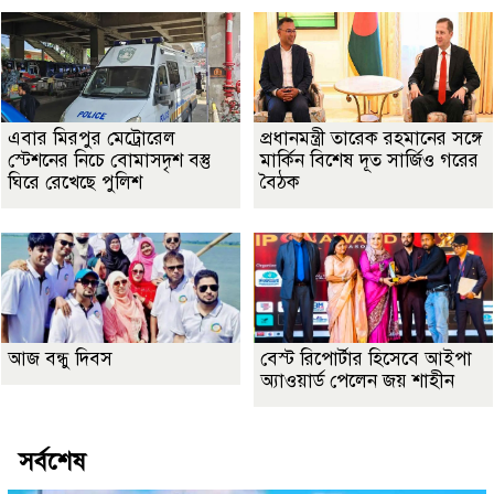
এবার মিরপুর মেট্রোরেল
প্রধানমন্ত্রী তারেক রহমানের সঙ্গে
স্টেশনের নিচে বোমাসদৃশ বস্তু
মার্কিন বিশেষ দূত সার্জিও গরের
ঘিরে রেখেছে পুলিশ
বৈঠক
আজ বন্ধু দিবস
বেস্ট রিপোর্টার হিসেবে আইপা
অ্যাওয়ার্ড পেলেন জয় শাহীন
সর্বশেষ