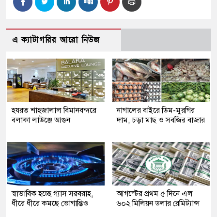
এ ক্যাটাগরির আরো নিউজ
হযরত শাহজালাল বিমানবন্দরে
নাগালের বাইরে ডিম-মুরগির
বলাকা লাউঞ্জে আগুন
দাম, চড়া মাছ ও সবজির বাজার
স্বাভাবিক হচ্ছে গ্যাস সরবরাহ,
আগস্টের প্রথম ৫ দিনে এল
ধীরে ধীরে কমছে ভোগান্তিও
৬০২ মিলিয়ন ডলার রেমিট্যান্স