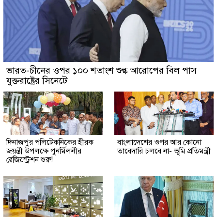
ভারত-চীনের ওপর ১০০ শতাংশ শুল্ক আরোপের বিল পাস
যুক্তরাষ্ট্রের সিনেটে
দিনাজপুর পলিটেকনিকের হীরক
বাংলাদেশের ওপর আর কোনো
জয়ন্তী উপলক্ষে পুনর্মিলনীর
তাবেদারি চলবে না- ভূমি প্রতিমন্ত্রী
রেজিস্ট্রেশন শুরু!