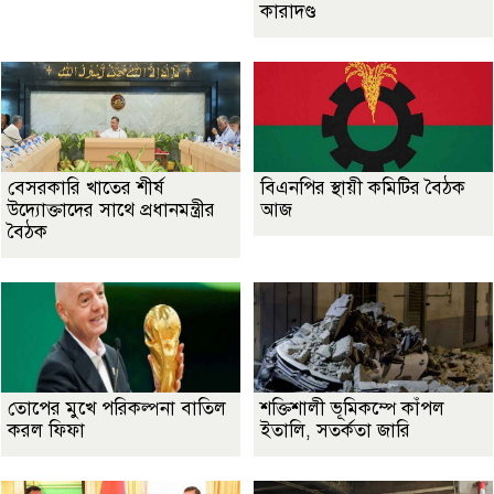
কারাদণ্ড
বেসরকারি খাতের শীর্ষ
বিএনপির স্থায়ী কমিটির বৈঠক
উদ্যোক্তাদের সাথে প্রধানমন্ত্রীর
আজ
বৈঠক
তোপের মুখে পরিকল্পনা বাতিল
শক্তিশালী ভূমিকম্পে কাঁপল
করল ফিফা
ইতালি, সতর্কতা জারি