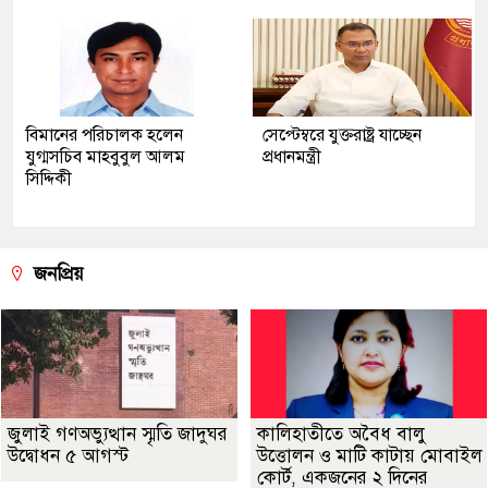
বিমানের পরিচালক হলেন
সেপ্টেম্বরে যুক্তরাষ্ট্র যাচ্ছেন
যুগ্মসচিব মাহবুবুল আলম
প্রধানমন্ত্রী
সিদ্দিকী
জনপ্রিয়
জুলাই গণঅভ্যুত্থান স্মৃতি জাদুঘর
কালিহাতীতে অবৈধ বালু
উদ্বোধন ৫ আগস্ট
উত্তোলন ও মাটি কাটায় মোবাইল
কোর্ট, একজনের ২ দিনের