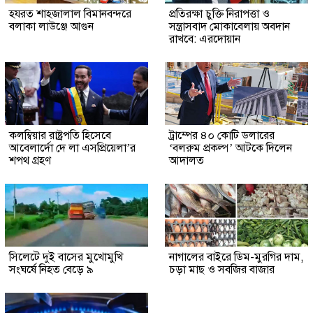
হযরত শাহজালাল বিমানবন্দরে
প্রতিরক্ষা চুক্তি নিরাপত্তা ও
বলাকা লাউঞ্জে আগুন
সন্ত্রাসবাদ মোকাবেলায় অবদান
রাখবে: এরদোয়ান
কলম্বিয়ার রাষ্ট্রপতি হিসেবে
ট্রাম্পের ৪০ কোটি ডলারের
আবেলার্দো দে লা এসপ্রিয়েলা’র
‘বলরুম প্রকল্প’ আটকে দিলেন
শপথ গ্রহণ
আদালত
সিলেটে দুই বাসের মুখোমুখি
নাগালের বাইরে ডিম-মুরগির দাম,
সংঘর্ষে নিহত বেড়ে ৯
চড়া মাছ ও সবজির বাজার