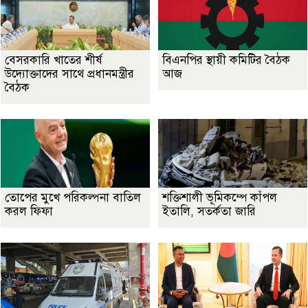
বেসরকারি খাতের শীর্ষ
বিএনপির স্থায়ী কমিটির বৈঠক
উদ্যোক্তাদের সাথে প্রধানমন্ত্রীর
আজ
বৈঠক
তোপের মুখে পরিকল্পনা বাতিল
শক্তিশালী ভূমিকম্পে কাঁপল
করল ফিফা
ইতালি, সতর্কতা জারি