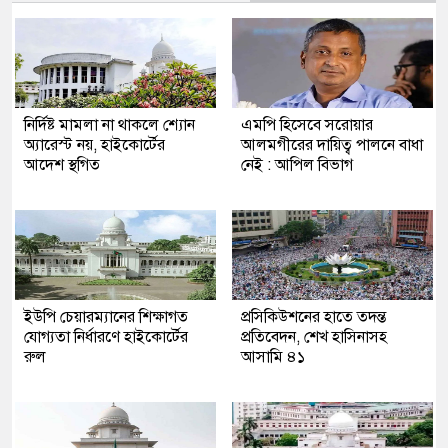
নির্দিষ্ট মামলা না থাকলে শ্যোন
এমপি​ হিসেবে সরোয়ার
অ্যারেস্ট নয়, হাইকোর্টের
আলমগীরের দায়িত্ব পালনে বাধা
আদেশ স্থগিত
নেই : আপিল বিভাগ
ইউপি চেয়ারম্যানের শিক্ষাগত
প্রসিকিউশনের হাতে তদন্ত
যোগ্যতা নির্ধারণে হাইকোর্টের
প্রতিবেদন, শেখ হাসিনাসহ
রুল
আসামি ৪১