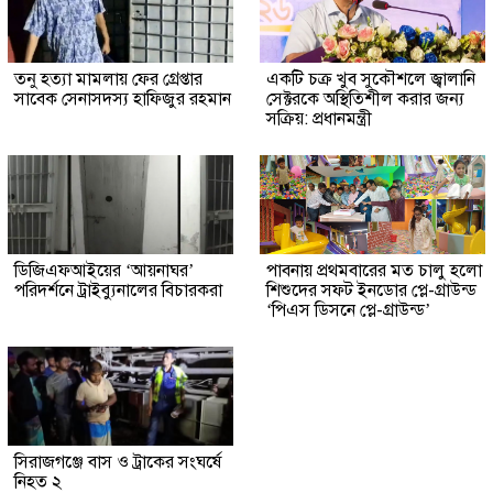
তনু হত্যা মামলায় ফের গ্রেপ্তার
একটি চক্র খুব সুকৌশলে জ্বালানি
সাবেক সেনাসদস্য হাফিজুর রহমান
সেক্টরকে অস্থিতিশীল করার জন্য
সক্রিয়: প্রধানমন্ত্রী
ডিজিএফআইয়ের ‘আয়নাঘর’
পাবনায় প্রথমবারের মত চালু হলো
পরিদর্শনে ট্রাইব্যুনালের বিচারকরা
শিশুদের সফট ইনডোর প্লে-গ্রাউন্ড
‘পিএস ডিসনে প্লে-গ্রাউন্ড’
সিরাজগঞ্জে বাস ও ট্রাকের সংঘর্ষে
নিহত ২