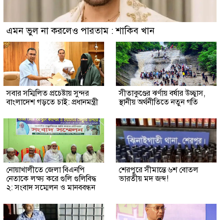
এমন ভুল না করলেও পারতাম : শাকিব খান
সবার সম্মিলিত প্রচেষ্টায় সুন্দর
সীতাকুণ্ডের ঝর্ণায় বর্ষার উচ্ছ্বাস,
বাংলাদেশ গড়তে চাই: প্রধানমন্ত্রী
স্থানীয় অর্থনীতিতে নতুন গতি
নোয়াখালীতে জেলা বিএনপি
শেরপুরে সীমান্তে ৬শ বোতল
নেতাকে লক্ষ্য করে গুলি গুলিবিদ্ধ
ভারতীয় মদ জব্দ!
২: সংবাদ সম্মেলন ও মানববন্ধন