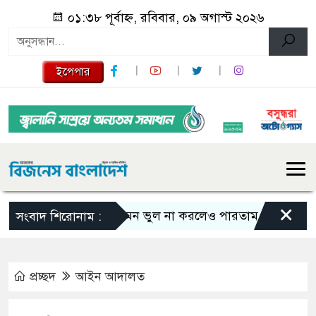
০১:৩৮ পূর্বাহ্ন, রবিবার, ০৯ অগাস্ট ২০২৬
ইপেপার
×
এমন ভুল না করলেও পারতাম : শাকিব খান
সংবাদ শিরোনাম :
প্রচ্ছদ
আইন আদালত