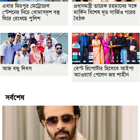
এবার মিরপুর মেট্রোরেল
প্রধানমন্ত্রী তারেক রহমানের সঙ্গে
স্টেশনের নিচে বোমাসদৃশ বস্তু
মার্কিন বিশেষ দূত সার্জিও গরের
ঘিরে রেখেছে পুলিশ
বৈঠক
আজ বন্ধু দিবস
বেস্ট রিপোর্টার হিসেবে আইপা
অ্যাওয়ার্ড পেলেন জয় শাহীন
সর্বশেষ