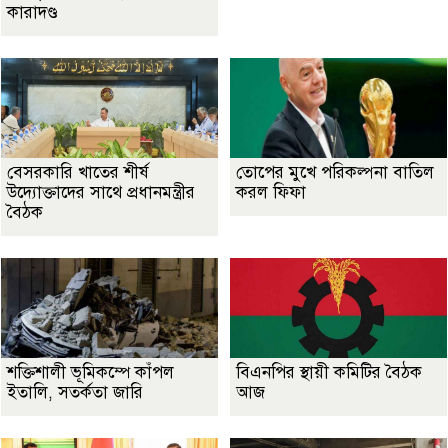
কারাদণ্ড
বেসরকারি খাতের শীর্ষ
তোপের মুখে পরিকল্পনা বাতিল
উদ্যোক্তাদের সাথে প্রধানমন্ত্রীর
করল ফিফা
বৈঠক
শক্তিশালী ভূমিকম্পে কাঁপল
বিএনপির স্থায়ী কমিটির বৈঠক
ইতালি, সতর্কতা জারি
আজ