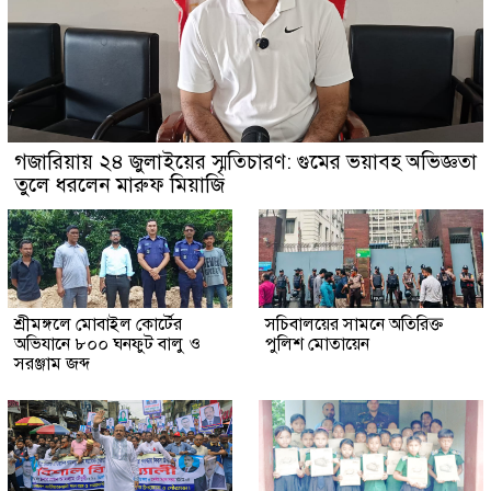
গজারিয়ায় ২৪ জুলাইয়ের স্মৃতিচারণ: গুমের ভয়াবহ অভিজ্ঞতা
তুলে ধরলেন মারুফ মিয়াজি
শ্রীমঙ্গলে মোবাইল কোর্টের
সচিবালয়ের সামনে অতিরিক্ত
অভিযানে ৮০০ ঘনফুট বালু ও
পুলিশ মোতায়েন
সরঞ্জাম জব্দ