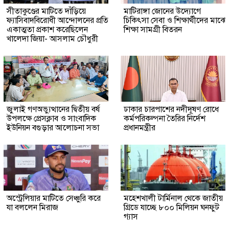
সীতাকুণ্ডের মাটিতে দাঁড়িয়ে
মাটিরাঙ্গা জোনের উদ্যোগে
ফ্যাসিবাদবিরোধী আন্দোলনের প্রতি
চিকিৎসা সেবা ও শিক্ষার্থীদের মাঝে
একাত্মতা প্রকাশ করেছিলেন
শিক্ষা সামগ্রী বিতরন
খালেদা জিয়া- আসলাম চৌধুরী
জুলাই গণঅভ্যুত্থানের দ্বিতীয় বর্ষ
ঢাকার চারপাশের নদীদূষণ রোধে
উপলক্ষে প্রেসক্লাব ও সাংবাদিক
কর্মপরিকল্পনা তৈরির নির্দেশ
ইউনিয়ন বগুড়ার আলোচনা সভা
প্রধানমন্ত্রীর
অস্ট্রেলিয়ার মাটিতে সেঞ্চুরি করে
মহেশখালী টার্মিনাল থেকে জাতীয়
যা বললেন মিরাজ
গ্রিডে যাচ্ছে ৮০০ মিলিয়ন ঘনফুট
গ্যাস