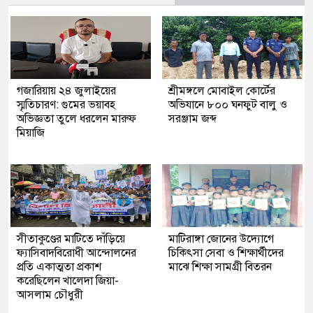
গজারিয়ায় ২৪ জুলাইয়ের
শ্রীমঙ্গলে মোবাইল কোর্টের
স্মৃতিচারণ: গুমের ভয়াবহ
অভিযানে ৮০০ ঘনফুট বালু ও
অভিজ্ঞতা তুলে ধরলেন মারুফ
সরঞ্জাম জব্দ
মিয়াজি
সীতাকুণ্ডের মাটিতে দাঁড়িয়ে
মাটিরাঙ্গা জোনের উদ্যোগে
ফ্যাসিবাদবিরোধী আন্দোলনের
চিকিৎসা সেবা ও শিক্ষার্থীদের
প্রতি একাত্মতা প্রকাশ
মাঝে শিক্ষা সামগ্রী বিতরন
করেছিলেন খালেদা জিয়া-
আসলাম চৌধুরী