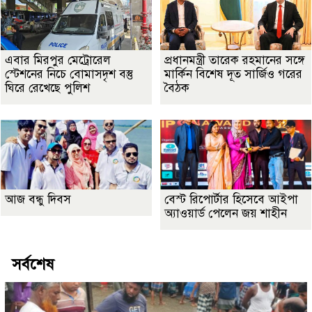
এবার মিরপুর মেট্রোরেল
প্রধানমন্ত্রী তারেক রহমানের সঙ্গে
স্টেশনের নিচে বোমাসদৃশ বস্তু
মার্কিন বিশেষ দূত সার্জিও গরের
ঘিরে রেখেছে পুলিশ
বৈঠক
আজ বন্ধু দিবস
বেস্ট রিপোর্টার হিসেবে আইপা
অ্যাওয়ার্ড পেলেন জয় শাহীন
সর্বশেষ