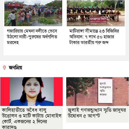
গজারিয়ায় মেঘনা নদীতে ভেসে
মাটিরাঙ্গা সীমান্তে ২৩ বিজিবির
উঠলো নারী-পুরুষের অর্ধগলিত
অভিযান: ৭ লাখ ৫০ হাজার
মরদেহ
টাকার ভারতীয় গরু জব্দ
জনপ্রিয়
কালিহাতীতে অবৈধ বালু
জুলাই গণঅভ্যুত্থান স্মৃতি জাদুঘর
উত্তোলন ও মাটি কাটায় মোবাইল
উদ্বোধন ৫ আগস্ট
কোর্ট, একজনের ২ দিনের
কারাদণ্ড