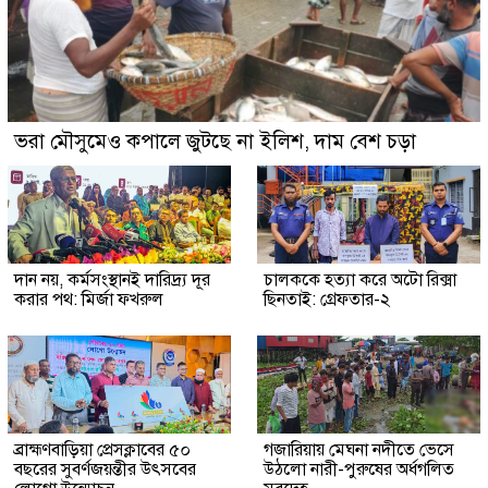
ভরা মৌসুমেও কপালে জুটছে না ইলিশ, দাম বেশ চড়া
দান নয়, কর্মসংস্থানই দারিদ্র্য দূর
চালককে হত্যা করে অটো রিক্সা
করার পথ: মির্জা ফখরুল
ছিনতাই: গ্রেফতার-২
ব্রাহ্মণবাড়িয়া প্রেসক্লাবের ৫০
গজারিয়ায় মেঘনা নদীতে ভেসে
বছরের সুবর্ণজয়ন্তীর উৎসবের
উঠলো নারী-পুরুষের অর্ধগলিত