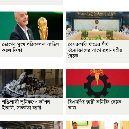
তোপের মুখে পরিকল্পনা বাতিল
বেসরকারি খাতের শীর্ষ
করল ফিফা
উদ্যোক্তাদের সাথে প্রধানমন্ত্রীর
বৈঠক
শক্তিশালী ভূমিকম্পে কাঁপল
বিএনপির স্থায়ী কমিটির বৈঠক
ইতালি, সতর্কতা জারি
আজ