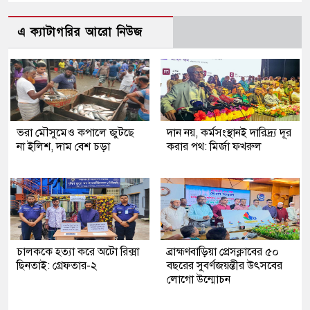
এ ক্যাটাগরির আরো নিউজ
ভরা মৌসুমেও কপালে জুটছে
দান নয়, কর্মসংস্থানই দারিদ্র্য দূর
না ইলিশ, দাম বেশ চড়া
করার পথ: মির্জা ফখরুল
চালককে হত্যা করে অটো রিক্সা
ব্রাহ্মণবাড়িয়া প্রেসক্লাবের ৫০
ছিনতাই: গ্রেফতার-২
বছরের সুবর্ণজয়ন্তীর উৎসবের
লোগো উন্মোচন