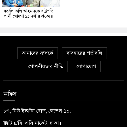
কর্নেল অলি আহমদকে রাষ্ট্রপতি
প্রার্থী ঘোষণা ১১ দলীয় ঐক্যের
আমাদের সম্পর্কে
ব্যবহারের শর্তাবলি
গোপনীয়তার নীতি
যোগাযোগ
অফিস
৮৭, নিউ ইস্কাটন রোড, লেভেল-১০,
ফ্ল্যাট ৯/বি, এসি মার্কেট, ঢাকা।