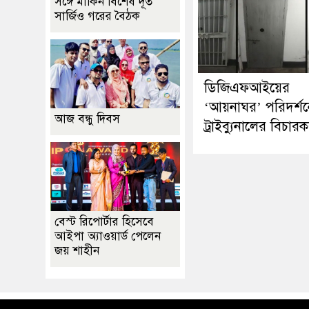
সঙ্গে মার্কিন বিশেষ দূত
সার্জিও গরের বৈঠক
ডিজিএফআইয়ের
‘আয়নাঘর’ পরিদর্শ
আজ বন্ধু দিবস
ট্রাইব্যুনালের বিচার
বেস্ট রিপোর্টার হিসেবে
আইপা অ্যাওয়ার্ড পেলেন
জয় শাহীন