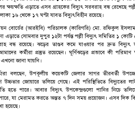
ের ক্ষয়ক্ষতি এড়াতে এসব গ্রাহকের বিদ্যুৎ সরবরাহ বন্ধ রেখেছে পল্লী
কা ১৬ থেকে ১৭ ঘণ্টা যাবত বিদ্যুৎবিহীন রয়েছে।
যুতায়ন বোর্ডের (আরইবি) পরিচালক (কারিগরি) মো. রফিকুল ইসলা
্ঘটনা এড়াতে সোমবার দুপুর ১২টা পর্যন্ত পল্লী বিদ্যুৎ সমিতির ১ কোট
বরাহ বন্ধ রয়েছে। ঝড়ের তাণ্ডব কমে যাওয়ার পর দ্রুত বিদ্যুৎ
মাদের কর্মীরা প্রস্তুত রয়েছেন। ঘূর্ণিঝড়ের প্রভাবে কী পরিমাণ ক
ত্র এখনো জানা যায়নি।
মকর্তারা বলছেন, উপকূলীয় কয়েকটি জেলার সাগর তীরবর্তী উপজ
শি উচ্চতার জোয়ারে তলিয়ে গেছে। এই পরিস্থিতিতে বিদ্যুতের লা
তি হতে পারে। আবার বিদ্যুৎ উপকেন্দ্রগুলো পানির নিচে তলিয
তে পারে, যা মেরামত করতে অন্তত ৭ দিন সময় প্রয়োজন। এসব দিক বি
খা হয়েছে।
H