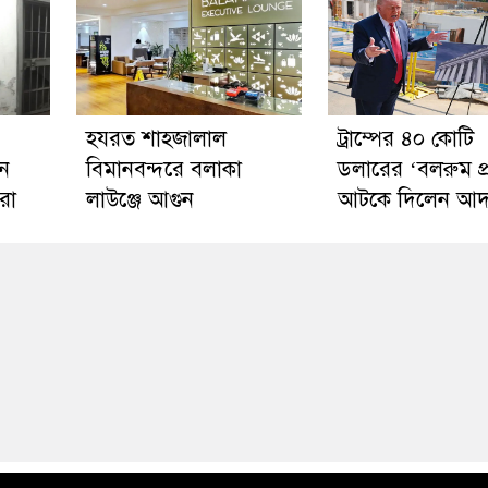
হযরত শাহজালাল
ট্রাম্পের ৪০ কোটি
নে
বিমানবন্দরে বলাকা
ডলারের ‘বলরুম প্
করা
লাউঞ্জে আগুন
আটকে দিলেন আ