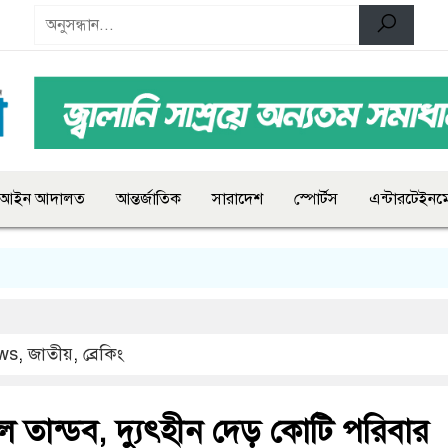
আইন আদালত
আন্তর্জাতিক
সারাদেশ
স্পোর্টস
এন্টারটেইনমে
ws
,
জাতীয়
,
ব্রেকিং
াল তান্ডব, দ্যুৎহীন দেড় কোটি পরিবার