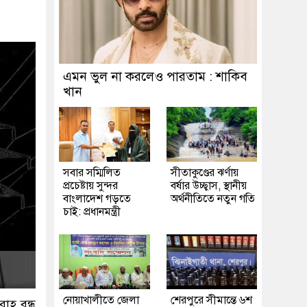
এমন ভুল না করলেও পারতাম : শাকিব
খান
সবার সম্মিলিত
সীতাকুণ্ডের ঝর্ণায়
প্রচেষ্টায় সুন্দর
বর্ষার উচ্ছ্বাস, স্থানীয়
বাংলাদেশ গড়তে
অর্থনীতিতে নতুন গতি
চাই: প্রধানমন্ত্রী
নোয়াখালীতে জেলা
শেরপুরে সীমান্তে ৬শ
রাহ বন্ধ