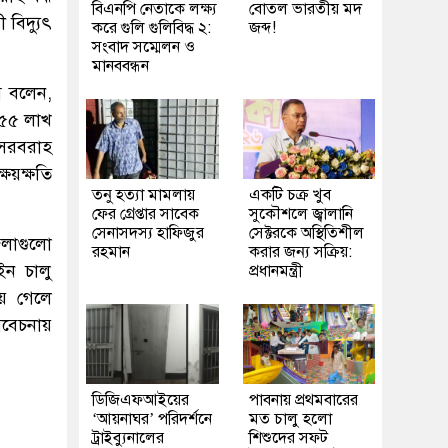
বিএনপি নেতাকে লক্ষ্য
বোতল ভারতীয় মদ
 বিদ্যুৎ
করে গুলি গুলিবিদ্ধ ২:
জব্দ!
সংবাদ সম্মেলন ও
মানববন্ধন
ম বলেন,
ি ৫৫ লাখ
 সরবরাহ
্ষয়ক্ষতি
তনু হত্যা মামলায়
একটি চক্র খুব
ফের গ্রেপ্তার সাবেক
সুকৌশলে জ্বালানি
সেনাসদস্য হাফিজুর
সেক্টরকে অস্থিতিশীল
েলাগুলো
রহমান
করার জন্য সক্রিয়:
ইন চালু
প্রধানমন্ত্রী
়ে গেলে
বেচনায়
ডিজিএফআইয়ের
পাবনায় প্রথমবারের
‘আয়নাঘর’ পরিদর্শনে
মত চালু হলো
ট্রাইব্যুনালের
শিশুদের সফট