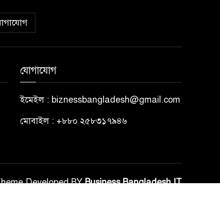
োগাযোগ
যোগাযোগ
ইমেইল : biznessbangladesh@gmail.com
মোবাইল : +৮৮০ ২৫৮৩১৭৯৪৬
Theme Developed BY
Business Bangladesh IT