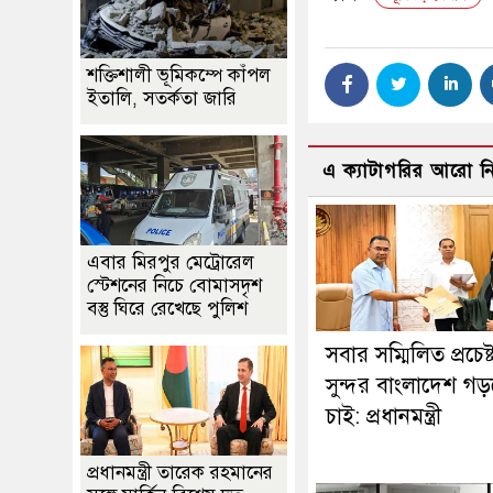
শক্তিশালী ভূমিকম্পে কাঁপল
ইতালি, সতর্কতা জারি
এ ক্যাটাগরির আরো 
এবার মিরপুর মেট্রোরেল
স্টেশনের নিচে বোমাসদৃশ
বস্তু ঘিরে রেখেছে পুলিশ
সবার সম্মিলিত প্রচেষ্
সুন্দর বাংলাদেশ গ
চাই: প্রধানমন্ত্রী
প্রধানমন্ত্রী তারেক রহমানের