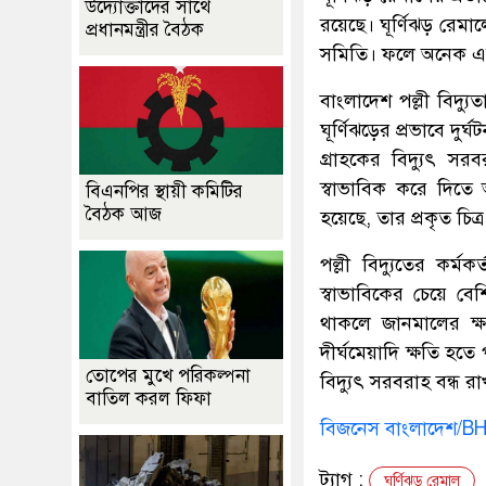
উদ্যোক্তাদের সাথে
রয়েছে। ঘূর্ণিঝড় রেমাল
প্রধানমন্ত্রীর বৈঠক
সমিতি। ফলে অনেক এলা
বাংলাদেশ পল্লী বিদ্
ঘূর্ণিঝড়ের প্রভাবে দুর
গ্রাহকের বিদ্যুৎ সর
স্বাভাবিক করে দিতে আ
বিএনপির স্থায়ী কমিটির
বৈঠক আজ
হয়েছে, তার প্রকৃত চি
পল্লী বিদ্যুতের কর্
স্বাভাবিকের চেয়ে বে
থাকলে জানমালের ক্ষ
দীর্ঘমেয়াদি ক্ষতি হ
তোপের মুখে পরিকল্পনা
বিদ্যুৎ সরবরাহ বন্ধ রা
বাতিল করল ফিফা
বিজনেস বাংলাদেশ/B
ট্যাগ :
ঘূর্ণিঝড় রেমাল