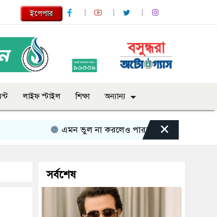
ইপেপার
ন্ট
লাইফ স্টাইল
শিক্ষা
অন্যান্য
×
এমন ভুল না করলেও পারতাম : শাকিব খান
সবার স
সর্বশেষ