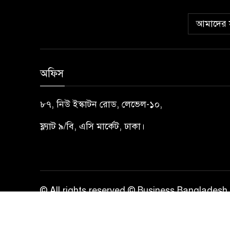
আমাদের স
অফিস
৮৭, নিউ ইস্কাটন রোড, লেভেল-১০,
ফ্ল্যাট ৯/বি, এসি মার্কেট, ঢাকা।
© All rights reserved © Business Bangladesh