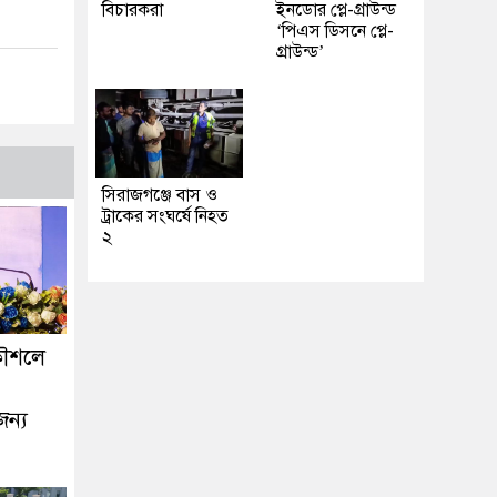
বিচারকরা
ইনডোর প্লে-গ্রাউন্ড
‘পিএস ডিসনে প্লে-
গ্রাউন্ড’
সিরাজগঞ্জে বাস ও
ট্রাকের সংঘর্ষে নিহত
২
কৌশলে
জন্য