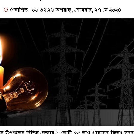
প্রকাশিত : ০৬:৩২:২৬ অপরাহ্ন, সোমবার, ২৭ মে ২০২৪
ভাবে উপকূলের বিভিন্ন জেলার ১ কোটি ৫৫ লাখ গ্রাহকের বিদ্যুৎ সরব