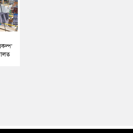
রকল্প’
দালত