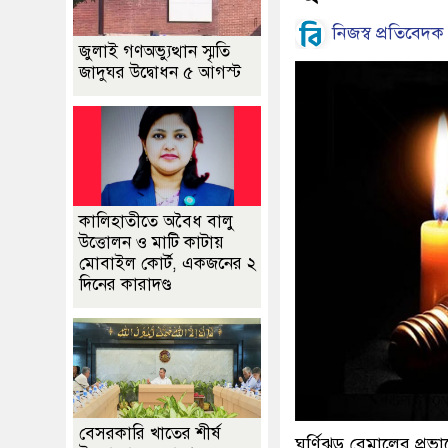
নিজস্ব প্রতিবেদক
জুলাই গণঅভ্যুত্থান স্মৃতি
জাদুঘর উদ্বোধন ৫ আগস্ট
কালিহাতীতে অবৈধ বালু
উত্তোলন ও মাটি কাটায়
মোবাইল কোর্ট, একজনের ২
দিনের কারাদণ্ড
বেসরকারি খাতের শীর্ষ
ঘূর্ণিঝড় রেমালের প্র