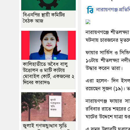
নারায়ণগঞ্জ প্রতিন
বিএনপির স্থায়ী কমিটির
বৈঠক আজ
নারায়ণগঞ্জে শীতলক্ষ্য
ঘটনায় চারজনের মৃতদে
ফায়ার সার্ভিস ও সিভি
১০টায় শীতলক্ষ্যা 
কালিহাতীতে অবৈধ বালু
উদ্ধার করেন তারা।
উত্তোলন ও মাটি কাটায়
মোবাইল কোর্ট, একজনের ২
এরা হলেন- দিন ইসল
দিনের কারাদণ্ড
রয়েছেন সুজন (১৯)। ত
নারায়ণগঞ্জ ফায়ার স
রবিবার রাতে শহরের সে
ঘাটের উদ্দেশে যাত্রা শ
জুলাই গণঅভ্যুত্থান স্মৃতি
এ সময় ট্রলারটি ঘুরাত