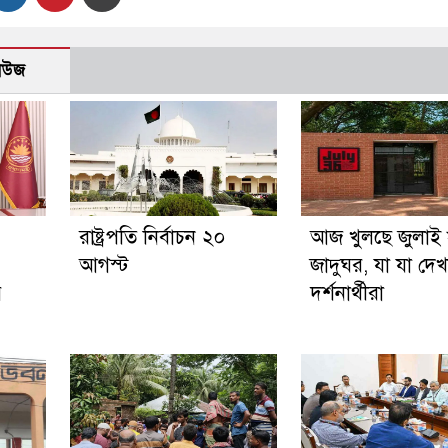
নিউজ
রাষ্ট্রপতি নির্বাচন ২০
আজ খুলছে জুলাই স্
আগস্ট
জাদুঘর, যা যা দে
র
দর্শনার্থীরা