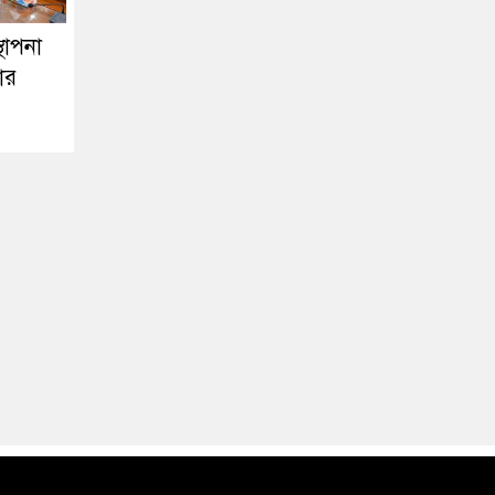
থাপনা
ার