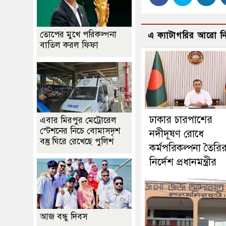
তোপের মুখে পরিকল্পনা
এ ক্যাটাগরির আরো 
বাতিল করল ফিফা
ঢাকার চারপাশের
এবার মিরপুর মেট্রোরেল
স্টেশনের নিচে বোমাসদৃশ
নদীদূষণ রোধে
বস্তু ঘিরে রেখেছে পুলিশ
কর্মপরিকল্পনা তৈরি
নির্দেশ প্রধানমন্ত্রীর
আজ বন্ধু দিবস