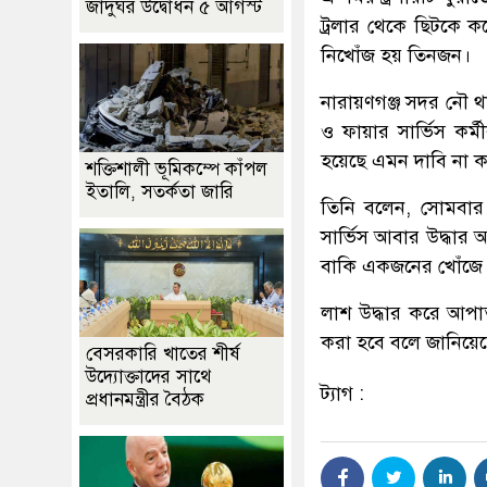
জাদুঘর উদ্বোধন ৫ আগস্ট
ট্রলার থেকে ছিটকে 
নিখোঁজ হয় তিনজন।
নারায়ণগঞ্জ সদর নৌ 
ও ফায়ার সার্ভিস কর্
হয়েছে এমন দাবি না ক
শক্তিশালী ভূমিকম্পে কাঁপল
ইতালি, সতর্কতা জারি
তিনি বলেন, সোমবার 
সার্ভিস আবার উদ্ধার
বাকি একজনের খোঁজে 
লাশ উদ্ধার করে আপাতত
করা হবে বলে জানিয়েছ
বেসরকারি খাতের শীর্ষ
উদ্যোক্তাদের সাথে
ট্যাগ :
প্রধানমন্ত্রীর বৈঠক