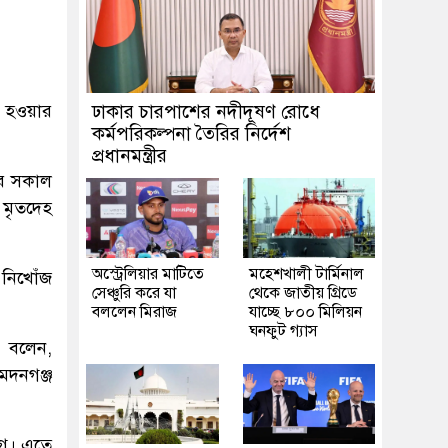
ঁজ হওয়ার
ঢাকার চারপাশের নদীদূষণ রোধে
কর্মপরিকল্পনা তৈরির নির্দেশ
প্রধানমন্ত্রীর
রে সকাল
 মৃতদেহ
অস্ট্রেলিয়ার মাটিতে
মহেশখালী টার্মিনাল
নিখোঁজ
সেঞ্চুরি করে যা
থেকে জাতীয় গ্রিডে
বললেন মিরাজ
যাচ্ছে ৮০০ মিলিয়ন
ঘনফুট গ্যাস
ন বলেন,
 মদনগঞ্জ
াগে। এতে