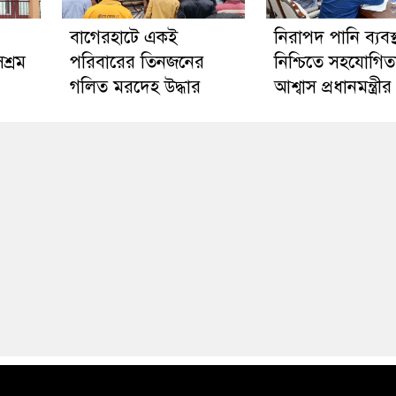
‎বাগেরহাটে একই
নিরাপদ পানি ব্যবস্
শ্রম
পরিবারের তিনজনের
নিশ্চিতে সহযোগিত
গলিত মরদেহ উদ্ধার
আশ্বাস প্রধানমন্ত্রীর