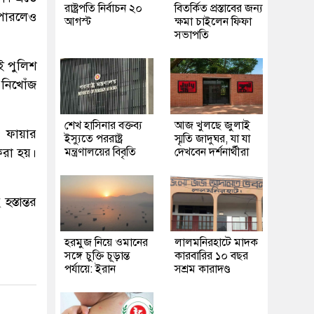
রাষ্ট্রপতি নির্বাচন ২০
বিতর্কিত প্রস্তাবের জন্য
 পারলেও
আগস্ট
ক্ষমা চাইলেন ফিফা
সভাপতি
ই পুলিশ
 নিখোঁজ
শেখ হাসিনার বক্তব্য
আজ খুলছে জুলাই
ও ফায়ার
ইস্যুতে পররাষ্ট্র
স্মৃতি জাদুঘর, যা যা
করা হয়।
মন্ত্রণালয়ের বিবৃতি
দেখবেন দর্শনার্থীরা
্তান্তর
হরমুজ নিয়ে ওমানের
লালমনিরহাটে মাদক
সঙ্গে চুক্তি চূড়ান্ত
কারবারির ১০ বছর
পর্যায়ে: ইরান
সশ্রম কারাদণ্ড