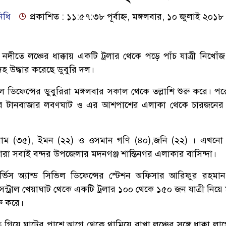
িধি
প্রকাশিত : ১১:৫৭:৩৮ পূর্বাহ্ন, মঙ্গলবার, ১০ জুলাই ২০১৮
া নদীতে লঞ্চের ধাক্কায় একটি ট্রলার থেকে পড়ে পাঁচ যাত্রী নিখো
হ উদ্ধার করেছে ডুবুরি দল।
ল ডিফেন্সের ডুবুরিরা মঙ্গলবার সকাল থেকে তল্লাশি শুরু করে। প
নদীর টানবাজার লবণঘাট ও এর আশপাশের এলাকা থেকে চারজনের
াম (৩৫), ইমন (২২) ও ওসমান গণি (৪০),জনি (২২) । এখনো 
ারা সবাই বন্দর উপজেলার মদনগঞ্জ শান্তিনগর এলাকার বাসিন্দা।
ার্ভিস অ্যান্ড সিভিল ডিফেন্সের স্টেশন অফিসার আরিফুর রহমা
ন্ট্রাল খেয়াঘাট থেকে একটি ট্রলার ১০০ থেকে ১৫০ জন যাত্রী নিয়ে
ুরু করে।
ে গিয়ে ঘাটের পাশে আগে থেকে থামিয়ে রাখা লঞ্চের সঙ্গে ধাক্কা ল