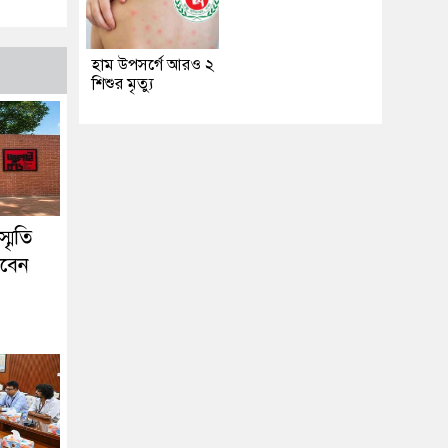
হাম উপসর্গে আরও ২
শিশুর মৃত্যু
মৃতি
খবেন