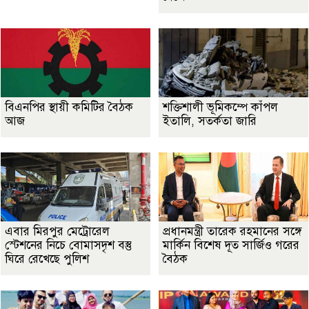
বিএনপির স্থায়ী কমিটির বৈঠক
শক্তিশালী ভূমিকম্পে কাঁপল
আজ
ইতালি, সতর্কতা জারি
এবার মিরপুর মেট্রোরেল
প্রধানমন্ত্রী তারেক রহমানের সঙ্গে
স্টেশনের নিচে বোমাসদৃশ বস্তু
মার্কিন বিশেষ দূত সার্জিও গরের
ঘিরে রেখেছে পুলিশ
বৈঠক