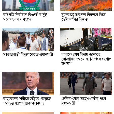
রাষ্ট্রপতি নির্বাচনে বিএনপির দুই
যুক্তরাষ্ট্রে দাবানল নিয়ন্ত্রণে গিয়ে
মনোনয়নপত্র সংগ্রহ
হেলিকপ্টার বিধ্বস্ত
মাতারবাড়ী বিদ্যুৎকেন্দ্রে প্রধানমন্ত্রী
বাবাকে শেষ বিদায় জানাতে
রোজারিওতে মেসি, ডি পলের গোল
উৎসর্গ
বাইডেনের শরীরে ছড়িয়ে পড়েছে
হেলিকপ্টারে মহেশখালীর পথে
‘অত্যন্ত যন্ত্রণাদায়ক’ক্যানসার
প্রধানমন্ত্রী