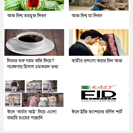
আজ বিশ্ব তরমুজ দিবস
আজ বিশ্ব মা দিবস
দিনের শুরু গরম কফি দিয়ে?
স্বামীর প্রশংসা করার দিন আজ
গবেষণায় মিলল চমকপ্রদ তথ্য
ঈদে ‘বার্ডস আই’ নিয়ে এলো
ঈদে ইজি ফ্যাশনের বর্ণিল শার্ট
বাহারি রংয়ের পাঞ্জাবি