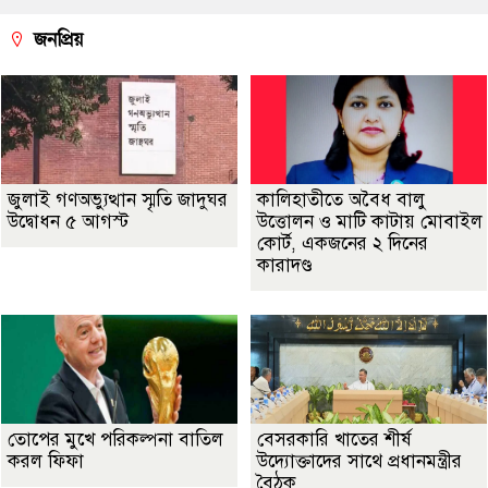
জনপ্রিয়
জুলাই গণঅভ্যুত্থান স্মৃতি জাদুঘর
কালিহাতীতে অবৈধ বালু
উদ্বোধন ৫ আগস্ট
উত্তোলন ও মাটি কাটায় মোবাইল
কোর্ট, একজনের ২ দিনের
কারাদণ্ড
তোপের মুখে পরিকল্পনা বাতিল
বেসরকারি খাতের শীর্ষ
করল ফিফা
উদ্যোক্তাদের সাথে প্রধানমন্ত্রীর
বৈঠক